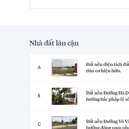
Nhà đất lân cận
Đất nền diện tích đ
A
dân cư hiện hữu.
Đất nền Đường Hà Du
B
hướng bắc pháp lý s
Đất nền Đường Võ Vă
C
hướng đông nam phá