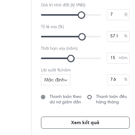
Giá trị nhà đất (tỷ VNĐ)
tỷ
Tỷ lệ vay (%)
%
Thời hạn vay (năm)
năm
Lãi suất %/năm
Mặc định
%
Thanh toán theo
Thanh toán đều
dư nợ giảm dần
hàng tháng
Xem kết quả