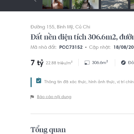
Đường 155
Bình Mỹ
Củ Chi
Đất nền diện tích 306.6m2, đườn
Mã nhà đất:
PCC73152
Cập nhật:
18/08/20
7 tỷ
306.6m²
Đô
22.88 triệu/m²
Thông tin đã xác thực, hình ảnh thực, vị trí ch
Báo cáo nội dung
Tổng quan