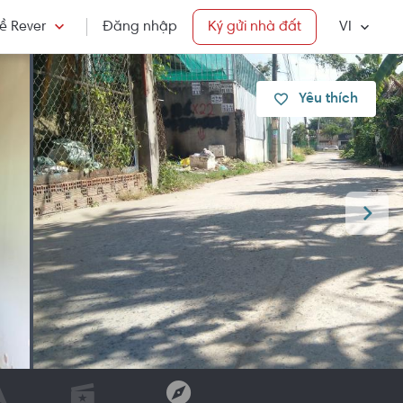
ề Rever
Đăng nhập
Ký gửi nhà đất
VI
Yêu thích