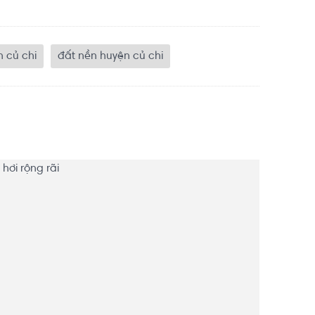
 củ chi
đất nền huyện củ chi