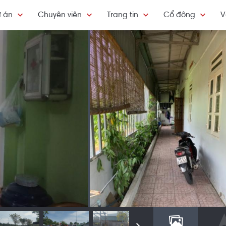
 án
Chuyên viên
Trang tin
Cổ đông
V