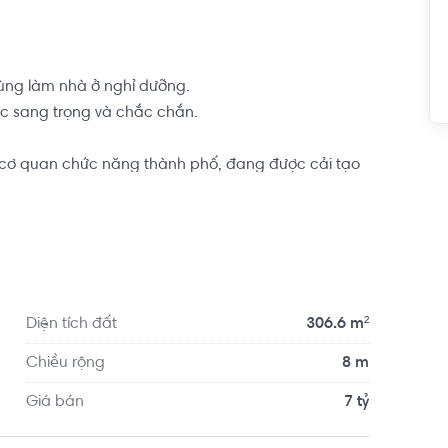
ùng làm nhà ở nghỉ dưỡng.

c sang trọng và chắc chắn.

cơ quan chức năng thành phố, đang được cải tạo 
o tương lai.

1, cấp 2, cấp 3, bệnh viện, nhà thờ, chùa, trạm y 
o, khu du lịch sinh thái, chỉ trong bán kính 1km. Vị trí 
on Tân Thông Hội, chợ Việt Kiều, UBND huyện Củ 
Diện tích đất
306.6 m²
Chiều rộng
8 m
Giá bán
7 tỷ