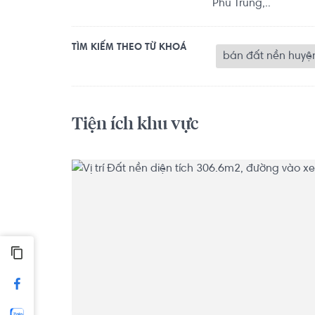
Phú Trung,..
TÌM KIẾM THEO TỪ KHOÁ
bán đất nền huyện
Tiện ích khu vực