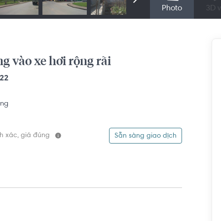
Photo
3D v
g vào xe hơi rộng rãi
22
ng
ính xác, giá đúng
Sẵn sàng giao dịch