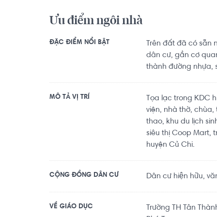
Ưu điểm ngôi nhà
ĐẶC ĐIỂM NỔI BẬT
Trên đất đã có sẵn 
dân cư, gần cơ qua
thành đường nhựa, s
MÔ TẢ VỊ TRÍ
Tọa lạc trong KDC h
viện, nhà thờ, chùa, 
thao, khu du lịch sin
siêu thị Coop Mart,
huyện Củ Chi.
CỘNG ĐỒNG DÂN CƯ
Dân cư hiện hữu, vă
VỀ GIÁO DỤC
Trường TH Tân Thàn