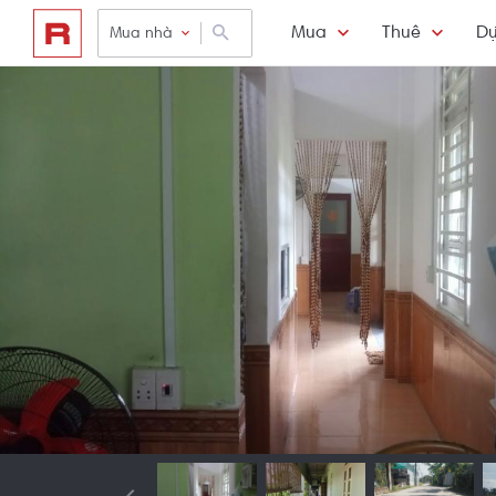
Mua
Thuê
Dự
Mua nhà