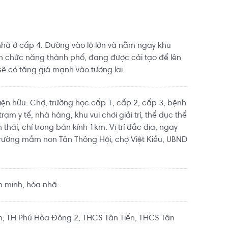
nhà ở cấp 4. Đường vào lộ lớn và nằm ngay khu
n chức năng thành phố, đang được cải tạo để lên
ẽ có tăng giá mạnh vào tương lai.
iện hữu: Chợ, trường học cấp 1, cấp 2, cấp 3, bệnh
trạm y tế, nhà hàng, khu vui chơi giải trí, thể dục thể
h thái, chỉ trong bán kính 1km. Vị trí đắc địa, ngay
 trường mầm non Tân Thông Hội, chợ Việt Kiều, UBND
n minh, hòa nhã.
h, TH Phú Hòa Đông 2, THCS Tân Tiến, THCS Tân