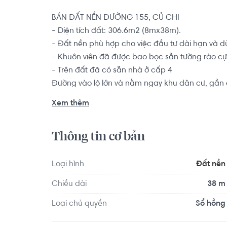
BÁN ĐẤT NỀN ĐƯỜNG 155, CỦ CHI

- Diện tích đất: 306.6m2 (8mx38m).

- Đất nền phù hợp cho việc đầu tư dài hạn và d
- Khuôn viên đã được bao bọc sẵn tường rào cự
- Trên đất đã có sẵn nhà ở cấp 4

Đường vào lộ lớn và nằm ngay khu dân cư, gần 
để lên thành đường nhựa, sẽ có tăng giá mạnh và
Xem thêm
Tọa lạc trong KDC hiện hữu: Chợ, trường học cấp 
Thông tin cơ bản
tế, nhà hàng, khu vui chơi giải trí, thể dục thể tha
đắc địa, ngay siêu thị Coop Mart, trường mầm n
Chi.
Loại hình
Đất nền
Chiều dài
38 m
Loại chủ quyền
Sổ hồng