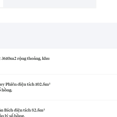
ất 3610m2 rộng thoáng, khu
y Phiên diện tích 102.5m²
ổ hồng.
n Bích diện tích 82.5m²
p lý sổ hồng.