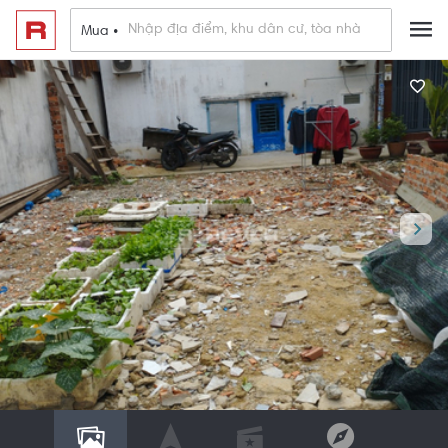
Mua •