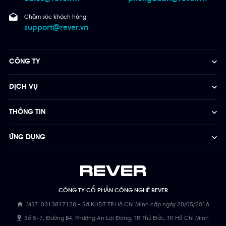
Chăm sóc khách hàng
support@rever.vn
CÔNG TY
DỊCH VỤ
THÔNG TIN
ỨNG DỤNG
CÔNG TY CỔ PHẦN CÔNG NGHỆ REVER
MST: 0313817128 - Sở KHĐT TP Hồ Chí Minh cấp ngày 20/05/2016
Số 5-7, Đường B4, Phường An Lợi Đông, TP. Thủ Đức, TP. Hồ Chí Minh