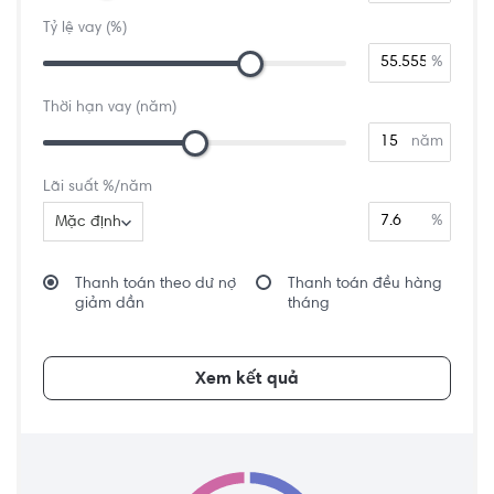
Tỷ lệ vay (%)
%
Thời hạn vay (năm)
năm
Lãi suất %/năm
%
Mặc định
Thanh toán theo dư nợ
Thanh toán đều hàng
giảm dần
tháng
Xem kết quả