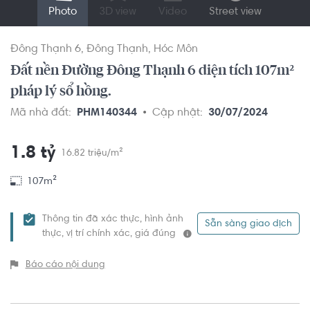
Photo
3D view
Video
Street view
Đông Thạnh 6
Đông Thạnh
Hóc Môn
Đất nền Đường Đông Thạnh 6 diện tích 107m²
pháp lý sổ hồng.
Mã nhà đất:
PHM140344
Cập nhật:
30/07/2024
1.8 tỷ
16.82 triệu/m²
107m²
Thông tin đã xác thực, hình ảnh
Sẵn sàng giao dịch
thực, vị trí chính xác, giá đúng
Báo cáo nội dung