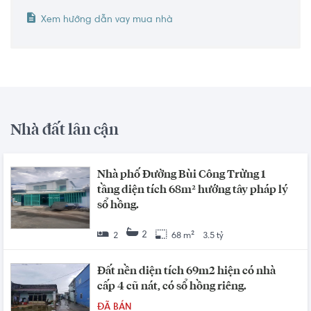
Xem hướng dẫn vay mua nhà
Nhà đất lân cận
Nhà phố Đường Bùi Công Trừng 1
tầng diện tích 68m² hướng tây pháp lý
sổ hồng.
2
2
68 m²
3.5 tỷ
Đất nền diện tích 69m2 hiện có nhà
cấp 4 cũ nát, có sổ hồng riêng.
ĐÃ BÁN