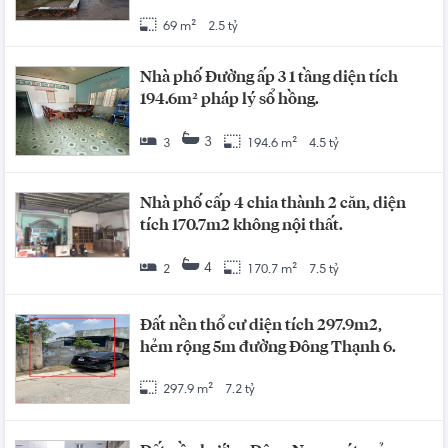
69 m²
2.5 tỷ
Nhà phố Đường ấp 3 1 tầng diện tích
194.6m² pháp lý sổ hồng.
3
3
194.6 m²
4.5 tỷ
Nhà phố cấp 4 chia thành 2 căn, diện
tích 170.7m2 không nội thất.
4
2
170.7 m²
7.5 tỷ
Đất nền thổ cư diện tích 297.9m2,
hẻm rộng 5m đường Đông Thạnh 6.
297.9 m²
7.2 tỷ