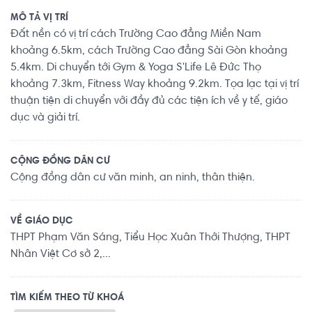
MÔ TẢ VỊ TRÍ
Đất nền có vị trí cách Trường Cao đẳng Miền Nam
khoảng 6.5km, cách Trường Cao đẳng Sài Gòn khoảng
5.4km. Di chuyển tới Gym & Yoga S'Life Lê Đức Thọ
khoảng 7.3km, Fitness Way khoảng 9.2km. Tọa lạc tại vị trí
thuận tiện di chuyển với đầy đủ các tiện ích về y tế, giáo
dục và giải trí.
CỘNG ĐỒNG DÂN CƯ
Cộng đồng dân cư văn minh, an ninh, thân thiện.
VỀ GIÁO DỤC
THPT Phạm Văn Sáng, Tiểu Học Xuân Thới Thượng, THPT
Nhân Việt Cơ sở 2,...
TÌM KIẾM THEO TỪ KHOÁ