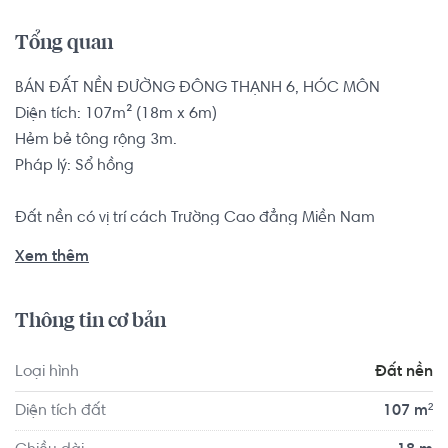
Tổng quan
BÁN ĐẤT NỀN ĐƯỜNG ĐÔNG THẠNH 6, HÓC MÔN

Diện tích: 107m² (18m x 6m)

Hẻm bẻ tông rộng 3m.

Pháp lý: Sổ hồng

Đất nền có vị trí cách Trường Cao đẳng Miền Nam 
khoảng 6.5km, cách Trường Cao đẳng Sài Gòn khoảng 
Xem thêm
5.4km. Di chuyển tới Gym & Yoga S'Life Lê Đức Thọ 
khoảng 7.3km, Fitness Way khoảng 9.2km. Tọa lạc tại vị trí 
Thông tin cơ bản
thuận tiện di chuyển với đầy đủ các tiện ích về y tế, giáo 
dục và giải trí.
Loại hình
Đất nền
Diện tích đất
107 m²