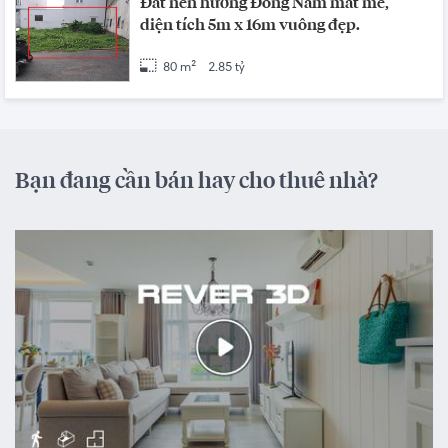
Đất nền hướng Đông Nam mát mẻ,
diện tích 5m x 16m vuông đẹp.
80 m²
2.85 tỷ
Bạn đang cần bán hay cho thuê nhà?