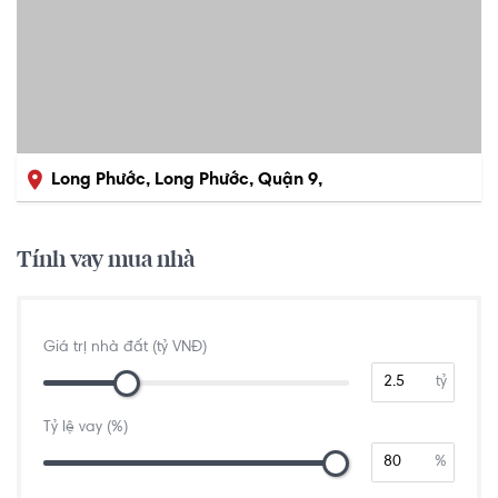
Long Phước, Long Phước, Quận 9,
Hồ Chí Minh
Tính vay mua nhà
Giá trị nhà đất (tỷ VNĐ)
tỷ
Tỷ lệ vay (%)
%