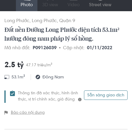
Photo
3D view
Video
Street view
Long Phước
Long Phước
Quận 9
Đất nền Đường Long Phước diện tích 53.1m²
hướng đông nam pháp lý sổ hồng.
Mã nhà đất:
P09126039
Cập nhật:
01/11/2022
2.5 tỷ
47.17 triệu/m²
53.1m²
Đông Nam
Thông tin đã xác thực, hình ảnh
Sẵn sàng giao dịch
thực, vị trí chính xác, giá đúng
Báo cáo nội dung