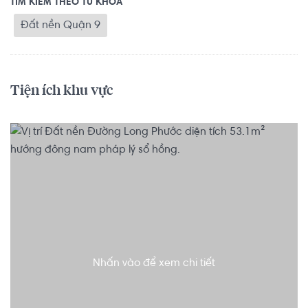
TÌM KIẾM THEO TỪ KHOÁ
Đất nền Quận 9
Tiện ích khu vực
Nhấn vào để xem chi tiết