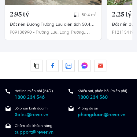
2.95 tỷ
2.25 tỷ
50.4 m²
Đất nền Đường Trường Lưu diện tích 50.4m²
Đất nền đườ
hướng tây pháp lý sổ hồng.
4m x 14m vu
P09138990
•
Trường Lưu,
Long Trường,
P12115419
Quận 9
Quận 12
Hotline miễn phí (24/7)
Khiếu nại, phản hồi (miễn phí)
1800 234 546
1800 234 560
Bộ phận kinh doanh
Phòng dự án
Sales@rever.vn
phongduan@rever.vn
Chăm sóc khách hàng
support@rever.vn