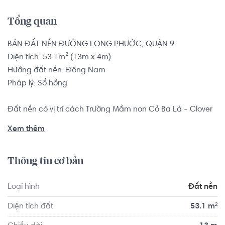
Tổng quan
BÁN ĐẤT NỀN ĐƯỜNG LONG PHƯỚC, QUẬN 9

Diện tích: 53.1m² (13m x 4m)

Hướng đất nền: Đông Nam

Pháp lý: Sổ hồng

Đất nền có vị trí cách Trường Mầm non Cỏ Ba Lá - Clover 
Montessori Quận 2 khoảng 8.8km, cách Trường Đại học 
Xem thêm
Công nghệ Thông tin ĐHQG TP.HCM khoảng 9.6km. Di 
chuyển tới Câu Lạc Bộ Gym Nguyễn Huy khoảng 8.8km, 
Thông tin cơ bản
Sân Bóng Đá Song Phát khoảng 6.3km. Tọa lạc tại vị trí 
thuận tiện di chuyển với đầy đủ các tiện ích về y tế, giáo 
Loại hình
Đất nền
dục và giải trí.
Diện tích đất
53.1 m²