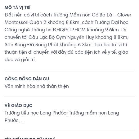
MÔ TẢ VỊ TRÍ
Đất nền có vị trí cách Trường Mầm non Cỏ Ba Lá - Clover
Montessori Quận 2 khoảng 8.8km, cách Trường Đại học
Công nghệ Thông tin ĐHQG TP.HCM khoảng 9.6km. Di
chuyển tới Câu Lạc Bộ Gym Nguyễn Huy khoảng 8.8km,
Sân Bóng Đá Song Phát khoảng 6.3km. Tọa lạc tại vị trí
thuận tiện di chuyển với đầy đủ các tiện ích về y tế, giáo
dục và giải trí.
CỘNG ĐỒNG DÂN CƯ
Văn minh hòa nhã thân thiện
VỀ GIÁO DỤC
Trường tiểu học Long Phước; Trường mầm non Long
Phước, ...