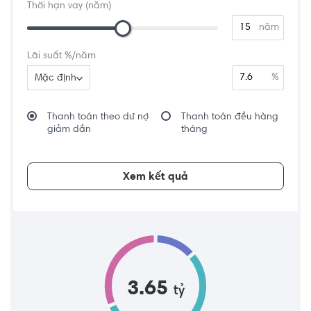
Thời hạn vay (năm)
năm
Lãi suất %/năm
%
Mặc định
Thanh toán theo dư nợ
Thanh toán đều hàng
giảm dần
tháng
Xem kết quả
3.65
tỷ