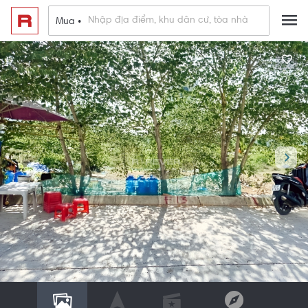
Mua •