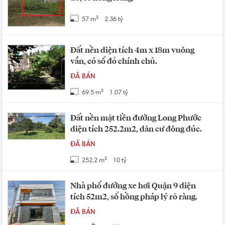
57 m²
2.36 tỷ
Đất nền diện tích 4m x 18m vuông
vắn, có sổ đỏ chính chủ.
ĐÃ BÁN
69.5 m²
1.07 tỷ
Đất nền mặt tiền đường Long Phước
diện tích 252.2m2, dân cư đông đúc.
ĐÃ BÁN
252.2 m²
10 tỷ
Nhà phố đường xe hơi Quận 9 diện
tích 52m2, sổ hồng pháp lý rõ ràng.
ĐÃ BÁN