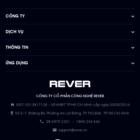
CÔNG TY
DỊCH VỤ
THÔNG TIN
ỨNG DỤNG
CÔNG TY CỔ PHẦN CÔNG NGHỆ REVER
MST: 0313817128 - Sở KHĐT TP Hồ Chí Minh cấp ngày 20/05/2016
Số 5-7, Đường B4, Phường An Lợi Đông, TP. Thủ Đức, TP. Hồ Chí Minh
08 6970 2321
-
1800 234 546
support@rever.vn