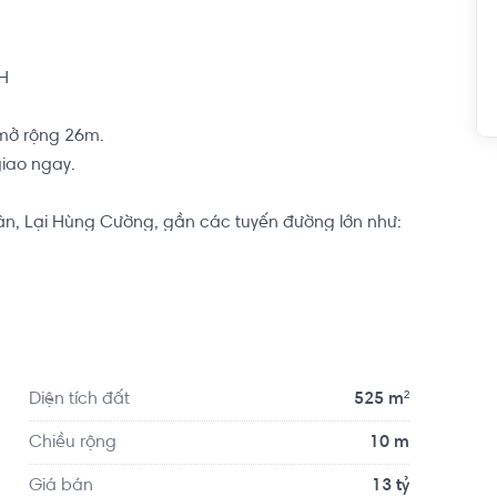


ở rộng 26m.

iao ngay.

ân, Lại Hùng Cường, gần các tuyến đường lớn như: 
huận tiện di chuyển. Xung quanh nhà phố có rất 
hiều trường học, siêu thị,... Nhà phố nằm trong khu 
Diện tích đất
525 m²
Chiều rộng
10 m
Giá bán
13 tỷ