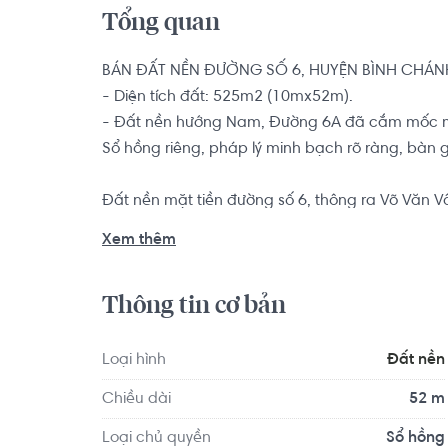
Tổng quan
BÁN ĐẤT NỀN ĐƯỜNG SỐ 6, HUYỆN BÌNH CHÁNH
- Diện tích đất: 525m2 (10mx52m).

- Đất nền hướng Nam, Đường 6A đã cắm mốc m
Sổ hồng riêng, pháp lý minh bạch rõ ràng, bàn g
Đất nền mặt tiền đường số 6, thông ra Võ Văn V
gần Quốc lộ 1, Liên Ấp 123, đường Võ Văn Vân t
Xem thêm
nhiều các tiện ích như khu dân cư an ninh, gần n
vực kinh doanh sầm uất.
Thông tin cơ bản
Loại hình
Đất nền
Chiều dài
52 m
Loại chủ quyền
Sổ hồng