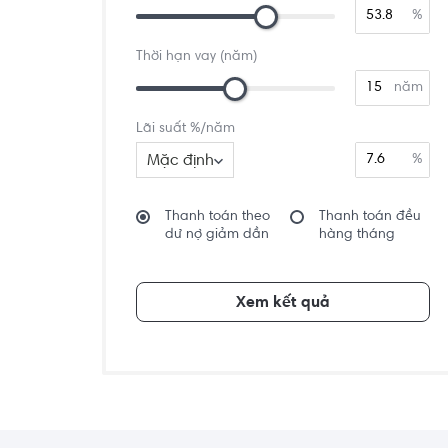
%
Thời hạn vay (năm)
năm
Lãi suất %/năm
Mặc định
%
Thanh toán theo
Thanh toán đều
dư nợ giảm dần
hàng tháng
Xem kết quả