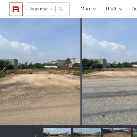
Mua
Thuê
Dự
Mua nhà