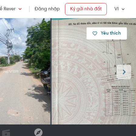
ề Rever
Đăng nhập
Ký gửi nhà đất
VI
Yêu thích