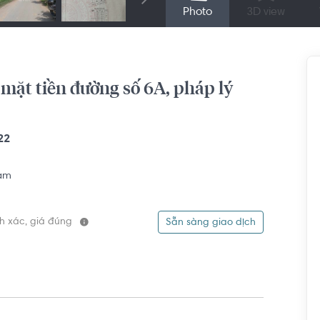
Photo
3D view
 mặt tiền đường số 6A, pháp lý
22
am
ính xác, giá đúng
Sẵn sàng giao dịch