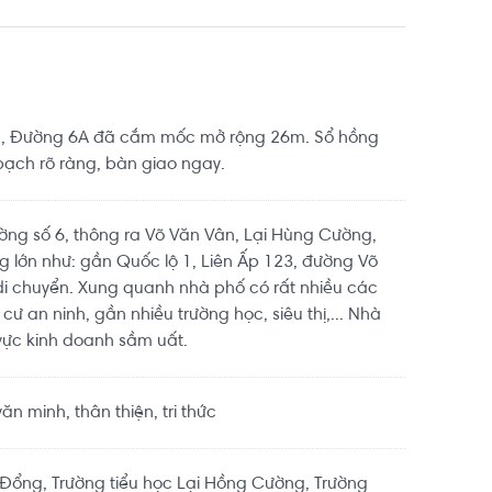
m, Đường 6A đã cắm mốc mở rộng 26m. Sổ hồng
bạch rõ ràng, bàn giao ngay.
ờng số 6, thông ra Võ Văn Vân, Lại Hùng Cường,
 lớn như: gần Quốc lộ 1, Liên Ấp 123, đường Võ
di chuyển. Xung quanh nhà phố có rất nhiều các
 cư an ninh, gần nhiều trường học, siêu thị,... Nhà
vực kinh doanh sầm uất.
n minh, thân thiện, tri thức
 Đổng, Trường tiểu học Lại Hồng Cường, Trường