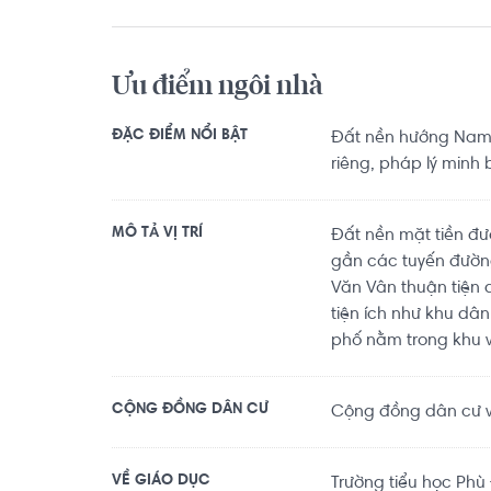
Ưu điểm ngôi nhà
ĐẶC ĐIỂM NỔI BẬT
Đất nền hướng Na
riêng, pháp lý minh 
MÔ TẢ VỊ TRÍ
Đất nền mặt tiền đư
gần các tuyến đường
Văn Vân thuận tiện 
tiện ích như khu dân
phố nằm trong khu 
CỘNG ĐỒNG DÂN CƯ
Cộng đồng dân cư vă
VỀ GIÁO DỤC
Trường tiểu học Phù