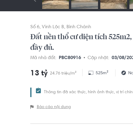
Số 6
Vĩnh Lộc B
Bình Chánh
Đất nền thổ cư diện tích 525m2,
đầy đủ.
Mã nhà đất:
PBC80916
Cập nhật:
03/08/20
13 tỷ
525m²
N
24.76 triệu/m²
Thông tin đã xác thực, hình ảnh thực, vị trí ch
Báo cáo nội dung