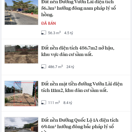
Đất nền Đường Vườn Lài diện tích
56.3m² hướng đông nam pháp lý sổ
hồng.
ĐÃ BÁN
56.3 m²
4.5 tỷ
Đất nền diện tích 486.7m2 nở hậu,
khu vực dân cư sầm uất.
486.7 m²
24 tỷ
Đất nền mặt tiền đường Vườn Lài diện
tích 111m2, khu dân cư sầm uất.
111 m²
8.4 tỷ
Đất nền Đường Quốc Lộ 1A diện tích
69.4m² hướng đông bắc pháp lý sổ