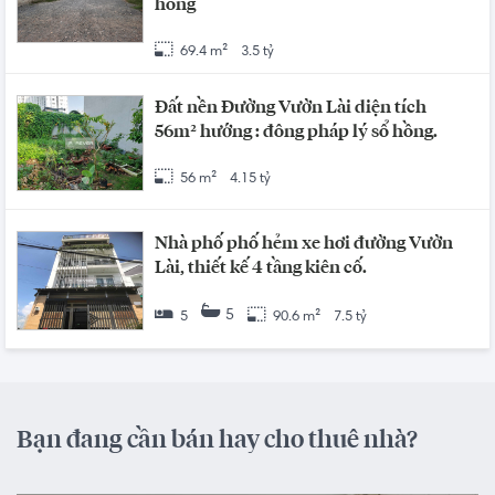
hồng
69.4 m²
3.5 tỷ
Đất nền Đường Vườn Lài diện tích
56m² hướng : đông pháp lý sổ hồng.
56 m²
4.15 tỷ
Nhà phố phố hẻm xe hơi đường Vườn
Lài, thiết kế 4 tầng kiên cố.
5
5
90.6 m²
7.5 tỷ
Bạn đang cần bán hay cho thuê nhà?