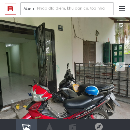
Mua •