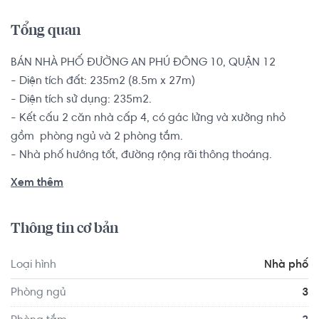
Tổng quan
BÁN NHÀ PHỐ ĐƯỜNG AN PHÚ ĐÔNG 10, QUẬN 12

- Diện tích đất: 235m2 (8.5m x 27m)

- Diện tích sử dụng: 235m2.

- Kết cấu 2 căn nhà cấp 4, có gác lửng và xưởng nhỏ 
gồm  phòng ngủ và 2 phòng tắm.

- Nhà phố hướng tốt, đường rộng rãi thông thoáng.

Sổ hồng riêng, pháp lý minh bạch rõ ràng.

Xem thêm
Vị trí: đối diện trường đại học Nguyễn Tất Thành, cách ngã 
Thông tin cơ bản
tư vườn lài 200m. Cách Emart Gò Vấp khoảng 3km, cách 
trung tâm 8km. Mới xây cầu An Phú Đông nên việc đi lại 
Loại hình
Nhà phố
rất thuận tiện.
Phòng ngủ
3