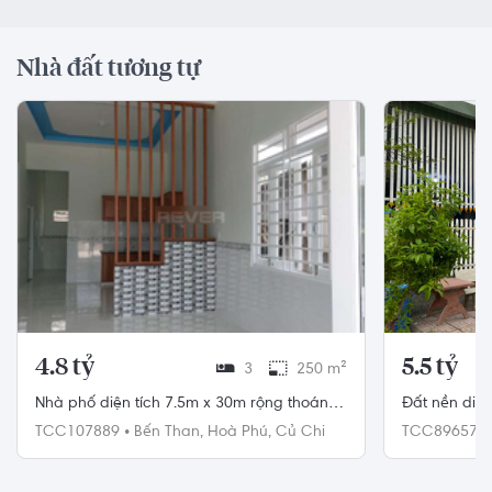
Nhà đất tương tự
4.8 tỷ
5.5 tỷ
3
250 m²
Nhà phố diện tích 7.5m x 30m rộng thoáng,
Đất nền diện
khu dân cư sầm uất.
vực dân cư 
TCC107889
•
Bến Than,
Hoà Phú,
Củ Chi
TCC89657
•
Củ Chi