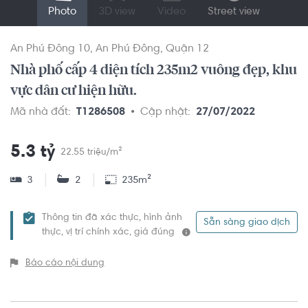
Photo
3D view
Video
Street view
An Phú Đông 10
An Phú Đông
Quận 12
Nhà phố cấp 4 diện tích 235m2 vuông đẹp, khu
vực dân cư hiện hữu.
Mã nhà đất:
T1286508
Cập nhật:
27/07/2022
5.3 tỷ
22.55 triệu/m²
3
2
235m²
Thông tin đã xác thực, hình ảnh
Sẵn sàng giao dịch
thực, vị trí chính xác, giá đúng
Báo cáo nội dung