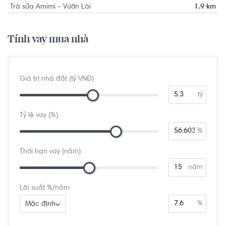
Trà sữa Amimi - Vườn Lài
1.9 km
Tính vay mua nhà
Giá trị nhà đất (tỷ VNĐ)
tỷ
Tỷ lệ vay (%)
%
Thời hạn vay (năm)
năm
Lãi suất %/năm
%
Mặc định