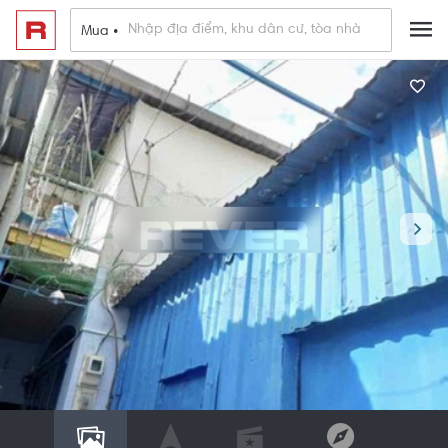
Mua •