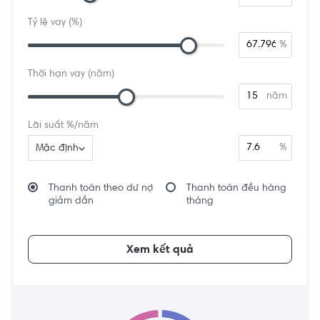
Tỷ lệ vay (%)
%
Thời hạn vay (năm)
năm
Lãi suất %/năm
%
Mặc định
Thanh toán theo dư nợ
Thanh toán đều hàng
giảm dần
tháng
Xem kết quả