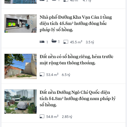
1
2
46 m²
4.1 tỷ
Nhà phố Đường Kha Vạn Cân 1 tầng
diện tích 45.5m² hướng đông bắc
pháp lý sổ hồng.
1
1
45.5 m²
3.5 tỷ
Đất nền có sổ hồng riêng, hẻm trước
mặt rộng 6m thông thoáng.
53.4 m²
6.5 tỷ
Đất nền Đường Ngô Chí Quốc diện
tích 54.8m² hướng đông nam pháp lý
sổ hồng.
54.8 m²
2.85 tỷ