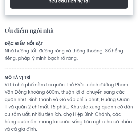
Yêu cầu liên hệ lại
Ưu điểm ngôi nhà
ĐẶC ĐIỂM NỔI BẬT
Nhà hướng tốt, đường rộng và thông thoáng. Sổ hồng
riêng, pháp lý minh bạch rõ ràng.
MÔ TẢ VỊ TRÍ
Vị trí nhà phố nằm tại quận Thủ Đức, cách đường Phạm
Văn Đồng khoảng 600m, thuận lợi di chuyển sang các
quận như: Bình thạnh và Gò vấp chỉ 5 phút, Hướng Quận
1 và quận 2 chỉ mất 15 phút.. Khu vực xung quanh có dân
cư sầm uất, nhiều tiện ích: chợ Hiệp Bình Chánh, các
hàng quán ăn, mang lại cuộc sống tiện nghi cho cá nhân
và cả gia đình.