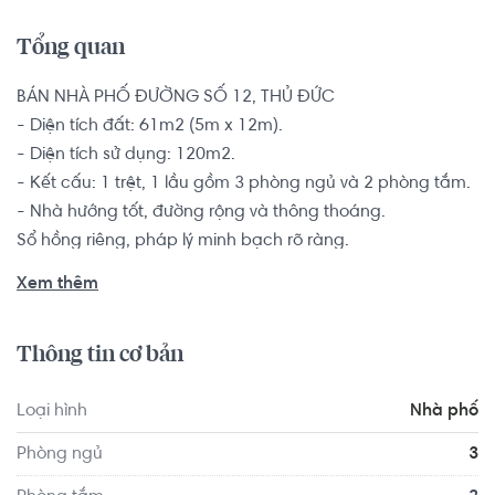
Tổng quan
BÁN NHÀ PHỐ ĐƯỜNG SỐ 12, THỦ ĐỨC

- Diện tích đất: 61m2 (5m x 12m).

- Diện tích sử dụng: 120m2.

- Kết cấu: 1 trệt, 1 lầu gồm 3 phòng ngủ và 2 phòng tắm.

- Nhà hướng tốt, đường rộng và thông thoáng.

Sổ hồng riêng, pháp lý minh bạch rõ ràng.

Xem thêm
Vị trí nhà phố nằm tại quận Thủ Đức, cách đường Phạm 
Văn Đồng khoảng 600m, thuận lợi di chuyển sang các 
Thông tin cơ bản
quận như: Bình thạnh và Gò vấp chỉ 5 phút, Hướng Quận 
1 và quận 2 chỉ mất 15 phút.. Khu vực xung quanh có dân 
Loại hình
Nhà phố
cư sầm uất, nhiều tiện ích: chợ Hiệp Bình Chánh, các 
hàng quán ăn, mang lại cuộc sống tiện nghi cho cá nhân 
Phòng ngủ
3
và cả gia đình.