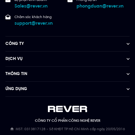
Sales@rever.vn
phongduan@rever.vn
Chăm sóc khách hàng
support@rever.vn
CÔNG TY
DỊCH VỤ
THÔNG TIN
ỨNG DỤNG
CÔNG TY CỔ PHẦN CÔNG NGHỆ REVER
MST: 0313817128 - Sở KHĐT TP Hồ Chí Minh cấp ngày 20/05/2016