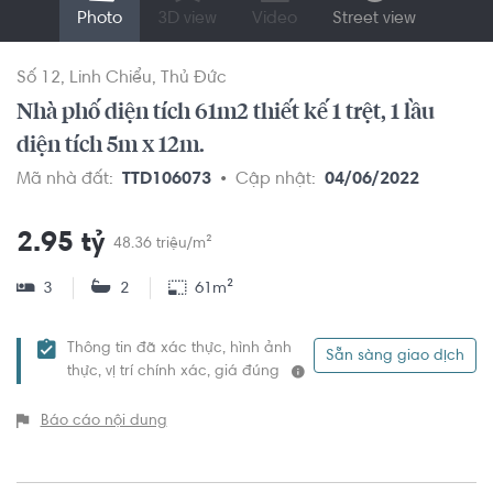
Photo
3D view
Video
Street view
Số 12
Linh Chiểu
Thủ Đức
Nhà phố diện tích 61m2 thiết kế 1 trệt, 1 lầu
diện tích 5m x 12m.
Mã nhà đất:
TTD106073
Cập nhật:
04/06/2022
2.95 tỷ
48.36 triệu/m²
3
2
61m²
Thông tin đã xác thực, hình ảnh
Sẵn sàng giao dịch
thực, vị trí chính xác, giá đúng
Báo cáo nội dung