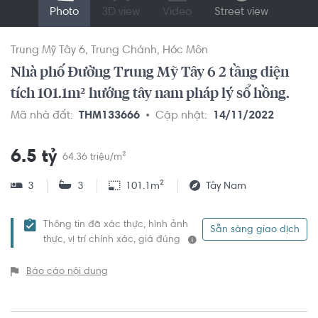
Photo
3D view
Video
Street view
Trung Mỹ Tây 6
Trung Chánh
Hóc Môn
Nhà phố Đường Trung Mỹ Tây 6 2 tầng diện
tích 101.1m² hướng tây nam pháp lý sổ hồng.
Mã nhà đất:
THM133666
Cập nhật:
14/11/2022
6.5 tỷ
64.36 triệu/m²
3
3
101.1m²
Tây Nam
Thông tin đã xác thực, hình ảnh
Sẵn sàng giao dịch
thực, vị trí chính xác, giá đúng
Báo cáo nội dung