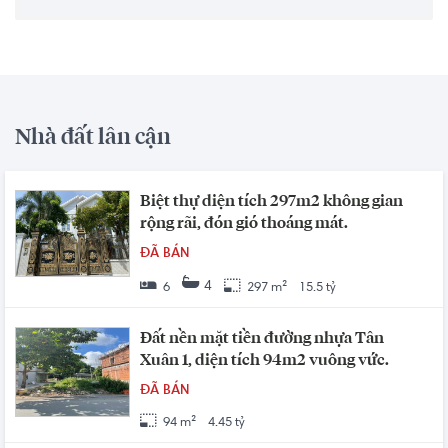
Nhà đất lân cận
Biệt thự diện tích 297m2 không gian
rộng rãi, đón gió thoáng mát.
ĐÃ BÁN
4
6
297 m²
15.5 tỷ
Đất nền mặt tiền đường nhựa Tân
Xuân 1, diện tích 94m2 vuông vức.
ĐÃ BÁN
94 m²
4.45 tỷ