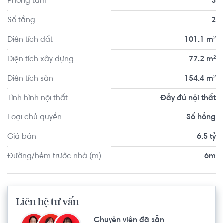
Phòng tắm
3
thuận tiện di chuyển với đầy đủ các tiện ích về y tế, giáo 
dục và giải trí.
Số tầng
2
Diện tích đất
101.1 m²
Diện tích xây dựng
77.2 m²
Diện tích sàn
154.4 m²
Tình hình nội thất
Đầy đủ nội thất
Loại chủ quyền
Sổ hồng
Giá bán
6.5 tỷ
Đường/hẻm trước nhà (m)
6m
Liên hệ tư vấn
Chuyên viên đã sẵn