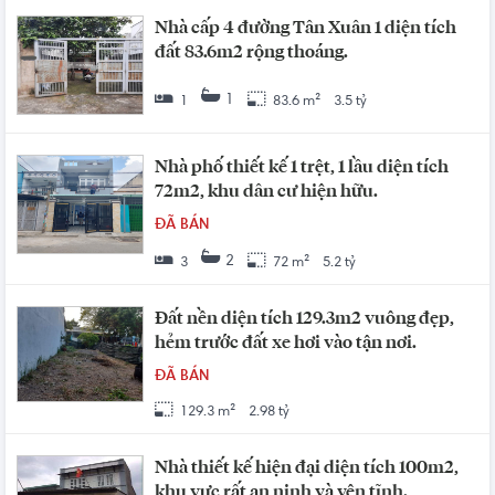
Nhà cấp 4 đường Tân Xuân 1 diện tích
đất 83.6m2 rộng thoáng.
1
1
83.6 m²
3.5 tỷ
Nhà phố thiết kế 1 trệt, 1 lầu diện tích
72m2, khu dân cư hiện hữu.
ĐÃ BÁN
2
3
72 m²
5.2 tỷ
Đất nền diện tích 129.3m2 vuông đẹp,
hẻm trước đất xe hơi vào tận nơi.
ĐÃ BÁN
129.3 m²
2.98 tỷ
Nhà thiết kế hiện đại diện tích 100m2,
khu vực rất an ninh và yên tĩnh.