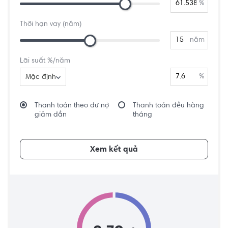
%
Thời hạn vay (năm)
năm
Lãi suất %/năm
%
Mặc định
Thanh toán theo dư nợ
Thanh toán đều hàng
giảm dần
tháng
Xem kết quả