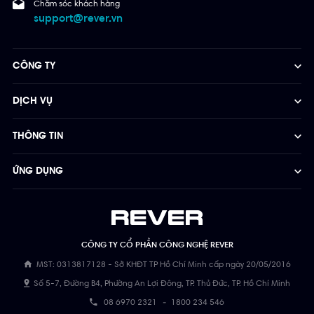
Chăm sóc khách hàng
support@rever.vn
CÔNG TY
DỊCH VỤ
THÔNG TIN
ỨNG DỤNG
CÔNG TY CỔ PHẦN CÔNG NGHỆ REVER
MST: 0313817128 - Sở KHĐT TP Hồ Chí Minh cấp ngày 20/05/2016
Số 5-7, Đường B4, Phường An Lợi Đông, TP. Thủ Đức, TP. Hồ Chí Minh
08 6970 2321
-
1800 234 546