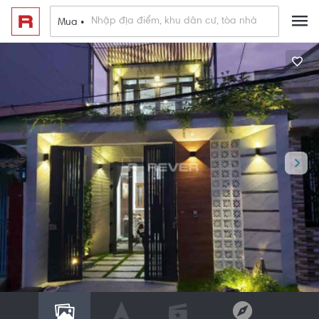
Mua •