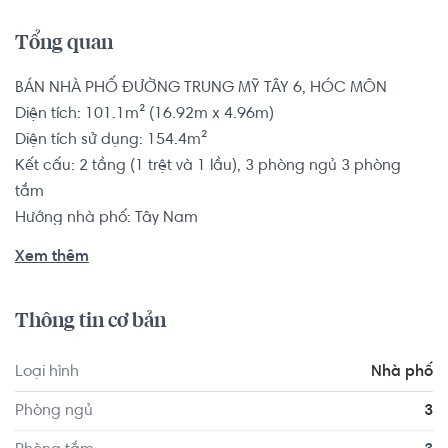
Tổng quan
BÁN NHÀ PHỐ ĐƯỜNG TRUNG MỸ TÂY 6, HÓC MÔN

Diện tích: 101.1m² (16.92m x 4.96m)

Diện tích sử dụng: 154.4m²

Kết cấu: 2 tầng (1 trệt và 1 lầu), 3 phòng ngủ 3 phòng 
tắm

Hướng nhà phố: Tây Nam

Hẻm trước nhà: 6m

Xem thêm
Tình trạng nội thất: Đầy đủ nội thất

Pháp lý: Sổ hồng

Thông tin cơ bản
Nhà phố có vị trí cách Trường Cao đẳng Miền Nam 
Loại hình
Nhà phố
khoảng 5.9km, cách Trường Cao đẳng Sài Gòn khoảng 
3.6km. Di chuyển tới Gym & Yoga S'Life Lê Đức Thọ 
Phòng ngủ
3
khoảng 8.4km, Fitness Way khoảng 9.9km. Tọa lạc tại vị trí 