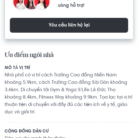
sàng hỗ trợ!
Yêu cầu liên hệ lại
Ưu điểm ngôi nhà
MÔ TẢ VỊ TRÍ
Nhà phố có vị trí cách Trường Cao đẳng Miền Nam
khoảng 5.9km, cách Trường Cao đẳng Sài Gòn khoảng
3.6km. Di chuyển tới Gym & Yoga S'Life Lê Đức Thọ
khoảng 8.4km, Fitness Way khoảng 9.9km. Tọa lạc tại vị trí
thuận tiện di chuyển với đầy đủ các tiện ích về y tế, giáo
dục và giải trí.
CỘNG ĐỒNG DÂN CƯ