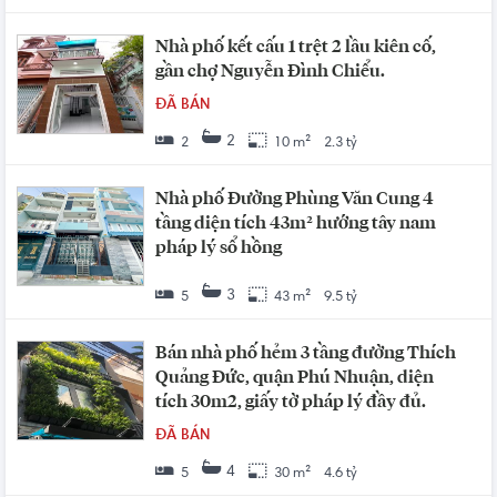
Nhà phố kết cấu 1 trệt 2 lầu kiên cố,
gần chợ Nguyễn Đình Chiểu.
ĐÃ BÁN
2
2
10 m²
2.3 tỷ
Nhà phố Đường Phùng Văn Cung 4
tầng diện tích 43m² hướng tây nam
pháp lý sổ hồng
3
5
43 m²
9.5 tỷ
Bán nhà phố hẻm 3 tầng đường Thích
Quảng Đức, quận Phú Nhuận, diện
tích 30m2, giấy tờ pháp lý đầy đủ.
ĐÃ BÁN
4
5
30 m²
4.6 tỷ