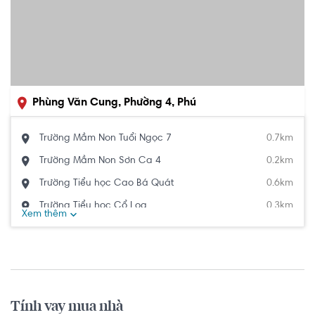
Phùng Văn Cung, Phường 4, Phú
Nhuận, Hồ Chí Minh
Trường Mầm Non Tuổi Ngọc 7
0.7km
Trường Mầm Non Sơn Ca 4
0.2km
Trường Tiểu học Cao Bá Quát
0.6km
Trường Tiểu học Cổ Loa
0.3km
Xem thêm
Rèn chữ Nét bút nghiêng
0.2km
Trường Tiểu Học Cổ Loa
0.3km
Trường THCS Phạm Văn Chiêu
0.3km
Trường THPT Hưng Đạo
0.3km
Tính vay mua nhà