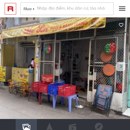
Mua •