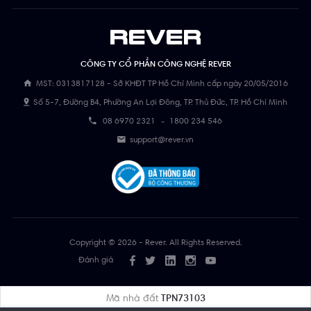
CÔNG TY CỔ PHẦN CÔNG NGHỆ REVER
MST: 0313817128 - Sở KHĐT TP Hồ Chí Minh cấp ngày 20/05/2016
Số 5-7, Đường B4, Phường An Lợi Đông, TP. Thủ Đức, TP. Hồ Chí Minh
08 6970 2321
-
1800 234 546
support@rever.vn
Copyright © 2026 - Rever. All Rights Reserved.
Đánh giá
Mã nhà đất
TPN73103