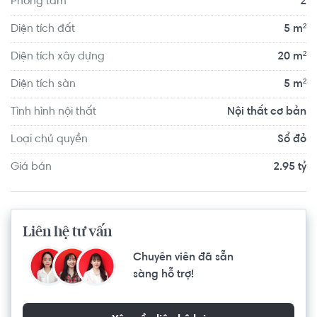
Phòng tắm
2
quận 10 và di chuyển 20 phút đến quận 2,..
Diện tích đất
5 m²
Diện tích xây dựng
20 m²
Diện tích sàn
5 m²
Tình hình nội thất
Nội thất cơ bản
Loại chủ quyền
Sổ đỏ
Giá bán
2.95 tỷ
Liên hệ tư vấn
Chuyên viên đã sẵn
sàng hỗ trợ!