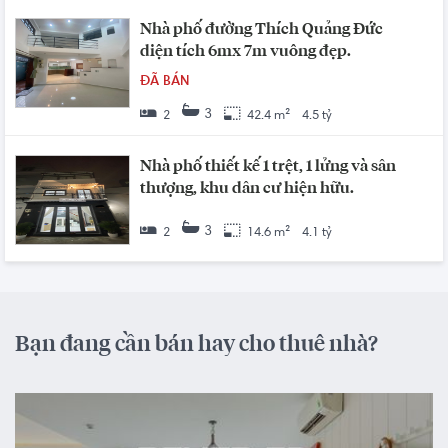
Nhà phố đường Thích Quảng Đức
diện tích 6mx 7m vuông đẹp.
ĐÃ BÁN
3
2
42.4 m²
4.5 tỷ
Nhà phố thiết kế 1 trệt, 1 lửng và sân
thượng, khu dân cư hiện hữu.
3
2
14.6 m²
4.1 tỷ
Bạn đang cần bán hay cho thuê nhà?