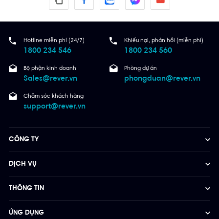
Hotline miễn phí (24/7)
Khiếu nại, phản hồi (miễn phí)
1800 234 546
1800 234 560
Bộ phận kinh doanh
Phòng dự án
Sales@rever.vn
phongduan@rever.vn
Chăm sóc khách hàng
support@rever.vn
CÔNG TY
DỊCH VỤ
THÔNG TIN
ỨNG DỤNG