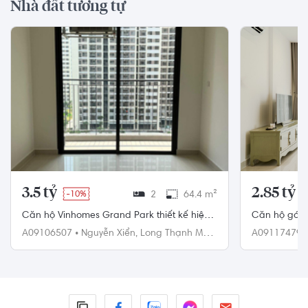
Nhà đất tương tự
3.5 tỷ
2.85 tỷ
-10%
2
64.4 m²
Căn hộ Vinhomes Grand Park thiết kế hiện
Căn hộ góc 
đại, nội thất cơ bản.
nội thất diện
A09106507
•
Nguyễn Xiển,
Long Thạnh Mỹ,
A09117479
Quận 9
Quận 9