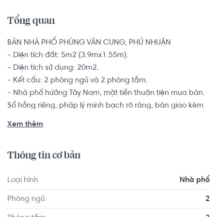
Tổng quan
BÁN NHÀ PHỐ PHÙNG VĂN CUNG, PHÚ NHUẬN

- Diện tích đất: 5m2 (3.9mx1.55m).

- Diện tích sử dụng: 20m2.

- Kết cấu: 2 phòng ngủ và 2 phòng tắm.

- Nhà phố hướng Tây Nam, mặt tiền thuận tiện mua bán.

Sổ hồng riêng, pháp lý minh bạch rõ ràng, bàn giao kèm 
nội thất cơ bản.

Xem thêm
Vị trí nhà phố Phú Nhuận gần chợ Nguyễn Đình Chiểu, 
Thông tin cơ bản
Cách đường Phan Đăng Lưu 400m, Cách bùng binh 
Nguyễn Thái Sơn 600m, từ đây có thể dễ dàng di chuyển 
Loại hình
Nhà phố
đến các khu vực quận, huyện khác của thành phố như di 
chuyển chỉ 8 phút đến Cảng hàng không quốc tế Tân Sơn 
Phòng ngủ
2
Nhất, 10 phút đến Quận Bình Thạnh, trung tâm quận 1, 