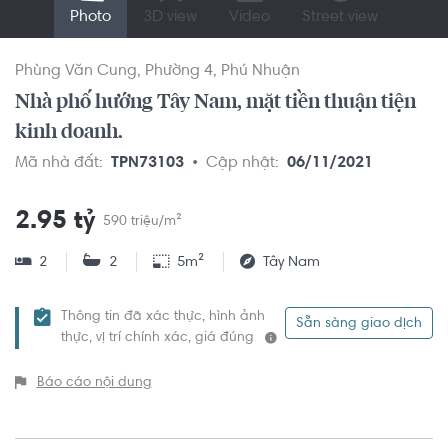
Photo
3D view
Video
Street view
Phùng Văn Cung
Phường 4
Phú Nhuận
Nhà phố hướng Tây Nam, mặt tiền thuận tiện
kinh doanh.
Mã nhà đất:
TPN73103
Cập nhật:
06/11/2021
2.95 tỷ
590 triệu/m²
2
2
5m²
Tây Nam
Thông tin đã xác thực, hình ảnh
Sẵn sàng giao dịch
thực, vị trí chính xác, giá đúng
Báo cáo nội dung