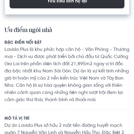
Yêu cầu liên hệ lại
Ưu điểm ngôi nhà
ĐẶC ĐIỂM NỔI BẬT
Lavida Plus là khu phức hợp căn hộ - Văn Phòng - Thương
mại - Dịch vụ được phát triển bởi chủ đầu tư Quốc Cường
Gia Lai trên phần diện tích đất 21,895m2 ngay vị trí đắc
địa bậc nhất khu Nam Sài Gòn. Dự án là sự kết tinh những
giá trị hoàn mỹ của 2 nền kiến trúc Việt Nam và Tây Ban
Nha. Căn hộ là sự hòa quyện không gian sống với thiên
nhiên cảnh quan cùng những tiện nghi vượt trội đem lại
cảm giác thư thái, thanh bình và thoải mái.
MÔ TẢ VỊ TRÍ
Dự án Lavida Plus sở hữu 2 mặt tiền đường huyết mạch
quận 7 Nguyễn Văn Linh và Nguyễn Hữu Thọ. Đặc Biệt 2