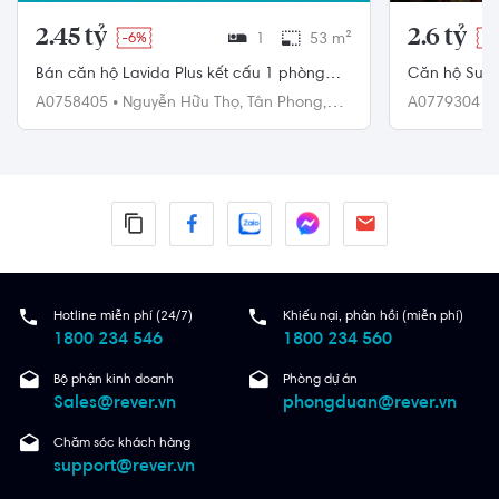
2.45 tỷ
2.6 tỷ
-6%
1
53 m²
-4
Bán căn hộ Lavida Plus kết cấu 1 phòng
Căn hộ Sunri
ngủ - Tầng cao, diện tích 53m2, pháp lý
tiện ích đầy 
A0758405
•
Nguyễn Hữu Thọ,
Tân Phong,
A0779304
•
đầy đủ.
Quận 7
Quận 7
Hotline miễn phí (24/7)
Khiếu nại, phản hồi (miễn phí)
1800 234 546
1800 234 560
Bộ phận kinh doanh
Phòng dự án
Sales@rever.vn
phongduan@rever.vn
Chăm sóc khách hàng
support@rever.vn