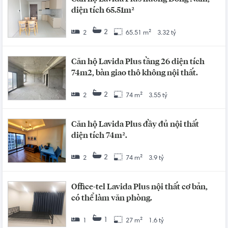
diện tích 65.51m²
2
2
65.51 m²
3.32 tỷ
Căn hộ Lavida Plus tầng 26 diện tích
74m2, bàn giao thô không nội thất.
2
2
74 m²
3.55 tỷ
Căn hộ Lavida Plus đầy đủ nội thất
diện tích 74m².
2
2
74 m²
3.9 tỷ
Office-tel Lavida Plus nội thất cơ bản,
có thể làm văn phòng.
1
1
27 m²
1.6 tỷ