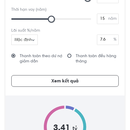
Thời hạn vay (năm)
năm
Lãi suất %/năm
%
Mặc định
Thanh toán theo dư nợ
Thanh toán đều hàng
giảm dần
tháng
Xem kết quả
3.41
tỷ