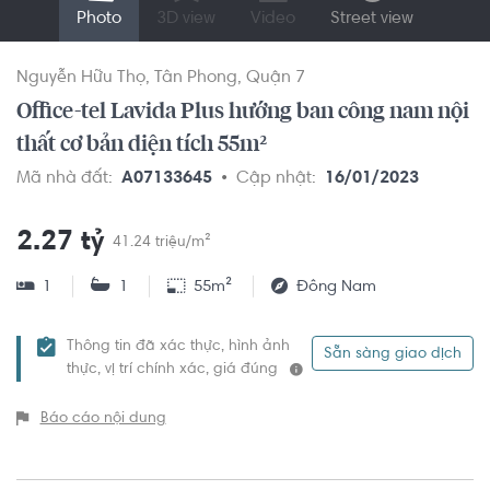
Photo
3D view
Video
Street view
Nguyễn Hữu Thọ
Tân Phong
Quận 7
Office-tel Lavida Plus hướng ban công nam nội
thất cơ bản diện tích 55m²
Mã nhà đất:
A07133645
Cập nhật:
16/01/2023
2.27 tỷ
41.24 triệu/m²
1
1
55m²
Đông Nam
Thông tin đã xác thực, hình ảnh
Sẵn sàng giao dịch
thực, vị trí chính xác, giá đúng
Báo cáo nội dung