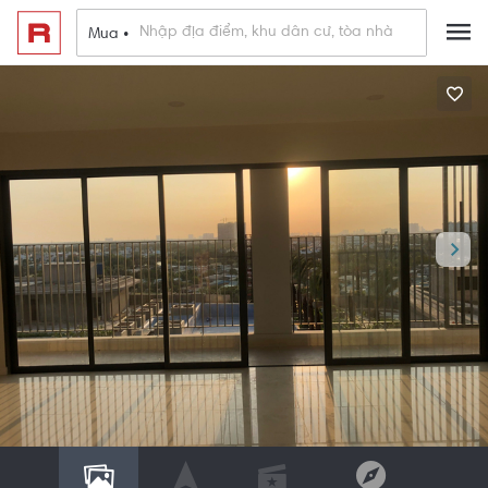
Mua •