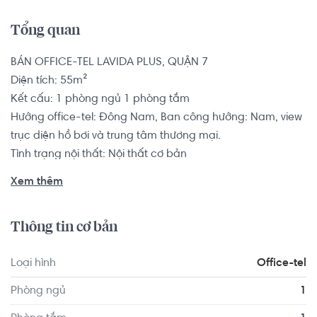
Tổng quan
BÁN OFFICE-TEL LAVIDA PLUS, QUẬN 7

Diện tích: 55m²

Kết cấu: 1 phòng ngủ 1 phòng tắm

Hướng office-tel: Đông Nam, Ban công hướng: Nam, view 
trục diện hồ bơi và trung tâm thương mại. 

Tình trạng nội thất: Nội thất cơ bản

Pháp lý: Hợp đồng mua bán

Xem thêm
Dự án Lavida Plus sở hữu 2 mặt tiền đường huyết mạch 
Thông tin cơ bản
quận 7 Nguyễn Văn Linh và Nguyễn Hữu Thọ. Đặc Biệt 2 
mặt còn lại dự án tiếp giáp Sông Rạch Đĩa với công viên 
Loại hình
Office-tel
bờ sông 4.000m2. Từ dự án dễ dàng kết nối đến Quận 1, 
quận 4, quận 5. Kết nối nhanh chóng mọi dịch vụ tiện ích 
Phòng ngủ
1
ngoại khu trong bán kính 3km.
