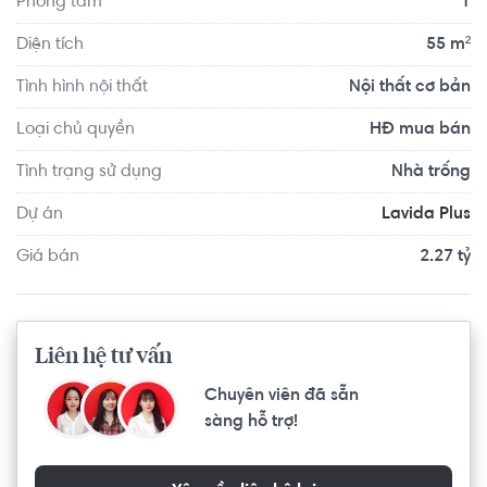
Phòng tắm
1
Office-tel có vị trí cách Trường Mầm non Cỏ Ba Lá - 
Diện tích
55 m²
Clover Montessori Quận 2 khoảng 9.7km, cách Trường 
Tình hình nội thất
Nội thất cơ bản
Mầm non Úc Châu khoảng 8.0km. Di chuyển tới VShape 
Fitness & Yoga Center Quận 2 khoảng 8.1km, F5 Gym And 
Loại chủ quyền
HĐ mua bán
Fitness Center khoảng 7.2km. Tọa lạc tại vị trí thuận tiện di 
Tình trạng sử dụng
Nhà trống
chuyển với đầy đủ các tiện ích về y tế, giáo dục và giải trí.
Dự án
Lavida Plus
Giá bán
2.27 tỷ
Liên hệ tư vấn
Chuyên viên đã sẵn
sàng hỗ trợ!