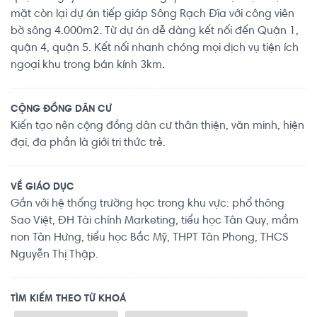
mặt còn lại dự án tiếp giáp Sông Rạch Đĩa với công viên
bờ sông 4.000m2. Từ dự án dễ dàng kết nối đến Quận 1,
quận 4, quận 5. Kết nối nhanh chóng mọi dịch vụ tiện ích
ngoại khu trong bán kính 3km.
CỘNG ĐỒNG DÂN CƯ
Kiến tạo nên cộng đồng dân cư thân thiện, văn minh, hiện
đại, đa phần là giới tri thức trẻ.
VỀ GIÁO DỤC
Gần với hệ thống trường học trong khu vực: phổ thông
Sao Việt, ĐH Tài chính Marketing, tiểu học Tân Quy, mầm
non Tân Hưng, tiểu học Bắc Mỹ, THPT Tân Phong, THCS
Nguyễn Thị Thập.
TÌM KIẾM THEO TỪ KHOÁ