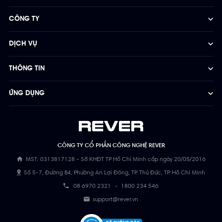
CÔNG TY
DỊCH VỤ
THÔNG TIN
ỨNG DỤNG
CÔNG TY CỔ PHẦN CÔNG NGHỆ REVER
MST: 0313817128 - Sở KHĐT TP Hồ Chí Minh cấp ngày 20/05/2016
Số 5-7, Đường B4, Phường An Lợi Đông, TP. Thủ Đức, TP. Hồ Chí Minh
08 6970 2321
-
1800 234 546
support@rever.vn