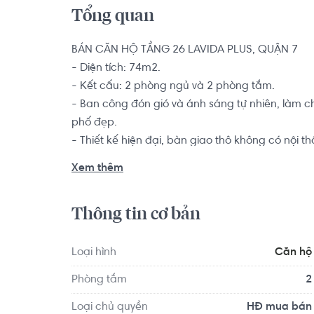
Tổng quan
BÁN CĂN HỘ TẦNG 26 LAVIDA PLUS, QUẬN 7

- Diện tích: 74m2.

- Kết cấu: 2 phòng ngủ và 2 phòng tắm. 

- Ban công đón gió và ánh sáng tự nhiên, làm ch
phố đẹp.

- Thiết kế hiện đại, bàn giao thô không có nội thấ
nội thất trong không gian sống riêng của bạn tù
Xem thêm
Căn hộ 2 phòng ngủ là sự lựa chọn hàng đầu dàn
kiếm một chốn an cư để yên tâm lập nghiệp nơi
Thông tin cơ bản
Dự án được đầu tư xây dựng với kiến trúc hiện đ
như: Trung tâm thương mại, hồ bơi, phòng tập gym
Loại hình
Căn hộ
em,...Không gian sống tại khu căn hộ luôn tron
Phòng tắm
2
Plus được đầu tư một khu liên hợp thể thao với s
cây xanh cùng với hồ bơi rộng 2.000m2, để phụ
Loại chủ quyền
HĐ mua bán