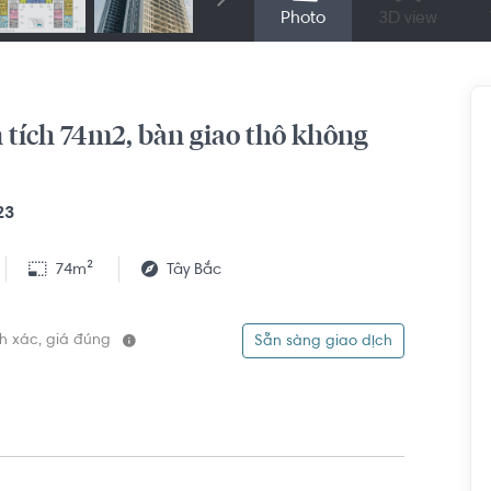
Photo
3D view
n tích 74m2, bàn giao thô không
23
74m²
Tây Bắc
ính xác, giá đúng
Sẵn sàng giao dịch