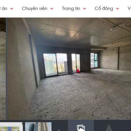
 án
Chuyên viên
Trang tin
Cổ đông
V