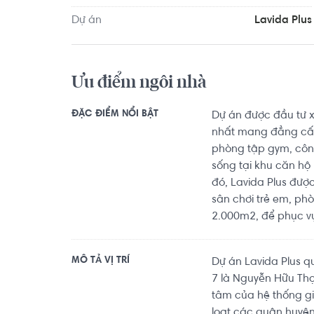
Dự án
Lavida Plus
Ưu điểm ngôi nhà
ĐẶC ĐIỂM NỔI BẬT
Dự án được đầu tư xâ
nhất mang đẳng cấp
phòng tập gym, công
sống tại khu căn hộ
đó, Lavida Plus được
sân chơi trẻ em, ph
2.000m2, để phục v
MÔ TẢ VỊ TRÍ
Dự án Lavida Plus 
7 là Nguyễn Hữu Thọ
tâm của hệ thống gi
loạt các quận huyện