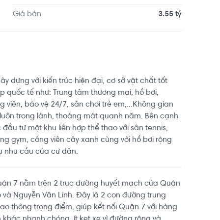
Giá bán
3.55 tỷ
y dựng với kiến trúc hiện đại, cơ sở vật chất tốt
 quốc tế như: Trung tâm thương mại, hồ bơi,
 viên, bảo vệ 24/7, sân chơi trẻ em,...Không gian
 luôn trong lành, thoáng mát quanh năm. Bên cạnh
 đầu tư một khu liên hợp thể thao với sân tennis,
òng gym, công viên cây xanh cùng với hồ bơi rộng
ụ nhu cầu của cư dân.
quận 7 nằm trên 2 trục đường huyết mạch của Quận
 và Nguyễn Văn Linh. Đây là 2 con đường trung
ao thông trọng điểm, giúp kết nối Quận 7 với hàng
 khác nhanh chóng, ít kẹt xe vì đường rộng và