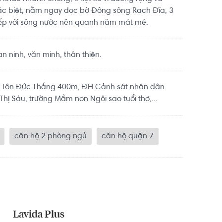
c biệt, nằm ngay dọc bờ Đông sông Rạch Đĩa, 3
tiếp với sông nước nên quanh năm mát mẻ.
 ninh, văn minh, thân thiện.
H Tôn Đức Thắng 400m, ĐH Cảnh sát nhân dân
hị Sáu, trường Mầm non Ngôi sao tuổi thơ,...
căn hộ 2 phòng ngủ
căn hộ quận 7
Lavida Plus