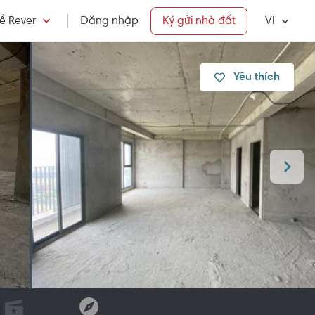
ề Rever
Đăng nhập
Ký gửi nhà đất
VI
Yêu thích