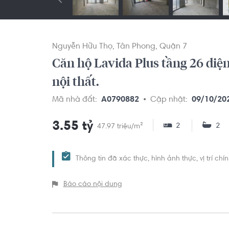
Nguyễn Hữu Thọ
Tân Phong
Quận 7
Căn hộ Lavida Plus tầng 26 diệ
nội thất.
Mã nhà đất:
A0790882
Cập nhật:
09/10/20
3.55 tỷ
2
2
47.97 triệu/m²
Thông tin đã xác thực, hình ảnh thực, vị trí ch
Báo cáo nội dung