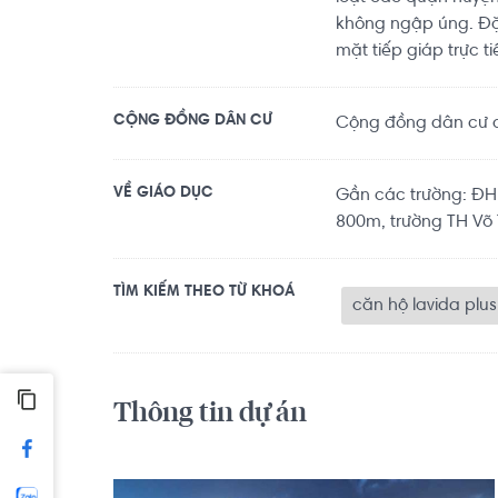
không ngập úng. Đặ
mặt tiếp giáp trực 
CỘNG ĐỒNG DÂN CƯ
Cộng đồng dân cư an
VỀ GIÁO DỤC
Gần các trường: Đ
800m, trường TH Võ T
TÌM KIẾM THEO TỪ KHOÁ
căn hộ lavida plus
Thông tin dự án