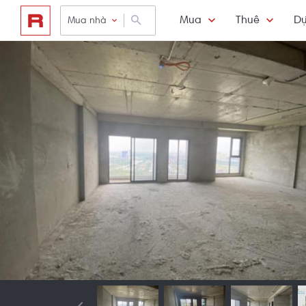
Mua
Thuê
Dự
Mua nhà