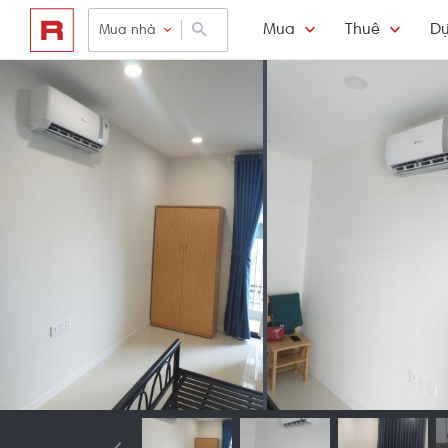
Mua
Thuê
Dự
Mua nhà