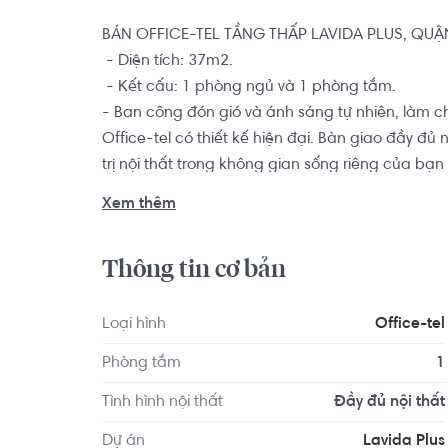
BÁN OFFICE-TEL TẦNG THẤP LAVIDA PLUS, QUẬN
 - Diện tích: 37m2.

 - Kết cấu: 1 phòng ngủ và 1 phòng tắm. 

- Ban công đón gió và ánh sáng tự nhiên, làm c
Office-tel có thiết kế hiện đại. Bàn giao đầy đủ 
trị nội thất trong không gian sống riêng của bạ
đình.

Xem thêm
Dự án được đầu tư xây dựng với kiến trúc hiện đ
Thông tin cơ bản
như: Trung tâm thương mại, hồ bơi, phòng tập gym
em,...Không gian sống tại khu căn hộ luôn tron
Plus được đầu tư một khu liên hợp thể thao với s
Loại hình
Office-tel
cây xanh cùng với hồ bơi rộng 2.000m2, để phụ
Phòng tắm
1
Tình hình nội thất
Đầy đủ nội thất
Dự án
Lavida Plus