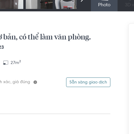
Photo
3D v
cơ bản, có thể làm văn phòng.
23
27m²
ính xác, giá đúng
Sẵn sàng giao dịch