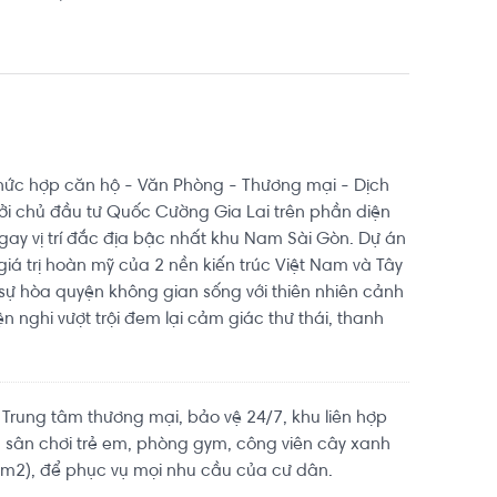
phức hợp căn hộ - Văn Phòng - Thương mại - Dịch
bởi chủ đầu tư Quốc Cường Gia Lai trên phần diện
gay vị trí đắc địa bậc nhất khu Nam Sài Gòn. Dự án
 giá trị hoàn mỹ của 2 nền kiến trúc Việt Nam và Tây
sự hòa quyện không gian sống với thiên nhiên cảnh
 nghi vượt trội đem lại cảm giác thư thái, thanh
 Trung tâm thương mại, bảo vệ 24/7, khu liên hợp
s, sân chơi trẻ em, phòng gym, công viên cây xanh
0m2), để phục vụ mọi nhu cầu của cư dân.