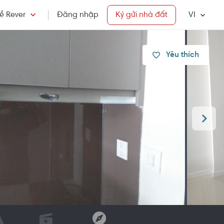
ề Rever
Đăng nhập
Ký gửi nhà đất
VI
Yêu thích