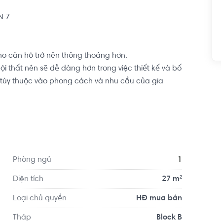
 7

ho căn hộ trở nên thông thoáng hơn.

nội thất nên sẽ dễ dàng hơn trong việc thiết kế và bố 
n tùy thuộc vào phong cách và nhu cầu của gia 
ại, cơ sở vật chất tốt nhất mang đẳng cấp quốc tế 
, công viên, bảo vệ 24/7, sân chơi trẻ 
g lành, thoáng mát quanh năm. Bên cạnh đó, Lavida 
ân tennis, sân chơi trẻ em, phòng gym, công viên 
Phòng ngủ
1
c vụ nhu cầu của cư dân.
Diện tích
27 m²
Loại chủ quyền
HĐ mua bán
Tháp
Block B