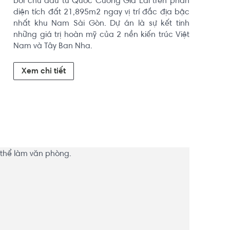
bởi chủ đầu tư Quốc Cường Gia Lai trên phần 
diện tích đất 21,895m2 ngay vị trí đắc địa bậc 
nhất khu Nam Sài Gòn. Dự án là sự kết tinh 
những giá trị hoàn mỹ của 2 nền kiến trúc Việt 
Nam và Tây Ban Nha.
Xem chi tiết