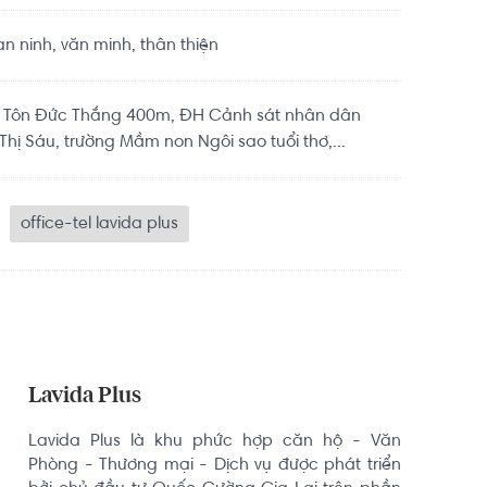
 ninh, văn minh, thân thiện
H Tôn Đức Thắng 400m, ĐH Cảnh sát nhân dân
hị Sáu, trường Mầm non Ngôi sao tuổi thơ,...
office-tel lavida plus
Lavida Plus
Lavida Plus là khu phức hợp căn hộ - Văn 
Phòng - Thương mại - Dịch vụ được phát triển 