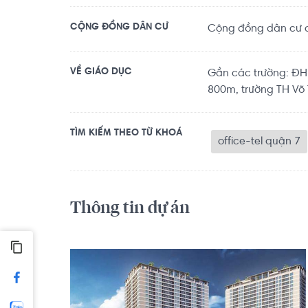
CỘNG ĐỒNG DÂN CƯ
Cộng đồng dân cư an
VỀ GIÁO DỤC
Gần các trường: Đ
800m, trường TH Võ T
TÌM KIẾM THEO TỪ KHOÁ
office-tel quận 7
Thông tin dự án