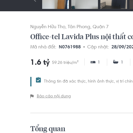
Nguyễn Hữu Thọ
Tân Phong
Quận 7
Office-tel Lavida Plus nội thất 
Mã nhà đất:
N0761988
Cập nhật:
28/09/20
1.6 tỷ
1
1
59.26 triệu/m²
Thông tin đã xác thực, hình ảnh thực, vị trí ch
Báo cáo nội dung
Tổng quan