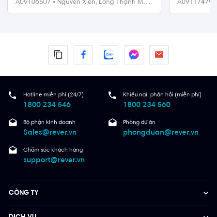
A09106507
•
Nguyễn Xiển,
Long Thạnh Mỹ,
A09117479
Quận 9
Quận 9
Hotline miễn phí (24/7)
Khiếu nại, phản hồi (miễn phí)
1800 234 546
1800 234 560
Bộ phận kinh doanh
Phòng dự án
Sales@rever.vn
phongduan@rever.vn
Chăm sóc khách hàng
support@rever.vn
CÔNG TY