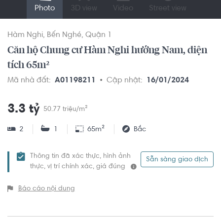
Photo
3D view
Video
Street view
Hàm Nghi
Bến Nghé
Quận 1
Căn hộ Chung cư Hàm Nghi hướng Nam, diện
tích 65m²
Mã nhà đất:
A01198211
Cập nhật:
16/01/2024
3.3 tỷ
50.77 triệu/m²
2
1
65m²
Bắc
Thông tin đã xác thực, hình ảnh
Sẵn sàng giao dịch
thực, vị trí chính xác, giá đúng
Báo cáo nội dung