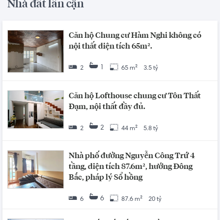
Nhà đất lân cận
Căn hộ Chung cư Hàm Nghi không có
nội thất diện tích 65m².
1
2
65 m²
3.5 tỷ
Căn hộ Lofthouse chung cư Tôn Thất
Đạm, nội thất đầy đủ.
2
2
44 m²
5.8 tỷ
Nhà phố đường Nguyễn Công Trứ 4
tầng, diện tích 87.6m², hướng Đông
Bắc, pháp lý Sổ hồng
6
6
87.6 m²
20 tỷ