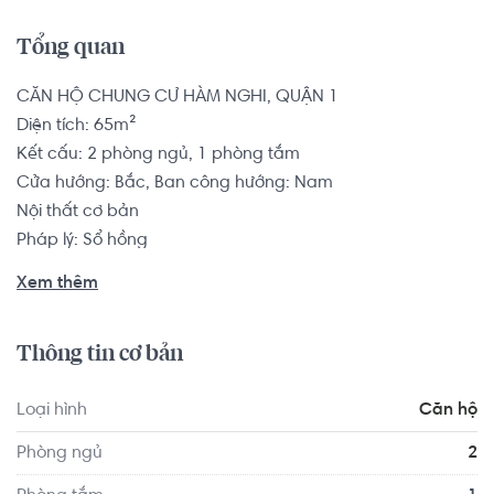
Tổng quan
CĂN HỘ CHUNG CƯ HÀM NGHI, QUẬN 1

Diện tích: 65m²

Kết cấu: 2 phòng ngủ, 1 phòng tắm

Cửa hướng: Bắc, Ban công hướng: Nam

Nội thất cơ bản

Pháp lý: Sổ hồng

Xem thêm
Căn hộ có vị trí cách Trường Tiểu học Đoàn Thị Điểm 2.0 
km, cách Trường Tiểu học Vĩnh Hội 1.9 km... Tọa lạc tại vị 
Thông tin cơ bản
trí thuận tiện di chuyển với đầy đủ các tiện ích về y tế, giáo 
dục và giải trí xung quanh như: Bệnh viện Thẩm Mỹ Quốc 
Loại hình
Căn hộ
Tế - Seoul Center Quận 1, Bệnh viện Thẩm mỹ Hàn 
Quốc...
Phòng ngủ
2