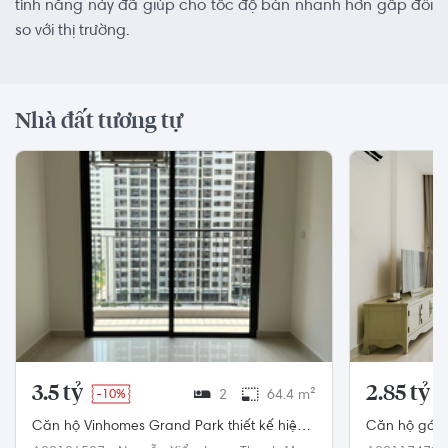
tính năng này đã giúp cho tốc độ bán nhanh hơn gấp đôi
so với thị trường.
Nhà đất tương tự
3.5 tỷ
2.85 tỷ
-10%
2
64.4 m²
Căn hộ Vinhomes Grand Park thiết kế hiện
Căn hộ góc 
đại, nội thất cơ bản.
nội thất diện