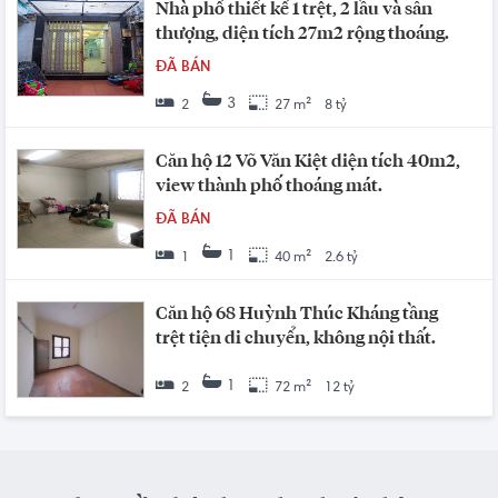
Nhà phố thiết kế 1 trệt, 2 lầu và sân
thượng, diện tích 27m2 rộng thoáng.
ĐÃ BÁN
3
2
27 m²
8 tỷ
Căn hộ 12 Võ Văn Kiệt diện tích 40m2,
view thành phố thoáng mát.
ĐÃ BÁN
1
1
40 m²
2.6 tỷ
Căn hộ 68 Huỳnh Thúc Kháng tầng
trệt tiện di chuyển, không nội thất.
1
2
72 m²
12 tỷ