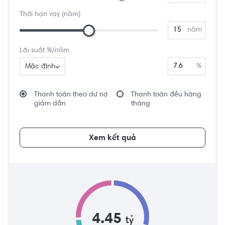
Thời hạn vay (năm)
năm
Lãi suất %/năm
%
Mặc định
Thanh toán theo dư nợ
Thanh toán đều hàng
giảm dần
tháng
Xem kết quả
4.45
tỷ