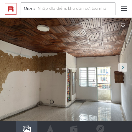
Mua •