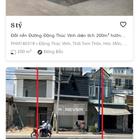
8 tỷ
Đất nền Đường Đặng Thúc Vịnh diện tích 200m² hướng đông bắc pháp lý sổ hồng.
PHM140318 •
Đặng Thúc Vịnh,
Thới Tam Thôn,
Hóc Môn,
Hồ Chí 
200 m²
Đông Bắc