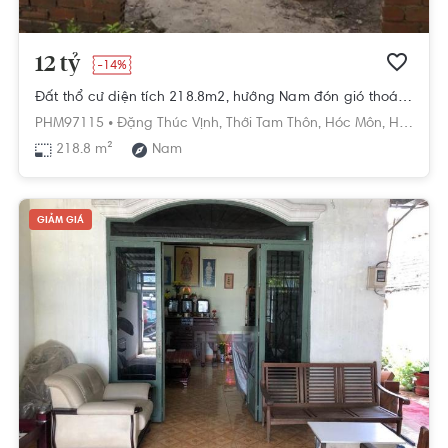
12 tỷ
-14%
Đất thổ cư diện tích 218.8m2, hướng Nam đón gió thoáng mát.
PHM97115 •
Đặng Thúc Vịnh,
Thới Tam Thôn,
Hóc Môn,
Hồ Chí Minh
218.8 m²
Nam
GIẢM GIÁ