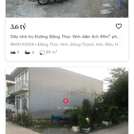
3.6 tỷ
Dãy nhà trọ Đường Đặng Thúc Vịnh diện tích 89m² pháp lý sổ hồng
NHM192004 •
Đặng Thúc Vịnh,
Đông Thạnh,
Hóc Môn,
Hồ Chí Minh
4
89 m²
4