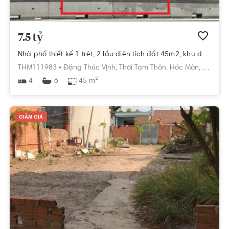
7.5 tỷ
Nhà phố thiết kế 1 trệt, 2 lầu diện tích đất 45m2, khu dân cư hiện hữu.
THM111983 •
Đặng Thúc Vịnh,
Thới Tam Thôn,
Hóc Môn,
Hồ Chí 
4
45 m²
6
GIẢM GIÁ