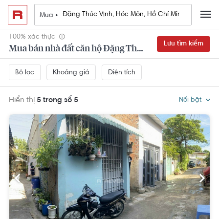
Mua •
100% xác thực
Lưu tìm kiếm
Mua bán nhà đất căn hộ Đặng Thúc Vịnh, Hóc Môn, Hồ Chí Minh
Khoảng giá
Diện tích
Bộ lọc
Hiển thị
5 trong số 5
Nổi bật