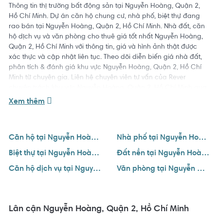
Thông tin thị trường bất động sản tại Nguyễn Hoàng, Quận 2,
Hồ Chí Minh. Dự án căn hộ chung cư, nhà phố, biệt thự đang
rao bán tại Nguyễn Hoàng, Quận 2, Hồ Chí Minh. Nhà đất, căn
hộ dịch vụ và văn phòng cho thuê giá tốt nhất Nguyễn Hoàng,
Quận 2, Hồ Chí Minh với thông tin, giá và hình ảnh thật được
xác thực và cập nhật liên tục. Theo dõi diễn biến giá nhà đất,
phân tích & đánh giá khu vực Nguyễn Hoàng, Quận 2, Hồ Chí
Minh từ chuyên gia. Liên hệ chuyên viên tư vấn của Rever
chuyên trách khu vực Nguyễn Hoàng, Quận 2, Hồ Chí Minh qua
số hotline
1800 234 546
để hỗ trợ bạn tìm được ngôi nhà ưng ý
Xem thêm
với giá tốt nhất.
Căn hộ tại Nguyễn Hoàng, Quận 2, Hồ Chí Minh
Nhà phố tại Nguyễn Hoàng, Quận 2, Hồ Chí Minh
Biệt thự tại Nguyễn Hoàng, Quận 2, Hồ Chí Minh
Đất nền tại Nguyễn Hoàng, Quận 2, Hồ Chí Minh
Căn hộ dịch vụ tại Nguyễn Hoàng, Quận 2, Hồ Chí Minh
Văn phòng tại Nguyễn Hoàng, Quận 2, Hồ Chí Minh
Lân cận Nguyễn Hoàng, Quận 2, Hồ Chí Minh