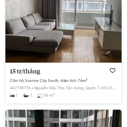
15 tr/tháng
Căn hộ Sunrise City South, diện tích 76m²
A07198776 •
Nguyễn Hữu Thọ,
Tân Hưng,
Quận 7,
Hồ Chí Minh
1
76 m²
1