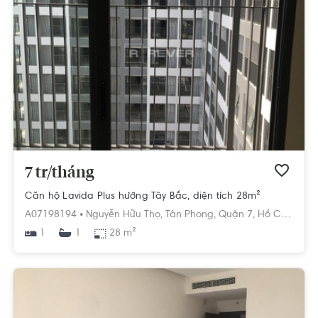
7 tr/tháng
Căn hộ Lavida Plus hướng Tây Bắc, diện tích 28m²
A07198194 •
Nguyễn Hữu Thọ,
Tân Phong,
Quận 7,
Hồ Chí Minh
1
28 m²
1