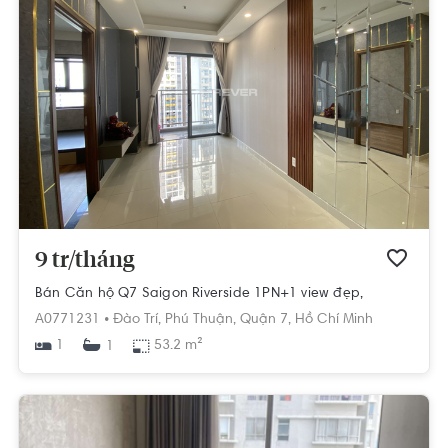
9 tr/tháng
Bán Căn hộ Q7 Saigon Riverside 1PN+1 view đẹp,
A0771231 •
Đào Trí,
Phú Thuận,
Quận 7,
Hồ Chí Minh
1
53.2 m²
1