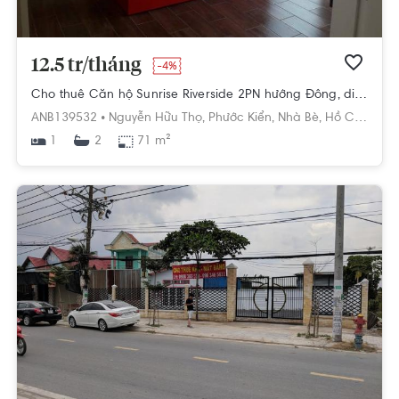
12.5 tr/tháng
-4%
Cho thuê Căn hộ Sunrise Riverside 2PN hướng Đông, diện tích 71m²
ANB139532 •
Nguyễn Hữu Thọ,
Phước Kiển,
Nhà Bè,
Hồ Chí Minh
1
71 m²
2