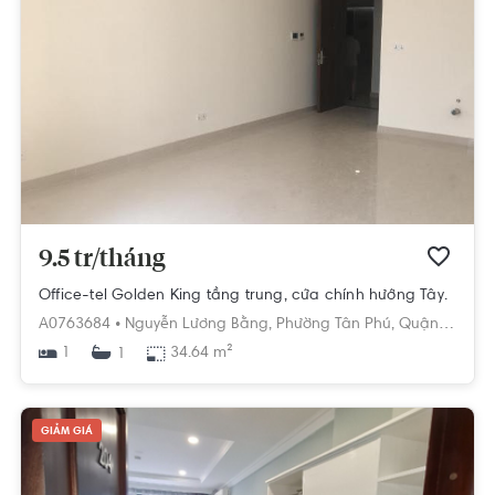
9.5 tr/tháng
Office-tel Golden King tầng trung, cửa chính hướng Tây.
A0763684 •
Nguyễn Lương Bằng,
Phường Tân Phú,
Quận 7,
Hồ C
1
34.64 m²
1
GIẢM GIÁ