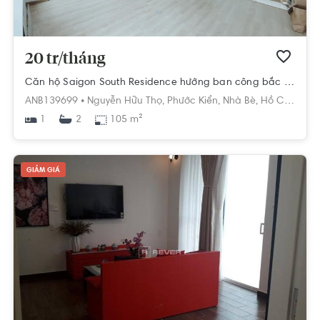
20 tr/tháng
Căn hộ Saigon South Residence hướng ban công bắc nội thất cơ bản diện tích 105m².
ANB139699 •
Nguyễn Hữu Thọ,
Phước Kiển,
Nhà Bè,
Hồ Chí Minh
1
105 m²
2
GIẢM GIÁ