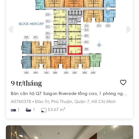
9 tr/tháng
Bán căn hộ Q7 Saigon Riverside tầng cao, 1 phòng ngủ +1
A0760378 •
Đào Trí,
Phú Thuận,
Quận 7,
Hồ Chí Minh
1
53.67 m²
1