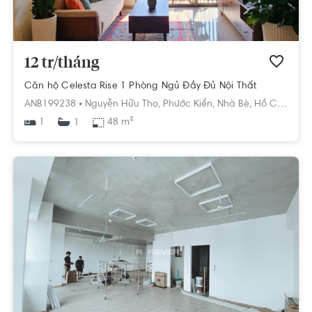
12 tr/tháng
Căn hộ Celesta Rise 1 Phòng Ngủ Đầy Đủ Nội Thất
ANB199238 •
Nguyễn Hữu Thọ,
Phước Kiển,
Nhà Bè,
Hồ Chí Minh
1
48 m²
1