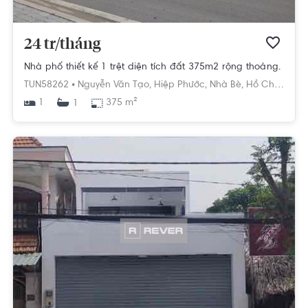
24 tr/tháng
Nhà phố thiết kế 1 trệt diện tích đất 375m2 rộng thoáng.
TUN58262 •
Nguyễn Văn Tạo,
Hiệp Phước,
Nhà Bè,
Hồ Chí Minh
1
375 m²
1