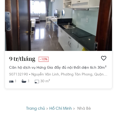
9 tr/tháng
-10%
Căn hộ dịch vụ Hưng Gia đầy đủ nội thất diện tích 30m²
S07132190 •
Nguyễn Văn Linh,
Phường Tân Phong,
Quận 7,
Hồ C
1
30 m²
1
Trang chủ
Hồ Chí Minh
Nhà Bè