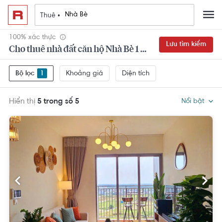
Thuê •
100% xác thực
Lưu tìm kiếm
Cho thuê nhà đất căn hộ Nhà Bè 1 phòng ngủ
Khoảng giá
Diện tích
Bộ lọc
1
Hiển thị
5 trong số 5
Nổi bật