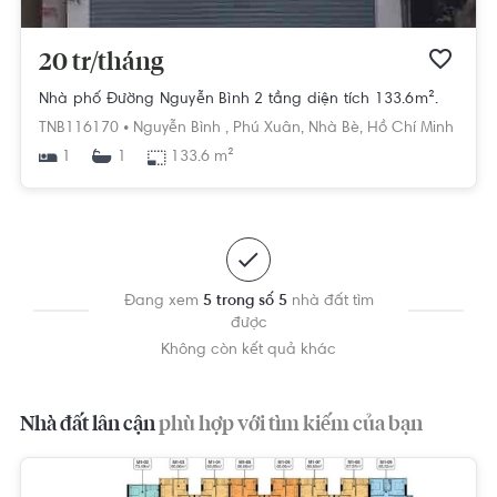
20 tr/tháng
Nhà phố Đường Nguyễn Bình 2 tầng diện tích 133.6m².
TNB116170 •
Nguyễn Bình ,
Phú Xuân,
Nhà Bè,
Hồ Chí Minh
1
133.6 m²
1
Đang xem
5 trong số 5
nhà đất tìm
được
Không còn kết quả khác
Nhà đất lân cận
phù hợp với tìm kiếm của bạn