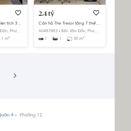
2.4 tỷ
Căn hộ The Tresor diện tích 32.1m2 có 1 phòng ngủ, đầy đủ nội thất.
Căn hộ The Tresor tầng 7 thiết kế hiện đại và sang trọng, đầy đủ nội thất.
 Đồn,
Phường 12,
Quận 4,
A0487883 •
Hồ Chí Minh
Bến Vân Đồn,
Phường 12,
Quận 4,
Hồ
.1 m²
1
30 m²
1
Quận 4
Phường 12