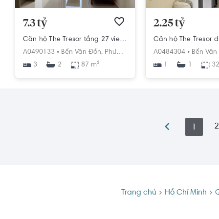
7.3 tỷ
2.25 tỷ
Căn hộ The Tresor tầng 27 view thành phố thoáng mát, đầy đủ nội thất.
A0490133 •
Bến Vân Đồn,
Phường 12,
Quận 4,
A0484304 •
Hồ Chí Minh
Bến Vân
3
87 m²
1
32
2
1
2
1
Trang chủ
Hồ Chí Minh