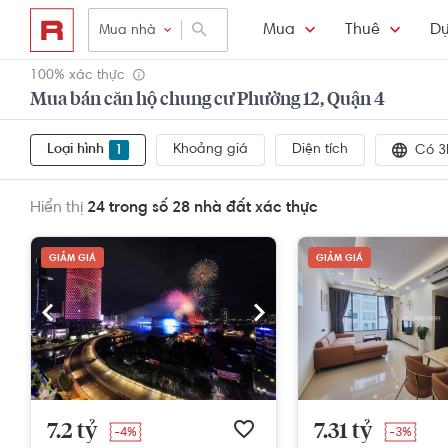
Mua
Thuê
Dự
Mua nhà
100% xác thực
Mua bán căn hộ chung cư Phường 12, Quận 4
Loại hình
Khoảng giá
Diện tích
1
Có 3
Hiển thị
24 trong số 28
nhà đất xác thực
GIẢM GIÁ
GIẢM GIÁ
7.2 tỷ
7.31 tỷ
-4%
-3%