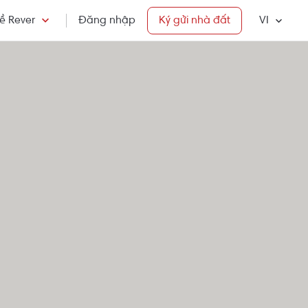
ề Rever
Đăng nhập
Ký gửi nhà đất
VI