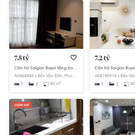
7.5 tỷ
7.2 tỷ
Căn hộ Saigon Royal tầng trung hướng Tây Nam, view nội khu hồ bơi.
A0464846 •
Bến Vân Đồn,
Phường 12,
Quận 4,
A04186916 •
Hồ Chí Minh
Bến Vâ
2
80 m²
2
80
2
2
GIẢM GIÁ