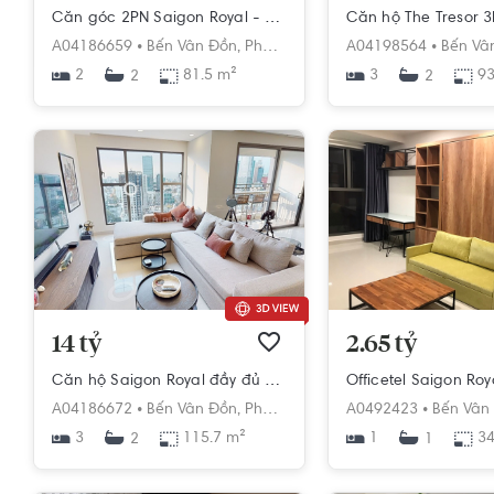
Căn góc 2PN Saigon Royal - View hồ bơi đẹp, đầy đủ nội thất
A04186659 •
Bến Vân Đồn,
Phường 12,
Quận 4,
A04198564 •
Hồ Chí Minh
Bến Vâ
2
81.5 m²
3
93
2
2
14 tỷ
2.65 tỷ
Căn hộ Saigon Royal đầy đủ nội thất diện tích 115.7m²
A04186672 •
Bến Vân Đồn,
Phường 12,
Quận 4,
A0492423 •
Hồ Chí Minh
Bến Vân
3
115.7 m²
1
34
2
1