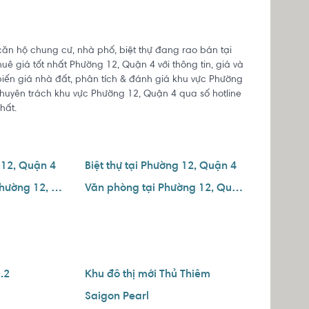
căn hộ chung cư, nhà phố, biệt thự đang rao bán tại
ê giá tốt nhất Phường 12, Quận 4 với thông tin, giá và
 biến giá nhà đất, phân tích & đánh giá khu vực Phường
chuyên trách khu vực Phường 12, Quận 4 qua số hotline
hất.
 12, Quận 4
Biệt thự tại Phường 12, Quận 4
Căn hộ dịch vụ tại Phường 12, Quận 4
Văn phòng tại Phường 12, Quận 4
.2
Khu đô thị mới Thủ Thiêm
Saigon Pearl