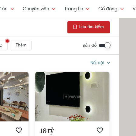
 án
Chuyên viên
Trang tin
Cổ đông
V
Lưu tìm kiếm
Thêm
Bản đồ
D
Nổi bật
18 tỷ