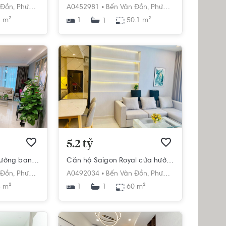
 Đồn,
Phường 12,
Quận 4,
A0452981 •
Hồ Chí Minh
Bến Vân Đồn,
Phường 12,
Quận 4,
Hồ
 m²
1
50.1 m²
1
5.2 tỷ
Căn hộ The Tresor hướng ban công tây bắc đầy đủ nội thất diện tích 93m²
Căn hộ Saigon Royal cửa hướng Đông Bắc, đầy đủ nội thất.
 Đồn,
Phường 12,
Quận 4,
A0492034 •
Hồ Chí Minh
Bến Vân Đồn,
Phường 12,
Quận 4,
Hồ
 m²
1
60 m²
1