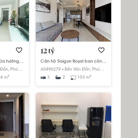
12 tỷ
Căn hộ The Tresor cửa hướng Đông Nam, bàn giao đầy đủ nội thất.
Căn hộ Saigon Royal ban công hướng Tây Bắc đón nắng sớm.
 Đồn,
Phường 12,
Quận 4,
A0496279 •
Hồ Chí Minh
Bến Vân Đồn,
Phường 12,
Quận 4,
Hồ
4 m²
3
103 m²
2