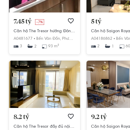
7.45 tỷ
5 tỷ
-7%
Căn hộ The Tresor hướng Đông Nam, diện tích 93m²
A0481677 •
Bến Vân Đồn,
Phường 12,
Quận 4,
A04186862 •
Hồ Chí Minh
Bến Vâ
3
93 m²
2
60
2
1
8.2 tỷ
9.2 tỷ
Căn hộ The Tresor đầy đủ nội thất diện tích 110m².