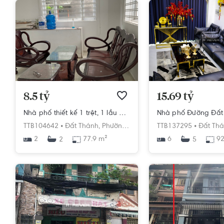
8.5 tỷ
15.69 tỷ
Nhà phố thiết kế 1 trệt, 1 lầu có 2 phòng ngủ, khu dân cư hiện hữu.
TTB104642 •
Đất Thánh,
Phường 6,
Tân Bình,
TTB137295 •
Hồ Chí Minh
Đất Thá
2
77.9 m²
6
92
2
5