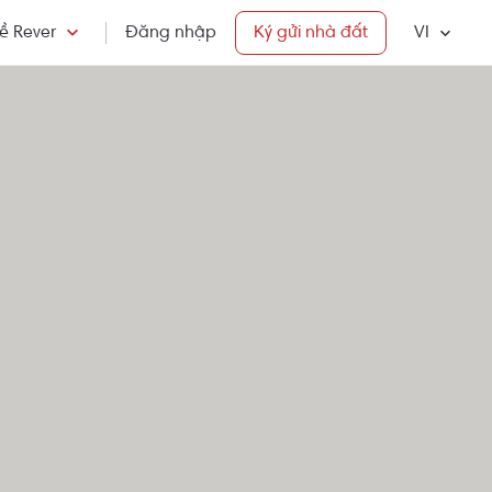
ề Rever
Đăng nhập
Ký gửi nhà đất
VI