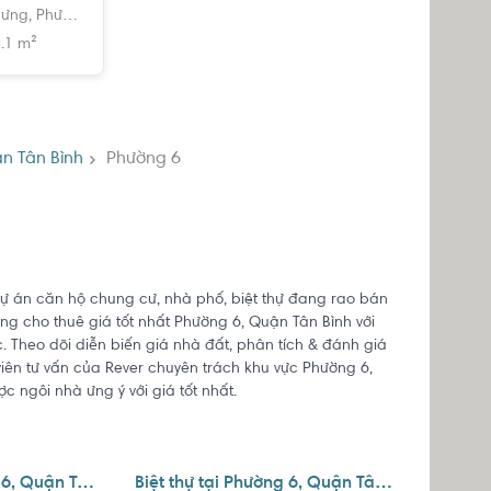
ưng,
Phường 6,
Tân Bình,
Hồ Chí Minh
.1 m²
n Tân Bình
Phường 6
 Dự án căn hộ chung cư, nhà phố, biệt thự đang rao bán
ng cho thuê giá tốt nhất Phường 6, Quận Tân Bình với
c. Theo dõi diễn biến giá nhà đất, phân tích & đánh giá
viên tư vấn của Rever chuyên trách khu vực Phường 6,
c ngôi nhà ưng ý với giá tốt nhất.
Nhà phố tại Phường 6, Quận Tân Bình
Biệt thự tại Phường 6, Quận Tân Bình