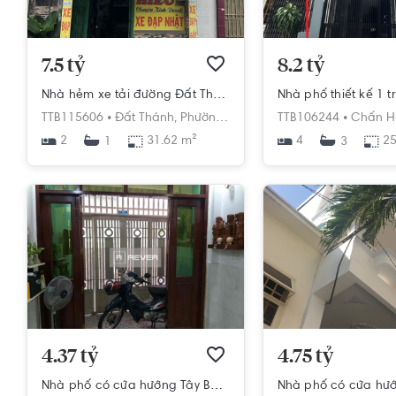
7.5 tỷ
8.2 tỷ
Nhà hẻm xe tải đường Đất Thánh diện tích đất 31.62m2 rộng thoáng.
TTB115606 •
Đất Thánh,
Phường 6,
Tân Bình,
TTB106244 •
Hồ Chí Minh
Chấn H
2
31.62 m²
4
25
1
3
4.37 tỷ
4.75 tỷ
Nhà phố có cửa hướng Tây Bắc diện tích đất 30m2, cửa hướng Tây Bắc.