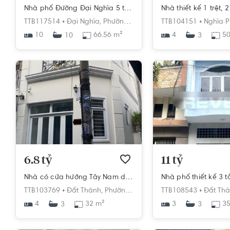
Nhà phố Đường Đại Nghĩa 5 tầng diện tích 66.56m² hướng tây bắc pháp lý sổ hồng
TTB117514 •
Đại Nghĩa,
Phường 6,
Tân Bình,
TTB104151 •
Hồ Chí Minh
Nghĩa P
10
66.56 m²
4
50
10
3
6.8 tỷ
11 tỷ
Nhà có cửa hướng Tây Nam diện tích 32m2 nở hậu.
TTB103769 •
Đất Thánh,
Phường 6,
Tân Bình,
TTB108543 •
Hồ Chí Minh
Đất Thá
4
32 m²
3
35
3
3