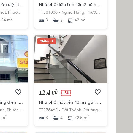
Nhà thiết kế 1 trệt, 2 lầu diện tích 50.24m2, khu dân cư sầm uất.
Nhà phố diện tích 43m2 nở hậu, kết cấu 1 trệt 1 lầu, khu dân cư hiện hữu.
hát,
Phường 6,
Tân Bình,
TTB81836 •
Hồ Chí Minh
Nghĩa Hưng,
Phường 6,
Tân Bình,
Hồ 
.24 m²
3
43 m²
2
GIẢM GIÁ
12.4 tỷ
-5%
Nhà phố thiết kế 3 tầng diện tích 35m2, khu dân cư hiện hữu.
Nhà phố mặt tiền 43 m2 gần chợ Tân Bình, hẻm xe tải.
nh,
Phường 6,
Tân Bình,
TTB76465 •
Hồ Chí Minh
Đất Thánh,
Phường 6,
Tân Bình,
Hồ Ch
 m²
3
42.5 m²
4