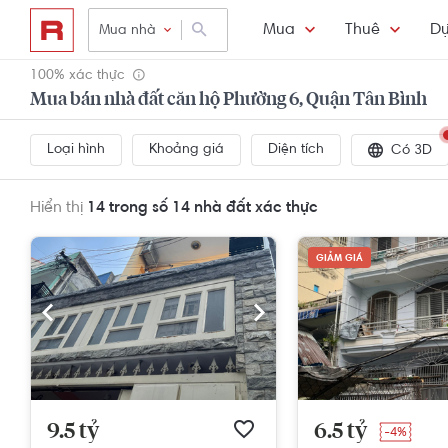
Mua
Thuê
Dự
Mua nhà
100% xác thực
Mua bán nhà đất căn hộ Phường 6, Quận Tân Bình
Loại hình
Khoảng giá
Diện tích
Có 3D
Hiển thị
14 trong số 14
nhà đất xác thực
GIẢM GIÁ
9.5 tỷ
6.5 tỷ
-4%