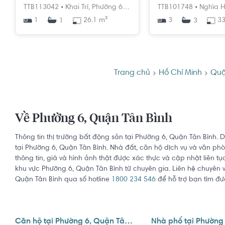
TTB113042 •
Khai Trí,
Phường 6,
Tân Bình,
Hồ Chí Minh
TTB101748 •
Nghĩa H
1
26.1 m²
3
33
1
3
Trang chủ
Hồ Chí Minh
Quậ
Về Phường 6, Quận Tân Bình
Thông tin thị trường bất động sản tại Phường 6, Quận Tân Bình.
tại Phường 6, Quận Tân Bình. Nhà đất, căn hộ dịch vụ và văn phò
thông tin, giá và hình ảnh thật được xác thực và cập nhật liên tụ
khu vực Phường 6, Quận Tân Bình từ chuyên gia. Liên hệ chuyên 
Quận Tân Bình qua số hotline
1800 234 546
để hỗ trợ bạn tìm đượ
Căn hộ tại Phường 6, Quận Tân Bình