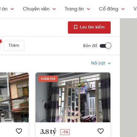
 án
Chuyên viên
Trang tin
Cổ đông
V
Lưu tìm kiếm
Thêm
Bản đồ
Nổi bật
GIẢM GIÁ
3.8 tỷ
-5%