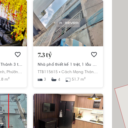
7.3 tỷ
Nhà phố Đường Đất Thánh 3 tầng diện tích 92.8m² pháp lý sổ hồng.
Nhà phố thiết kế 1 trệt, 1 lầu đúc chắc chắn, khu vực đầy đủ các tiện ích.
nh,
Phường 6,
Tân Bình,
TTB115615 •
Hồ Chí Minh
Cách Mạng Tháng 8,
Phường 6,
Tân
.8 m²
3
51.7 m²
4