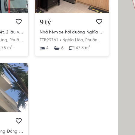
9 tỷ
Nhà phố thiết kế 1 trệt, 2 lầu và sân thượng, khu vực đầy đủ các tiện ích.
Nhà hẻm xe hơi đường Nghĩa Hòa diện tích 47.8m2, có sổ hồng riêng.
ưng,
Phường 6,
Tân Bình,
TTB99761 •
Hồ Chí Minh
Nghĩa Hòa,
Phường 6,
Tân Bình,
Hồ Ch
.75 m²
4
47.8 m²
6
Nhà phố có cửa hướng Đông Bắc mát mẻ, thiết kế 1 trệt và 2 lầu.