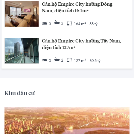
Căn hộ Empire City hướng Đông
Nam, diện tích 164m²
3
3
164 m²
55 tỷ
Căn hộ Empire City hướng Tây Nam,
diện tích 127m²
2
3
127 m²
30.5 tỷ
Khu dân cư