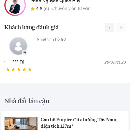
Phan Nguyễn Quốc Huy
Chuyên viên tư vấn
4.8
(6)
Khách hàng đánh giá
Nhân viên Quốc Huy rất nhiệt tình và tư vấn sản
phẩm trung thực hợp với quy tài chính của
khách hàng
*** Tâm
07/11/2023
Nhà đất lân cận
Căn hộ Empire City hướng Tây Nam,
diện tích 127m²