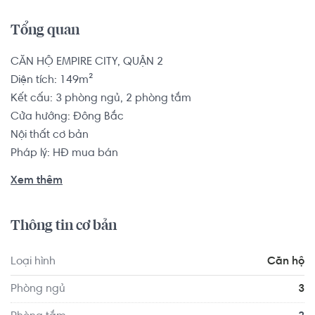
Tổng quan
CĂN HỘ EMPIRE CITY, QUẬN 2

Diện tích: 149m²

Kết cấu: 3 phòng ngủ, 2 phòng tắm

Cửa hướng: Đông Bắc

Nội thất cơ bản

Pháp lý: HĐ mua bán

Xem thêm
Căn hộ có vị trí cách Anh ngữ Việt Mỹ Quận 4 1.0 km, 
cách Trường Tiểu học Nguyễn Thái Bình 1.0 km... Tọa lạc 
Thông tin cơ bản
tại vị trí thuận tiện di chuyển với đầy đủ các tiện ích về y tế, 
giáo dục và giải trí xung quanh như: Trạm Y Tế Phường 18 
Loại hình
Căn hộ
Quận 4, Nha Khoa Khánh An...
Phòng ngủ
3