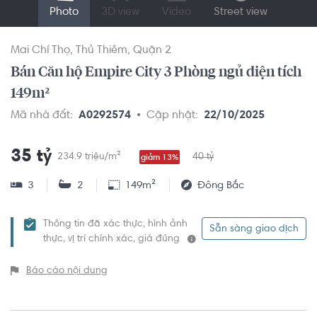
Photo
3D view
Video
Street view
Mai Chí Thọ
Thủ Thiêm
Quận 2
Bán Căn hộ Empire City 3 Phòng ngủ diện tích
149m²
Mã nhà đất:
A0292574
Cập nhật:
22/10/2025
35 tỷ
234.9 triệu/m²
40 tỷ
giảm 13%
3
2
149m²
Đông Bắc
Thông tin đã xác thực, hình ảnh
Sẵn sàng giao dịch
thực, vị trí chính xác, giá đúng
Báo cáo nội dung