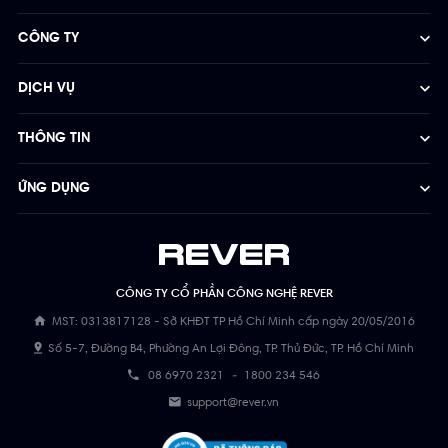
CÔNG TY
DỊCH VỤ
THÔNG TIN
ỨNG DỤNG
CÔNG TY CỔ PHẦN CÔNG NGHỆ REVER
MST: 0313817128 - Sở KHĐT TP Hồ Chí Minh cấp ngày 20/05/2016
Số 5-7, Đường B4, Phường An Lợi Đông, TP. Thủ Đức, TP. Hồ Chí Minh
08 6970 2321
-
1800 234 546
support@rever.vn