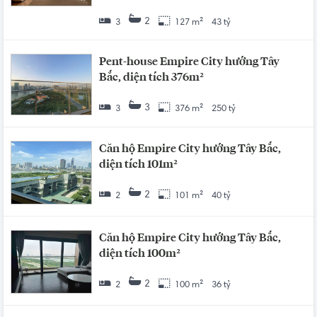
2
3
127 m²
43 tỷ
Pent-house Empire City hướng Tây
Bắc, diện tích 376m²
3
3
376 m²
250 tỷ
Căn hộ Empire City hướng Tây Bắc,
diện tích 101m²
2
2
101 m²
40 tỷ
Căn hộ Empire City hướng Tây Bắc,
diện tích 100m²
2
2
100 m²
36 tỷ