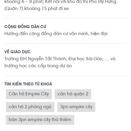
khoảng 6 – 8 phút; Kết nối với khu đô thị Phú Mỹ Hưng
(Quận 7) khoảng 15 phút đi xe
CỘNG ĐỒNG DÂN CƯ
Hướng đến cộng đồng dân cư văn minh, hiện đại
VỀ GIÁO DỤC
Trường ĐH Nguyễn Tất Thành; Đại học Sài Gòn; .... và
trường học các cấp trong dự án
TÌM KIẾM THEO TỪ KHOÁ
Căn hộ Empire City
căn hộ quận 2
căn hộ 2 phòng ngủ
3pn empire city
bán 3pn empire city thủ thiêm