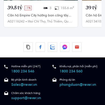
39.5 tỷ
39 tỷ
-1%
3
155.6 m²
Căn hộ Empire City hướng ban công tây
Căn hộ Empir
nam nội thất cơ bản diện tích 155.6m²
tích 158m²
A02116242
•
Mai Chí Thọ,
Thủ Thiêm,
Quận
A02134102
2
2
Hotline miễn phí (24/7)
Khiếu nại, phản hồi (miễn phí)
1800 234 546
1800 234 560
Bộ phận kinh doanh
Phòng dự án
Sales@rever.vn
phongduan@rever.vn
Chăm sóc khách hàng
support@rever.vn