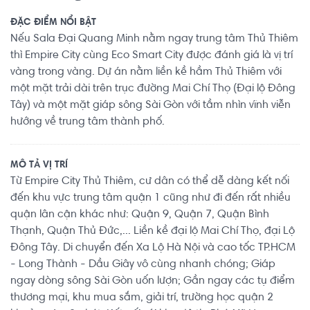
ĐẶC ĐIỂM NỔI BẬT
Nếu Sala Đại Quang Minh nằm ngay trung tâm Thủ Thiêm
thì Empire City cùng Eco Smart City được đánh giá là vị trí
vàng trong vàng. Dự án nằm liền kề hầm Thủ Thiêm với
một mặt trải dài trên trục đường Mai Chí Thọ (Đại lộ Đông
Tây) và một mặt giáp sông Sài Gòn với tầm nhìn vĩnh viễn
hướng về trung tâm thành phố.
MÔ TẢ VỊ TRÍ
Từ Empire City Thủ Thiêm, cư dân có thể dễ dàng kết nối
đến khu vực trung tâm quận 1 cũng như đi đến rất nhiều
quận lân cận khác như: Quận 9, Quận 7, Quận Bình
Thạnh, Quận Thủ Đức,... Liền kề đại lộ Mai Chí Thọ, đại Lộ
Đông Tây. Di chuyển đến Xa Lộ Hà Nội và cao tốc TP.HCM
- Long Thành - Dầu Giây vô cùng nhanh chóng; Giáp
ngay dòng sông Sài Gòn uốn lượn; Gần ngay các tụ điểm
thương mại, khu mua sắm, giải trí, trường học quận 2