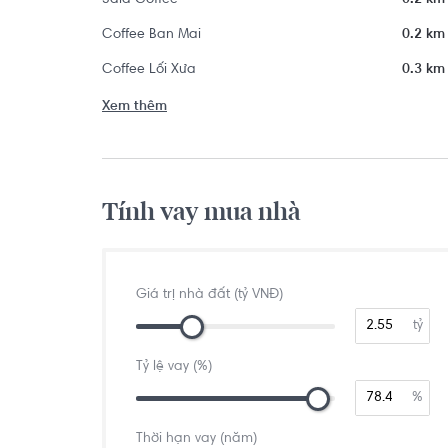
Sala Coffee
0.2 km
Coffee Ban Mai
0.2 km
Coffee Lối Xưa
0.3 km
Xem thêm
Tính vay mua nhà
Giá trị nhà đất (tỷ VNĐ)
tỷ
Tỷ lệ vay (%)
%
Thời hạn vay (năm)