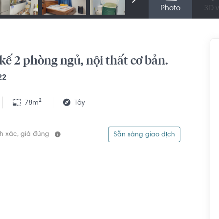
Photo
3D v
kế 2 phòng ngủ, nội thất cơ bản.
22
78m²
Tây
ính xác, giá đúng
Sẵn sàng giao dịch