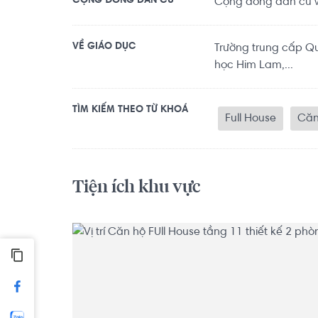
CỘNG ĐỒNG DÂN CƯ
Cộng đồng dân cư vă
VỀ GIÁO DỤC
Trường trung cấp Qu
học Him Lam,...
TÌM KIẾM THEO TỪ KHOÁ
Full House
Căn 
Tiện ích khu vực