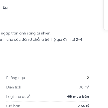
TÂN

ngập tràn ánh sáng tự nhiên.

h cho các đôi vợ chồng trẻ, hộ gia đình từ 2-4 
n tâm lập nghiệp nơi thành phố đông đúc này.

etro Bình Phú, Coopmart...,ngân hàng: 
, nhiều trường học, bệnh viện Triều An, trường 
Phòng ngủ
2
Diện tích
78 m²
Loại chủ quyền
HĐ mua bán
Giá bán
2.55 tỷ