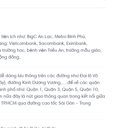
tiện ích như: BigC An Lạc, Metro Bình Phú,
àng: Vietcombank, Sacombank, Eximbank,
rường học, bệnh viện Triều An, trường mẫu giáo,
ộng đồng..
dễ dàng lưu thông trên các đường như Đại lộ Võ
Tây), đường Kinh Dương Vương,….để về các quận
ành phố như: Quận 1, Quận 3, Quận 5, Quận 10,
nữa đây là nút giao thông quan trọng kết nối giữa
à TP.HCM qua đường cao tốc Sài Gòn – Trung