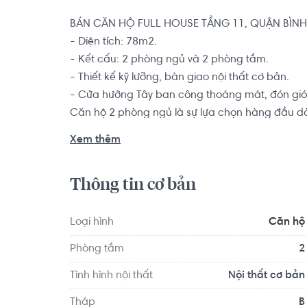
BÁN CĂN HỘ FULL HOUSE TẦNG 11, QUẬN BÌNH 
- Diện tích: 78m2.

- Kết cấu: 2 phòng ngủ và 2 phòng tắm.

- Thiết kế kỹ lưỡng, bàn giao nội thất cơ bản.

- Cửa hướng Tây ban công thoáng mát, đón gió 
Căn hộ 2 phòng ngủ là sự lựa chọn hàng đầu dàn
thành viên muốn tìm kiếm một chốn an cư để yê
Xem thêm
Chung cư gần nhiều tiện ích như: BigC An Lạc, M
Thông tin cơ bản
Vietcombank, Sacombank, Eximbank, Techcombank
mẫu giáo, chợ, khu sinh hoạt cộng đồng..
Loại hình
Căn hộ
Phòng tắm
2
Tình hình nội thất
Nội thất cơ bản
Tháp
B