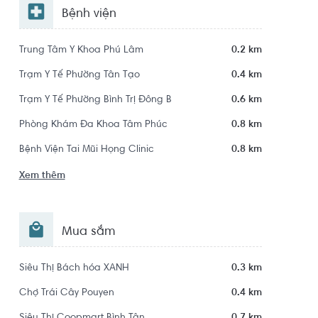
Bệnh viện
Trung Tâm Y Khoa Phú Lâm
0.2 km
Trạm Y Tế Phường Tân Tạo
0.4 km
Trạm Y Tế Phường Bình Trị Đông B
0.6 km
Phòng Khám Đa Khoa Tâm Phúc
0.8 km
Bệnh Viện Tai Mũi Họng Clinic
0.8 km
Xem thêm
Mua sắm
Siêu Thị Bách hóa XANH
0.3 km
Chợ Trái Cây Pouyen
0.4 km