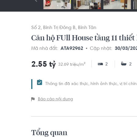
Số 2
Bình Trị Đông B
Bình Tân
Căn hộ FUll House tầng 11 thiết 
Mã nhà đất:
ATA92962
Cập nhật:
30/03/20
2.55 tỷ
2
2
32.69 triệu/m²
Thông tin đã xác thực, hình ảnh thực, vị trí ch
Báo cáo nội dung
Tổng quan