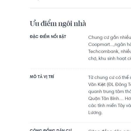
Ưu điểm ngôi nhà
ĐẶC ĐIỂM NỔI BẬT
Chung cư gần nhiều 
Coopmart...,ngân h
Techcombank, nhiều t
chợ, khu sinh hoạt c
MÔ TẢ VỊ TRÍ
Từ chung cư có thể 
Văn Kiệt (ĐL Đông 
quanh trung tâm th
Quận Tân Bình… Hơn 
các tỉnh miền Tây v
Lương.