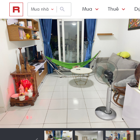
Mua
Thuê
Dự
Mua nhà