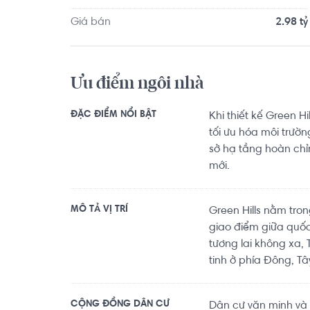
Giá bán
2.98 tỷ
Ưu điểm ngôi nhà
ĐẶC ĐIỂM NỔI BẬT
Khi thiết kế Green H
tối ưu hóa môi trườ
sở hạ tầng hoàn chỉn
mới.
MÔ TẢ VỊ TRÍ
Green Hills nằm tro
giao điểm giữa quốc
tương lai không xa,
tinh ở phía Đông, T
CỘNG ĐỒNG DÂN CƯ
Dân cư văn minh và 