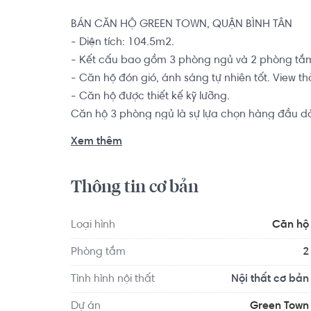
BÁN CĂN HỘ GREEN TOWN, QUẬN BÌNH TÂN

- Diện tích: 104.5m2.

- Kết cấu bao gồm 3 phòng ngủ và 2 phòng tắm
- Căn hộ đón gió, ánh sáng tự nhiên tốt. View th
- Căn hộ được thiết kế kỹ lưỡng.

Căn hộ 3 phòng ngủ là sự lựa chọn hàng đầu dàn
đình từ 3-6 thành viên muốn tìm kiếm một chốn 
Xem thêm
đúc này.

Thông tin cơ bản
Căn hộ Green Town nằm trong tổng thể khu đô th
quy hoạch chung sẽ trở thành một thành phố thu n
quan trọng như: công viên rộng hơn 3.3ha, trạm 
Loại hình
Căn hộ
bệnh viện Đa Khoa, khu biệt thự cao cấp và hơn
Phòng tắm
2
và được ví như Phú Mỹ Hưng thứ 2 tại phía tây T
Tình hình nội thất
Nội thất cơ bản
Dự án
Green Town