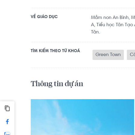
VỀ GIÁO DỤC
Mầm non An Bình, Mầ
A, Tiểu học Tân Tạo
Tân.
TÌM KIẾM THEO TỪ KHOÁ
Green Town
Că
Thông tin dự án