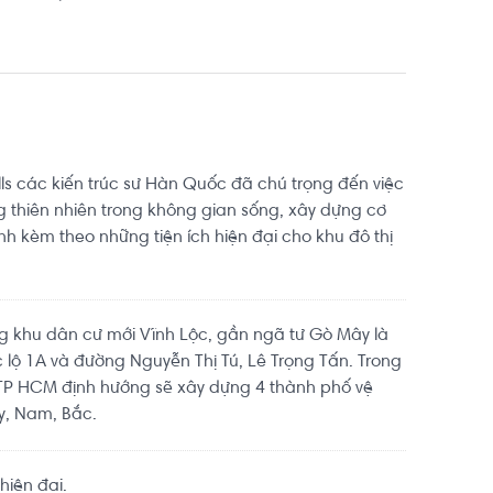
ills các kiến trúc sư Hàn Quốc đã chú trọng đến việc
ng thiên nhiên trong không gian sống, xây dựng cơ
h kèm theo những tiện ích hiện đại cho khu đô thị
ng khu dân cư mới Vĩnh Lộc, gần ngã tư Gò Mây là
 lộ 1A và đường Nguyễn Thị Tú, Lê Trọng Tấn. Trong
 TP HCM định hướng sẽ xây dựng 4 thành phố vệ
ây, Nam, Bắc.
hiện đại.