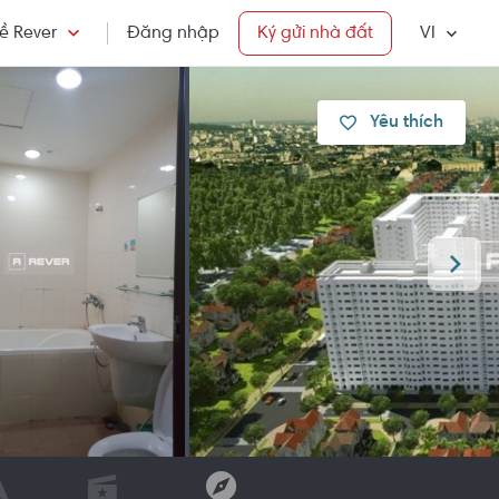
ề Rever
Đăng nhập
Ký gửi nhà đất
VI
Yêu thích