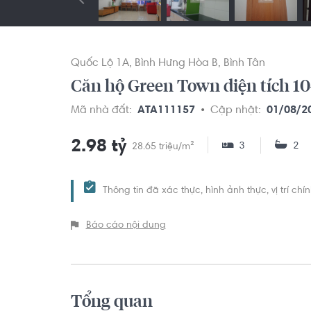
Quốc Lộ 1A
Bình Hưng Hòa B
Bình Tân
Căn hộ Green Town diện tích 1
Mã nhà đất:
ATA111157
Cập nhật:
01/08/2
2.98 tỷ
3
2
28.65 triệu/m²
Thông tin đã xác thực, hình ảnh thực, vị trí ch
Báo cáo nội dung
Tổng quan