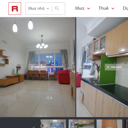
Mua
Thuê
Dự
Mua nhà