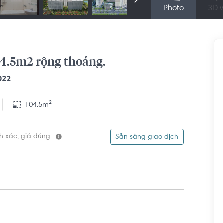
Photo
3D v
04.5m2 rộng thoáng.
022
104.5m²
ính xác, giá đúng
Sẵn sàng giao dịch