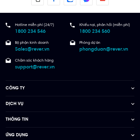
Hotline miễn phí (24/7)
Khiếu nại, phản hồi (miễn phí)
1800 234 546
1800 234 560
Bộ phận kinh doanh
Phòng dự án
Sales@rever.vn
phongduan@rever.vn
Chăm sóc khách hàng
support@rever.vn
CÔNG TY
DỊCH VỤ
THÔNG TIN
ỨNG DỤNG