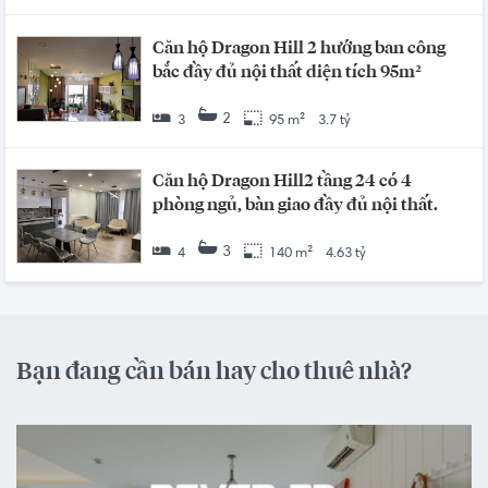
Căn hộ Dragon Hill 2 hướng ban công
bắc đầy đủ nội thất diện tích 95m²
2
3
95 m²
3.7 tỷ
Căn hộ Dragon Hill2 tầng 24 có 4
phòng ngủ, bàn giao đầy đủ nội thất.
3
4
140 m²
4.63 tỷ
Bạn đang cần bán hay cho thuê nhà?