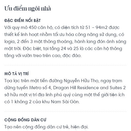
Ưu điểm ngôi nhà
ĐẶC ĐIỂM NỔI BẬT
Với quy mô 450 căn hộ, có diện tích từ 51 – 94m2 được
thiết kế linh hoạt nhằm tối ưu hóa công năng sử dụng, có
logia, 2 đến 3 mặt thông thoáng, hành lang đón ánh sáng
mặt trời. Đặc biệt, tại tầng 24 và 25 là các căn hộ thông
tầng với vườn treo trên cao, độc đáo.
MÔ TẢ VỊ TRÍ
Tọa lạc trên mặt tiền đường Nguyễn Hữu Thọ, ngay trạm
dừng tuyến Metro số 4, Dragon Hill Residence and Suites 2
sở hữu một vị trí địa linh phú quý cùng một thế giới tiện ích
có 1 không 2 của khu Nam Sài Gòn.
CỘNG ĐỒNG DÂN CƯ
Tạo nên cộng đồng dân cư trẻ, hiện đại.