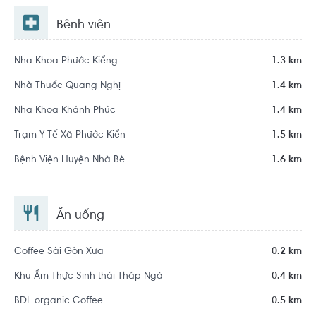
Bệnh viện
Nha Khoa Phước Kiểng
1.3 km
Nhà Thuốc Quang Nghị
1.4 km
Nha Khoa Khánh Phúc
1.4 km
Trạm Y Tế Xã Phước Kiển
1.5 km
Bệnh Viện Huyện Nhà Bè
1.6 km
Ăn uống
Coffee Sài Gòn Xưa
0.2 km
Khu Ẩm Thực Sinh thái Tháp Ngà
0.4 km
BDL organic Coffee
0.5 km