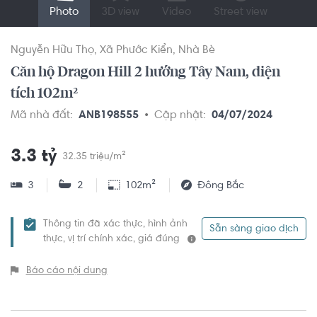
Photo
3D view
Video
Street view
Nguyễn Hữu Thọ
Xã Phước Kiển
Nhà Bè
Căn hộ Dragon Hill 2 hướng Tây Nam, diện
tích 102m²
Mã nhà đất:
ANB198555
Cập nhật:
04/07/2024
3.3 tỷ
32.35 triệu/m²
3
2
102m²
Đông Bắc
Thông tin đã xác thực, hình ảnh
Sẵn sàng giao dịch
thực, vị trí chính xác, giá đúng
Báo cáo nội dung