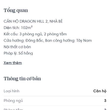
Tổng quan
CĂN HỘ DRAGON HILL 2, NHÀ BÈ

Diện tích: 102m²

Kết cấu: 3 phòng ngủ, 2 phòng tắm

Cửa hướng: Đông Bắc, Ban công hướng: Tây Nam

Nội thất cơ bản

Pháp lý: Sổ hồng

Xem thêm
Căn hộ có vị trí cách Trường Mầm non Sao Việt 0.8 km, 
cách Trường Mầm non Quốc Tế Alliance 6 School 1.6 km... 
Thông tin cơ bản
Tọa lạc tại vị trí thuận tiện di chuyển với đầy đủ các tiện 
ích về y tế, giáo dục và giải trí xung quanh như: Bệnh Viện 
Loại hình
Căn hộ
Huyện Nhà Bè, Trạm Y Tế Xã Phước Kiển...
Phòng ngủ
3