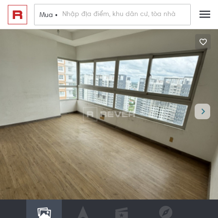
Mua •