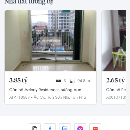
Nhà đất tương tự
3.85 tỷ
2.65 tỷ
3
94.8 m²
Căn hộ Melody Residences hướng ban
Căn hộ Peri
công đông nội thất cơ bản diện tích
tây đầy đủ n
ATP118587
•
Âu Cơ,
Tân Sơn Nhì,
Tân Phú
A08107135
94.8m².
Quận 8