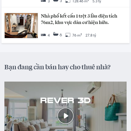
3
3
128.46 m²
5.3 tỷ
Nhà phố kết cấu 1 trệt 3 lầu diện tích
76m2, khu vực dân cư hiện hữu.
6
4
76 m²
27.8 tỷ
Bạn đang cần bán hay cho thuê nhà?