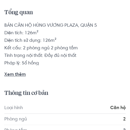
Tổng quan
BÁN CĂN HỘ HÙNG VƯƠNG PLAZA, QUẬN 5

Diện tích: 126m²

Diện tích sử dụng: 126m²

Kết cấu: 2 phòng ngủ 2 phòng tắm

Tình trạng nội thất: Đầy đủ nội thất

Pháp lý: Sổ hồng

Xem thêm
Hùng Vương Plaza tọa lạc tại 126 Hùng Vương, phường 
12, Quận 5, Tp.HCM với 4 mặt tiền đường lớn ngay trung 
Thông tin cơ bản
tâm Quận 5: Lý Thường Kiệt, Nguyễn Chí Thanh, Nguyễn 
Kim, Phạm Hữu Chí.

Loại hình
Căn hộ
Căn hộ có vị trí cách Trường Đại học Sài Gòn khoảng 
Phòng ngủ
2
2.2km, cách Trường Mầm non Tư Thục Montessori khoảng 