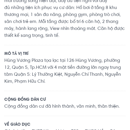
môi trường sống hiện đại, đầy đủ tiện nghi với đầy
đủ những tiện ích phục vụ cư dân: Hồ bơi ở tầng 8 khu
thương mại, 1 sân đa năng, phòng gym, phòng trò chơi,
sân chơi trẻ em. Mỗi tầng được bố trí 6 căn hộ, 2 thang
máy, hành lang rộng, View nhìn thoáng mát. Căn hộ được
thiết kế sang trọng, tinh tế.
MÔ TẢ VỊ TRÍ
Hùng Vương Plaza tọa lạc tại 126 Hùng Vương, phường
12, Quận 5, Tp.HCM với 4 mặt tiền đường lớn ngay trung
tâm Quận 5: Lý Thường Kiệt, Nguyễn Chí Thanh, Nguyễn
Kim, Phạm Hữu Chí.
CỘNG ĐỒNG DÂN CƯ
Cộng đồng dân cư đã hình thành, văn minh, thân thiện.
VỀ GIÁO DỤC