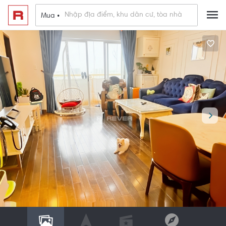
Mua •