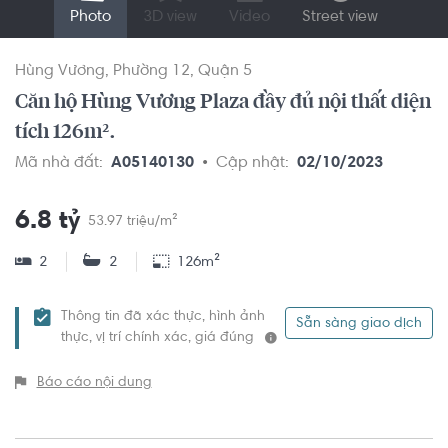
Photo
3D view
Video
Street view
Hùng Vương
Phường 12
Quận 5
Căn hộ Hùng Vương Plaza đầy đủ nội thất diện
tích 126m².
Mã nhà đất:
A05140130
Cập nhật:
02/10/2023
6.8 tỷ
53.97 triệu/m²
2
2
126m²
Thông tin đã xác thực, hình ảnh
Sẵn sàng giao dịch
thực, vị trí chính xác, giá đúng
Báo cáo nội dung