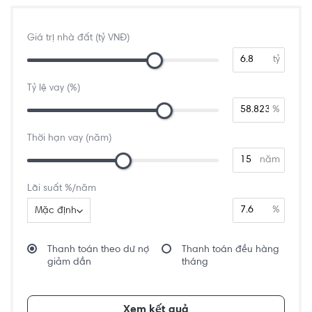
Giá trị nhà đất (tỷ VNĐ)
tỷ
Tỷ lệ vay (%)
%
Thời hạn vay (năm)
năm
Lãi suất %/năm
%
Mặc định
Thanh toán theo dư nợ
Thanh toán đều hàng
giảm dần
tháng
Xem kết quả