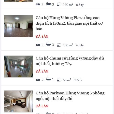
3
3
130 m²
6.5 tỷ
Căn hộ Hùng Vương Plaza tầng cao
diện tích 130m2, bàn giao nội thất cơ
bản.
ĐÃ BÁN
3
3
130 m²
6.8 tỷ
Căn hộ chung cư Hùng Vương đầy đủ
nội thất, hướng Tây.
ĐÃ BÁN
1
2
55 m²
2.5 tỷ
Căn hộ Parkson Hùng Vương 3 phòng
ngủ, nội thất đầy đủ
ĐÃ BÁN