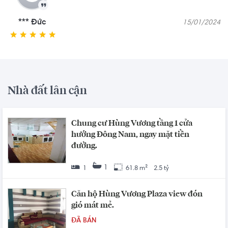
*** Đức
15/01/2024
Nhà đất lân cận
Chung cư Hùng Vương tầng 1 cửa
hướng Đông Nam, ngay mặt tiền
đường.
1
1
61.8 m²
2.5 tỷ
Căn hộ Hùng Vương Plaza view đón
gió mát mẻ.
ĐÃ BÁN