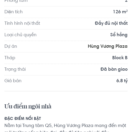
Phòng tắm
2
9.6km. Di chuyển tới Trung tâm thể dục thể thao quận 2 
khoảng 9.7km, Advance Fitness & Gym Tôn Dật Tiên 
Diện tích
126 m²
khoảng 6.9km. Tọa lạc tại vị trí thuận tiện di chuyển với 
Tình hình nội thất
Đầy đủ nội thất
đầy đủ các tiện ích về y tế, giáo dục và giải trí.
Loại chủ quyền
Sổ hồng
Dự án
Hùng Vương Plaza
Tháp
Block B
Trạng thái
Đã bàn giao
Giá bán
6.8 tỷ
Ưu điểm ngôi nhà
ĐẶC ĐIỂM NỔI BẬT
Nằm tại Trung tâm Q5, Hùng Vương Plaza mang đến một