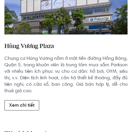
Hùng Vương Plaza
Chung cư Hùng Vương nằm ở mặt tiền đường Hồng Bàng, 
Quận 5, trong khuôn viên là trung tâm mua sắm Parkson 
với nhiều tiện ích phục vụ cho cư dân: hồ bơi, GYM, siêu 
thị, v.v. Diện tích linh hoạt, căn hộ thiết kế thoáng, đầy đủ 
tiện nghi, có cửa sổ, ban công. Giá bán hợp lý, dễ cho 
thuê giá cao.
Xem chi tiết