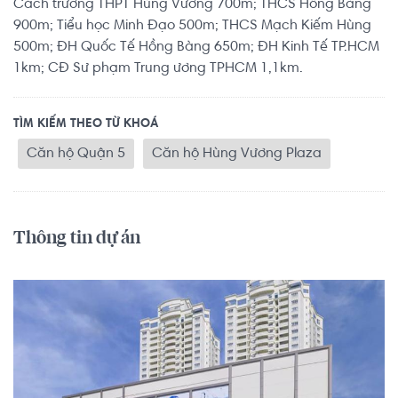
Cách trường THPT Hùng Vương 700m; THCS Hồng Bàng
900m; Tiểu học Minh Đạo 500m; THCS Mạch Kiếm Hùng
500m; ĐH Quốc Tế Hồng Bàng 650m; ĐH Kinh Tế TP.HCM
1km; CĐ Sư phạm Trung ương TPHCM 1,1km.
TÌM KIẾM THEO TỪ KHOÁ
Căn hộ Quận 5
Căn hộ Hùng Vương Plaza
Thông tin dự án