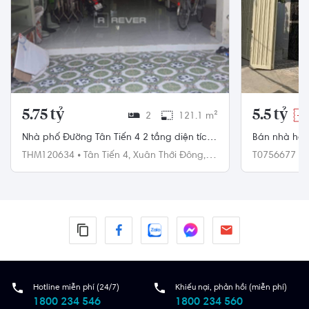
5.75 tỷ
5.5 tỷ
2
121.1 m²
-2
Nhà phố Đường Tân Tiến 4 2 tầng diện tích
Bán nhà hẻm
121.1m² hướng đông bắc pháp lý sổ hồng.
Quận 7, nội 
THM120634
•
Tân Tiến 4,
Xuân Thới Đông,
T0756677
•
Hóc Môn
7
Hotline miễn phí (24/7)
Khiếu nại, phản hồi (miễn phí)
1800 234 546
1800 234 560