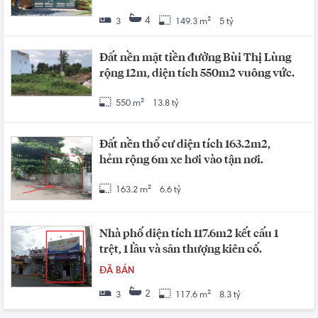
4
3
149.3 m²
5 tỷ
Đất nền mặt tiền đường Bùi Thị Lùng
rộng 12m, diện tích 550m2 vuông vức.
550 m²
13.8 tỷ
Đất nền thổ cư diện tích 163.2m2,
hẻm rộng 6m xe hơi vào tận nơi.
163.2 m²
6.6 tỷ
Nhà phố diện tích 117.6m2 kết cấu 1
trệt, 1 lầu và sân thượng kiên cố.
ĐÃ BÁN
2
3
117.6 m²
8.3 tỷ