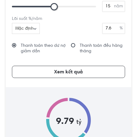
năm
Lãi suất %/năm
%
Mặc định
Thanh toán theo dư nợ
Thanh toán đều hàng
giảm dần
tháng
Xem kết quả
9.79
tỷ