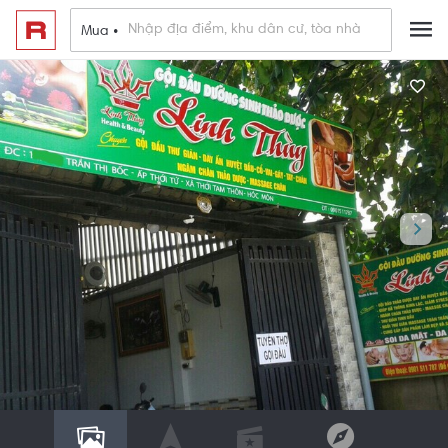
Mua •