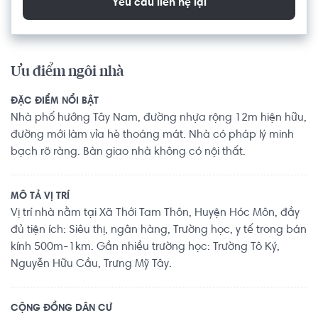
Yêu cầu liên hệ lại
Ưu điểm ngôi nhà
ĐẶC ĐIỂM NỔI BẬT
Nhà phố hướng Tây Nam, đường nhựa rộng 12m hiện hữu,
đường mới làm vỉa hè thoáng mát. Nhà có pháp lý minh
bạch rõ ràng. Bàn giao nhà không có nội thất.
MÔ TẢ VỊ TRÍ
Vị trí nhà nằm tại Xã Thới Tam Thôn, Huyện Hóc Môn, đầy
đủ tiện ích: Siêu thị, ngân hàng, Trường học, y tế trong bán
kính 500m-1km. Gần nhiều trường học: Trường Tô Ký,
Nguyễn Hữu Cầu, Trưng Mỹ Tây.
CỘNG ĐỒNG DÂN CƯ