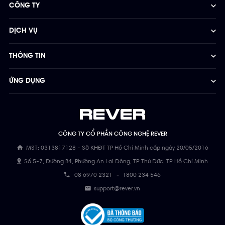
CÔNG TY
DỊCH VỤ
THÔNG TIN
ỨNG DỤNG
CÔNG TY CỔ PHẦN CÔNG NGHỆ REVER
MST: 0313817128 - Sở KHĐT TP Hồ Chí Minh cấp ngày 20/05/2016
Số 5-7, Đường B4, Phường An Lợi Đông, TP. Thủ Đức, TP. Hồ Chí Minh
08 6970 2321
-
1800 234 546
support@rever.vn