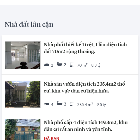
Nhà đất lân cận
Nhà phố thiết kế 1 trệt, 1 lầu diện tích
đất 70m2 rộng thoáng.
2
2
70 m²
8.3 tỷ
Nhà sân vườn diện tích 235,4m2 thổ
cư, khu vực dân cư hiện hữu.
3
4
235.4 m²
9.5 tỷ
Nhà phố cấp 4 diện tích 149.3m2, khu
dân cư rất an ninh và yên tĩnh.
ĐÃ BÁN