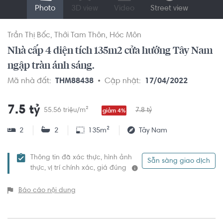
Photo
3D view
Video
Street view
Trần Thị Bốc
Thới Tam Thôn
Hóc Môn
Nhà cấp 4 diện tích 135m2 cửa hướng Tây Nam
ngập tràn ánh sáng.
Mã nhà đất:
THM88438
Cập nhật:
17/04/2022
7.5 tỷ
55.56 triệu/m²
7.8 tỷ
giảm 4%
2
2
135m²
Tây Nam
Thông tin đã xác thực, hình ảnh
Sẵn sàng giao dịch
thực, vị trí chính xác, giá đúng
Báo cáo nội dung