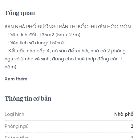
Tổng quan
BÁN NHÀ PHỐ ĐƯỜNG TRẦN THỊ BỐC, HUYỆN HÓC MÔN

- Diện tích đất: 135m2 (5m x 27m).

- DIện tích sử dụng: 150m2.

- Kết cấu nhà cấp 4, có sân để xe hơi, nhà có 2 phòng 
ngủ và 2 nhà vệ sinh, đang cho thuê (hợp đồng còn 1 
năm)

- Nhà phố hướng Tây Nam, đường nhựa rộng 12m hiện 
Xem thêm
hữu, đường mới làm vỉa hè thoáng mát.

Nhà có pháp lý minh bạch rõ ràng. Bàn giao nhà không 
Thông tin cơ bản
có nội thất.

Loại hình
Nhà phố
Vị trí nhà nằm tại Xã Thới Tam Thôn, Huyện Hóc Môn, đầy 
đủ tiện ích: Siêu thị, ngân hàng, Trường học, y tế trong bán 
Phòng ngủ
2
kính 500m-1km. Gần nhiều trường học: Trường Tô Ký, 