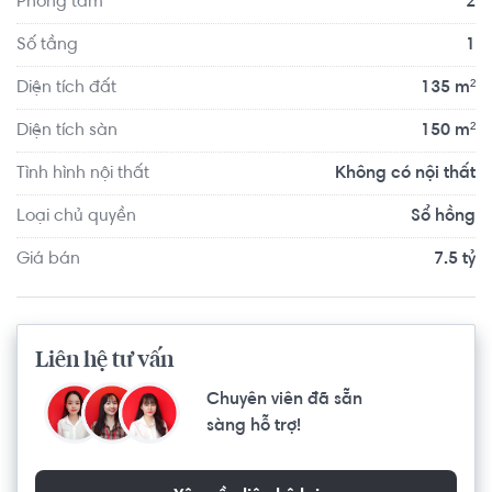
Phòng tắm
2
Nguyễn Hữu Cầu, Trưng Mỹ Tây.
Số tầng
1
Diện tích đất
135 m²
Diện tích sàn
150 m²
Tình hình nội thất
Không có nội thất
Loại chủ quyền
Sổ hồng
Giá bán
7.5 tỷ
Liên hệ tư vấn
Chuyên viên đã sẵn
sàng hỗ trợ!