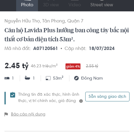
Photo
3D view
Video
Street view
Nguyễn Hữu Thọ
Tân Phong
Quận 7
Căn hộ Lavida Plus hướng ban công tây bắc nội
thất cơ bản diện tích 53m².
Mã nhà đất:
A07120561
Cập nhật:
18/07/2024
2.45 tỷ
46.23 triệu/m²
2.55 tỷ
giảm 4%
1
1
53m²
Đông Nam
Thông tin đã xác thực, hình ảnh
Sẵn sàng giao dịch
thực, vị trí chính xác, giá đúng
Báo cáo nội dung