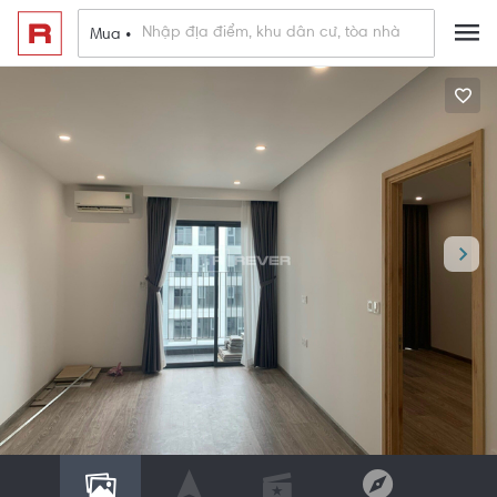
Mua •