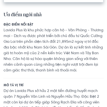
Ưu điểm ngôi nhà
ĐẶC ĐIỂM NỔI BẬT
Lavida Plus là khu phức hợp căn hộ - Văn Phòng - Thương
mại - Dịch vụ được phát triển bởi chủ đầu tư Quốc Cường
Gia Lai trên phần diện tích đất 21,895m2 ngay vị trí đắc
địa bậc nhất khu Nam Sài Gòn. Dự án là sự kết tinh những
giá trị hoàn mỹ của 2 nền kiến trúc Việt Nam và Tây Ban
Nha. Căn hộ là sự hòa quyện không gian sống với thiên
nhiên cảnh quan cùng những tiện nghi vượt trội đem lại
cảm giác thư thái, thanh bình và thoải mái.
MÔ TẢ VỊ TRÍ
Dự án Lavida Plus sở hữu 2 mặt tiền đường huyết mạch
quận 7 Nguyễn Văn Linh và Nguyễn Hữu Thọ. Đặc Biệt 2
mặt còn lại dự án tiếp giáp Sông Rạch Đĩa với công viên