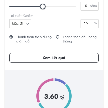
năm
Lãi suất %/năm
%
Mặc định
Thanh toán theo dư nợ
Thanh toán đều hàng
giảm dần
tháng
Xem kết quả
3.60
tỷ