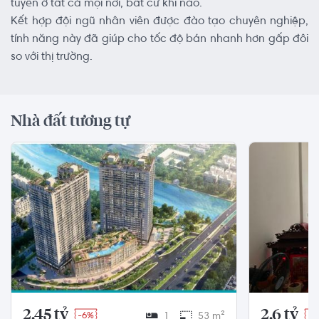
tuyến ở tất cả mọi nơi, bất cứ khi nào.
Kết hợp đội ngũ nhân viên được đào tạo chuyên nghiệp,
tính năng này đã giúp cho tốc độ bán nhanh hơn gấp đôi
so với thị trường.
Nhà đất tương tự
2.45 tỷ
2.6 tỷ
-6%
1
53 m²
-4