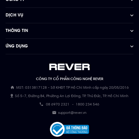
DỊCH VỤ
THÔNG TIN
ỨNG DỤNG
CÔNG TY CỔ PHẦN CÔNG NGHỆ REVER
MST: 0313817128 - Sở KHĐT TP Hồ Chí Minh cấp ngày 20/05/2016
Số 5-7, Đường B4, Phường An Lợi Đông, TP. Thủ Đức, TP. Hồ Chí Minh
08 6970 2321
-
1800 234 546
support@rever.vn