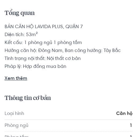
Tổng quan
BÁN CĂN HỘ LAVIDA PLUS, QUẬN 7

Diện tích: 53m²

Kết cấu: 1 phòng ngủ 1 phòng tắm

Hướng căn hộ: Đông Nam, Ban công hướng: Tây Bắc

Tình trạng nội thất: Nội thất cơ bản

Pháp lý: Hợp đồng mua bán

Xem thêm
Dự án Lavida Plus sở hữu 2 mặt tiền đường huyết mạch 
quận 7 Nguyễn Văn Linh và Nguyễn Hữu Thọ. Đặc Biệt 2 
Thông tin cơ bản
mặt còn lại dự án tiếp giáp Sông Rạch Đĩa với công viên 
bờ sông 4.000m2. Từ dự án dễ dàng kết nối đến Quận 1, 
Loại hình
Căn hộ
quận 4, quận 5. Kết nối nhanh chóng mọi dịch vụ tiện ích 
ngoại khu trong bán kính 3km.
Phòng ngủ
1