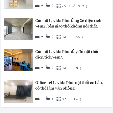
2
2
65.51 m²
3.32 tỷ
Căn hộ Lavida Plus tầng 26 diện tích
74m2, bàn giao thô không nội thất.
2
2
74 m²
3.55 tỷ
Căn hộ Lavida Plus đầy đủ nội thất
diện tích 74m².
2
2
74 m²
3.9 tỷ
Office-tel Lavida Plus nội thất cơ bản,
có thể làm văn phòng.
1
1
27 m²
1.6 tỷ