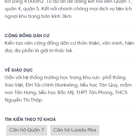
bờ sông 4.000m2. Từ dự án dễ dàng kết nối đến Quận 1,
quận 4, quận 5. Kết nối nhanh chóng mọi dịch vụ tiện ích
ngoại khu trong bán kính 3km.
CỘNG ĐỒNG DÂN CƯ
Kiến tạo nên cộng đồng dân cư thân thiện, văn minh, hiện
đại, đa phần là giới tri thức trẻ.
VỀ GIÁO DỤC
Gần với hệ thống trường học trong khu vực: phổ thông
Sao Việt, ĐH Tài chính Marketing, tiểu học Tân Quy, mầm
non Tân Hưng, tiểu học Bắc Mỹ, THPT Tân Phong, THCS
Nguyễn Thị Thập.
TÌM KIẾM THEO TỪ KHOÁ
Căn hộ Quận 7
Căn hộ Lavida Plus