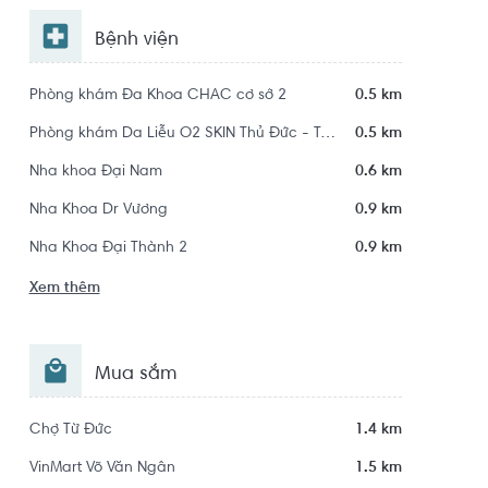
Bệnh viện
Phòng khám Đa Khoa CHAC cơ sở 2
0.5 km
Phòng khám Da Liễu O2 SKIN Thủ Đức - Trị Mụn Chuẩn Y Khoa
0.5 km
Nha khoa Đại Nam
0.6 km
Nha Khoa Dr Vương
0.9 km
Nha Khoa Đại Thành 2
0.9 km
Xem thêm
Mua sắm
Chợ Từ Đức
1.4 km
VinMart Võ Văn Ngân
1.5 km