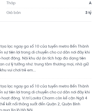
Tháp
A
Giá bán
3 tỷ
tọa lạc ngay ga số 10 của tuyến metro Bến Thành
n sự tiện lợi trong di chuyển cho cư dân nơi đây khi
 hoạt động. Nội khu dự án tích hợp đa dạng tiện
 an cư lý tưởng như: trung tâm thương mại, nhà giữ
hu vui chơi trẻ em...
tọa lạc ngay ga số 10 của tuyến metro Bến Thành
n sự tiện lợi trong di chuyển cho cư dân nơi đây khi
 hoạt động. Vị trí Lavita Charm còn kế cận Ngã 4
 thể kết nối thông suốt đến Quận 2, Quận Bình
 qua Xa lộ Hà Nội.