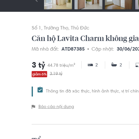
Số 1
Trường Thọ
Thủ Đức
Căn hộ Lavita Charm không gian
Mã nhà đất:
ATD87385
Cập nhật:
30/06/20
3 tỷ
2
2
44.78 triệu/m²
3.19 tỷ
giảm 6%
Thông tin đã xác thực, hình ảnh thực, vị trí ch
Báo cáo nội dung