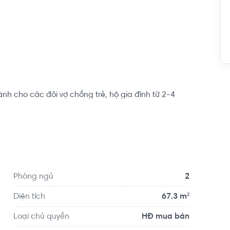
h cho các đôi vợ chồng trẻ, hộ gia đình từ 2-4 
n tâm lập nghiệp nơi thành phố đông đúc này.

uyến metro Bến Thành - Suối Tiên, mang đến sự 
tuyến metro đưa vào hoạt động. Nội khu dự án tích 
ưởng như: trung tâm thương mại, nhà giữ trẻ, phòng 
Phòng ngủ
2
Diện tích
67.3 m²
Loại chủ quyền
HĐ mua bán