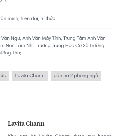
 minh, hiện đại, trí thức.
 Văn Ngư; Anh Văn Máy Tính; Trung Tâm Anh Văn
ầm Non Tâm Nhi; Trường Trung Học Cơ Sở Trường
ường Thọ;...
đức
Lavita Charm
căn hộ 2 phòng ngủ
Lavita Charm