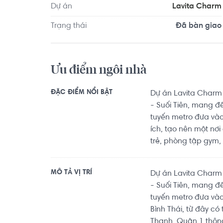
Dự án
Lavita Charm
Trạng thái
Đã bàn giao
Ưu điểm ngôi nhà
ĐẶC ĐIỂM NỔI BẬT
Dự án Lavita Charm 
- Suối Tiên, mang đế
tuyến metro đưa vào
ích, tạo nên một nơi
trẻ, phòng tập gym, k
MÔ TẢ VỊ TRÍ
Dự án Lavita Charm 
- Suối Tiên, mang đế
tuyến metro đưa vào
Bình Thái, từ đây có
Thạnh, Quận 1 thông