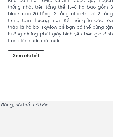
Khu căn hộ Lavita Charm được quy hoạch 
thống nhất trên tổng thể 1,48 ha bao gồm 3 
block cao 20 tầng, 2 tầng officetel và 2 tầng 
trung tâm thương mại. Kết nối giữa các tòa 
tháp là hồ bơi skyview để bạn có thể cùng tận 
hưởng những phút giây bình yên bên gia đình 
trong làn nước mát rượi.
Xem chi tiết