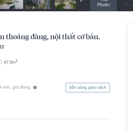
Photo
3D v
 thoáng đãng, nội thất cơ bản.
22
67.3m²
ính xác, giá đúng
Sẵn sàng giao dịch