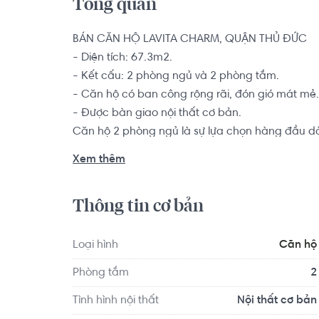
Tổng quan
BÁN CĂN HỘ LAVITA CHARM, QUẬN THỦ ĐỨC

- Diện tích: 67.3m2.

- Kết cấu: 2 phòng ngủ và 2 phòng tắm.

- Căn hộ có ban công rộng rãi, đón gió mát mẻ.

- Được bàn giao nội thất cơ bản.

Căn hộ 2 phòng ngủ là sự lựa chọn hàng đầu dàn
thành viên muốn tìm kiếm một chốn an cư để yê
Xem thêm
Dự án Lavita Charm tọa lạc ngay ga số 10 của t
Thông tin cơ bản
tiện lợi trong di chuyển cho cư dân nơi đây khi 
hợp đa dạng tiện ích, tạo nên một nơi an cư lý t
tập gym, khu vui chơi trẻ em...
Loại hình
Căn hộ
Phòng tắm
2
Tình hình nội thất
Nội thất cơ bản