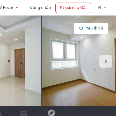
ề Rever
Đăng nhập
Ký gửi nhà đất
VI
Yêu thích