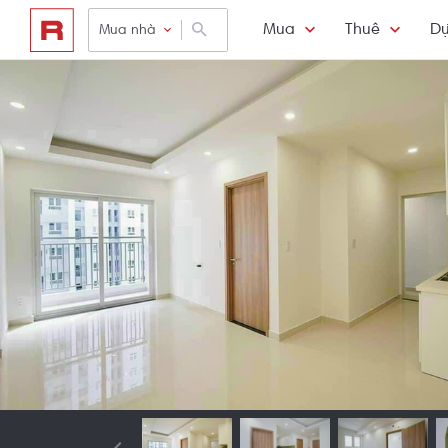
Mua
Thuê
Dự
Mua nhà