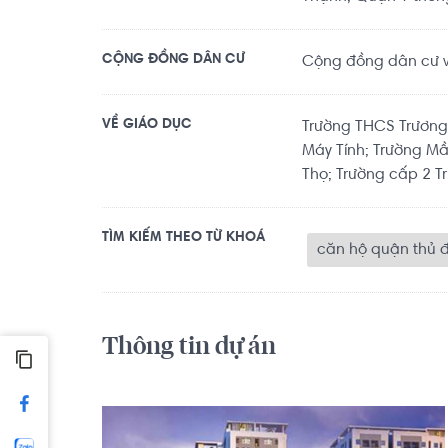
CỘNG ĐỒNG DÂN CƯ
Cộng đồng dân cư văn
VỀ GIÁO DỤC
Trường THCS Trương
Máy Tính; Trường M
Thọ; Trường cấp 2 Tr
TÌM KIẾM THEO TỪ KHOÁ
căn hộ quận thủ 
Thông tin dự án