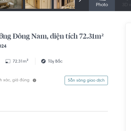
Photo
3D v
ớng Đông Nam, diện tích 72.31m²
024
72.31m²
Tây Bắc
ính xác, giá đúng
Sẵn sàng giao dịch