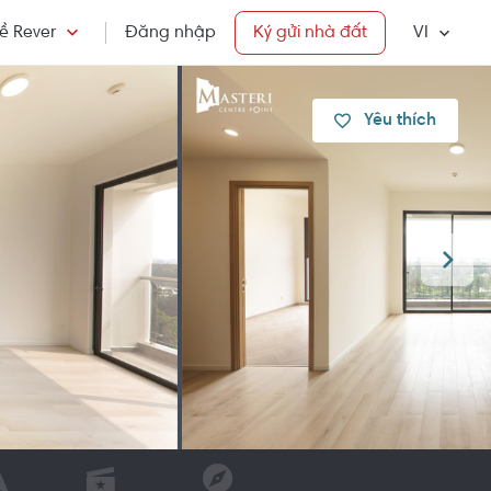
ề Rever
Đăng nhập
Ký gửi nhà đất
VI
Yêu thích