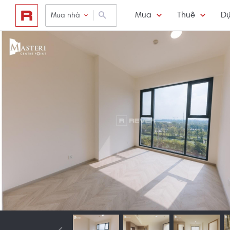
Mua
Thuê
Dự
Mua nhà