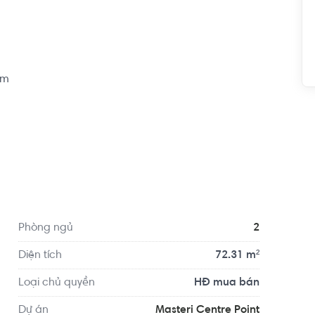
m

ăng 1.7 km, cách Anh Văn Hội Việt Mỹ VUS - 
tiện di chuyển với đầy đủ các tiện ích về y tế, giáo 
ờng Long Thạnh Mỹ, Cửa Hàng Thực Phẩm Satra 
Phòng ngủ
2
Diện tích
72.31 m²
Loại chủ quyền
HĐ mua bán
Dự án
Masteri Centre Point