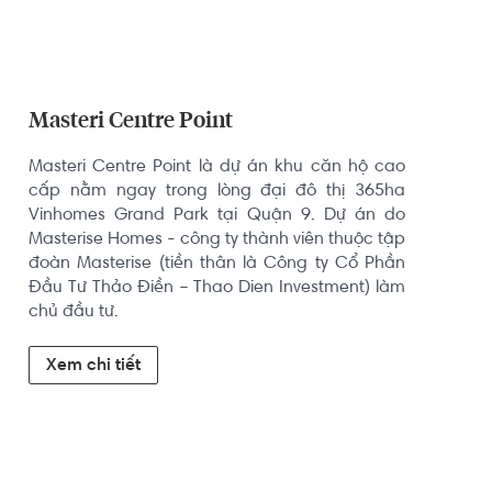
Masteri Centre Point
Masteri Centre Point là dự án khu căn hộ cao 
cấp nằm ngay trong lòng đại đô thị 365ha 
Vinhomes Grand Park tại Quận 9. Dự án do 
Masterise Homes - công ty thành viên thuộc tập 
đoàn Masterise (tiền thân là Công ty Cổ Phần 
Đầu Tư Thảo Điền – Thao Dien Investment) làm 
chủ đầu tư.
Xem chi tiết