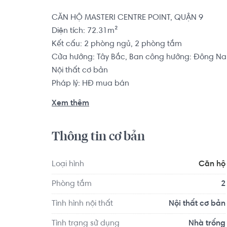
CĂN HỘ MASTERI CENTRE POINT, QUẬN 9

Diện tích: 72.31m²

Kết cấu: 2 phòng ngủ, 2 phòng tắm

Cửa hướng: Tây Bắc, Ban công hướng: Đông Na
Nội thất cơ bản

Pháp lý: HĐ mua bán

Xem thêm
Căn hộ có vị trí cách Trường THPT Nguyễn Văn T
Nguyễn Văn Tăng 1.8 km... Tọa lạc tại vị trí thuận 
Thông tin cơ bản
dục và giải trí xung quanh như: Trạm y tế Phư
Foods Lò Lu...
Loại hình
Căn hộ
Phòng tắm
2
Tình hình nội thất
Nội thất cơ bản
Tình trạng sử dụng
Nhà trống