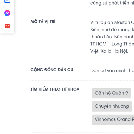
cùng sự phát triển
MÔ TẢ VỊ TRÍ
Vị trị dự án Master
Xiển, nhờ đó mang l
thuận tiện. Bên cạnh
TP.HCM – Long Thàn
Việt, Xa lộ Hà Nội.
CỘNG ĐỒNG DÂN CƯ
Dân cư văn minh, hò
TÌM KIẾM THEO TỪ KHOÁ
Căn hộ Quận 9
Chuyển nhượng
Vinhomes Grand 