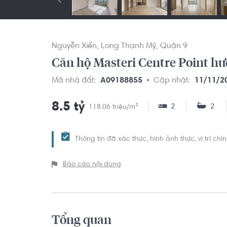
Nguyễn Xiển
Long Thạnh Mỹ
Quận 9
Căn hộ Masteri Centre Point hư
Mã nhà đất:
A09188855
Cập nhật:
11/11/2
8.5 tỷ
2
2
118.06 triệu/m²
Thông tin đã xác thực, hình ảnh thực, vị trí ch
Báo cáo nội dung
Tổng quan