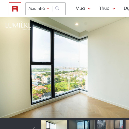
Mua
Thuê
Dự
Mua nhà