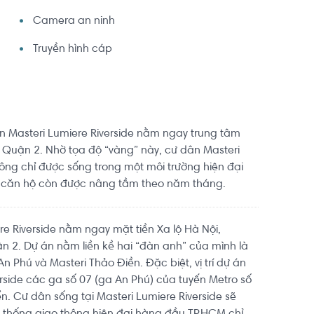
Camera an ninh
Truyền hình cáp
ự án Masteri Lumiere Riverside nằm ngay trung tâm
a Quận 2. Nhờ tọa độ “vàng” này, cư dân Masteri
hông chỉ được sống trong một môi trường hiện đại
ị căn hộ còn được nâng tầm theo năm tháng.
re Riverside nằm ngay mặt tiền Xa lộ Hà Nội,
 2. Dự án nằm liền kề hai “đàn anh” của mình là
n Phú và Masteri Thảo Điền. Đặc biệt, vị trí dự án
erside các ga số 07 (ga An Phú) của tuyến Metro số
ển. Cư dân sống tại Masteri Lumiere Riverside sẽ