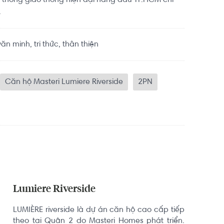
 thống giao thông hiện đại hàng đầu TP.HCM chỉ
.
n minh, tri thức, thân thiện
Căn hộ Masteri Lumiere Riverside
2PN
Lumiere Riverside
LUMIÈRE riverside là dự án căn hộ cao cấp tiếp 
theo tại Quận 2 do Masteri Homes phát triển. 