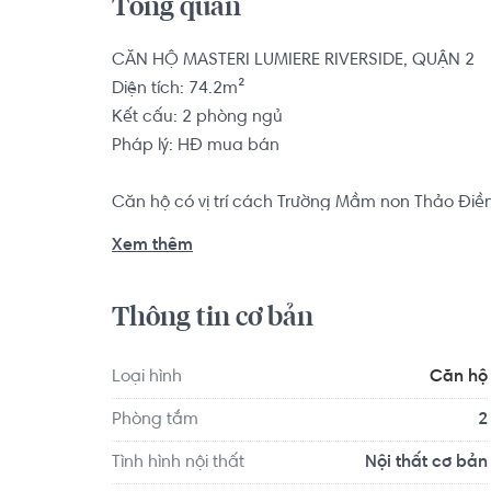
Tổng quan
CĂN HỘ MASTERI LUMIERE RIVERSIDE, QUẬN 2

Diện tích: 74.2m²

Kết cấu: 2 phòng ngủ

Pháp lý: HĐ mua bán

Căn hộ có vị trí cách Trường Mầm non Thảo Điề
Quận 2 - TP HCM 1.7 km... Tọa lạc tại vị trí thuận 
Xem thêm
dục và giải trí xung quanh như: Bệnh viện Quốc
HỒNG HÀ...
Thông tin cơ bản
Loại hình
Căn hộ
Phòng tắm
2
Tình hình nội thất
Nội thất cơ bản