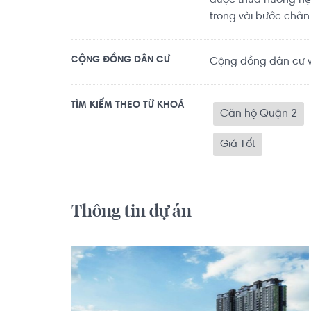
được thừa hưởng hệ
trong vài bước chân
CỘNG ĐỒNG DÂN CƯ
Cộng đồng dân cư vă
TÌM KIẾM THEO TỪ KHOÁ
Căn hộ Quận 2
Giá Tốt
Thông tin dự án