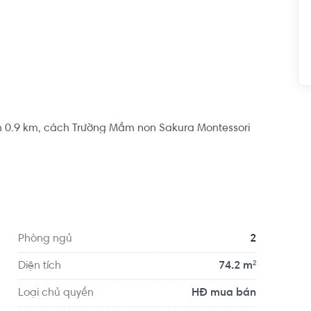
n 0.9 km, cách Trường Mầm non Sakura Montessori 
tiện di chuyển với đầy đủ các tiện ích về y tế, giáo 
 Tế Mỹ - AIH, Phòng khám Mắt BV AIH - BSCK2 LÊ 
Phòng ngủ
2
Diện tích
74.2 m²
Loại chủ quyền
HĐ mua bán