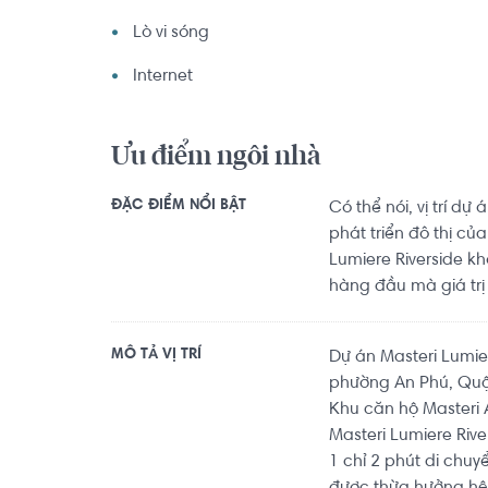
Lò vi sóng
Internet
Ưu điểm ngôi nhà
ĐẶC ĐIỂM NỔI BẬT
Có thể nói, vị trí d
phát triển đô thị củ
Lumiere Riverside k
hàng đầu mà giá tr
MÔ TẢ VỊ TRÍ
Dự án Masteri Lumie
phường An Phú, Quận
Khu căn hộ Masteri A
Masteri Lumiere Riv
1 chỉ 2 phút di chuy