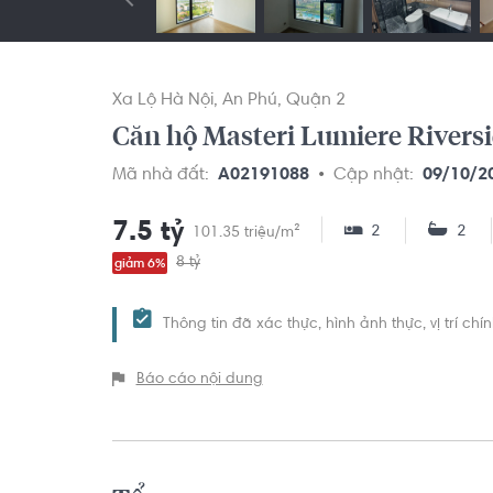
Xa Lộ Hà Nội
An Phú
Quận 2
Căn hộ Masteri Lumiere Riversid
Mã nhà đất:
A02191088
Cập nhật:
09/10/2
7.5 tỷ
2
2
101.35 triệu/m²
8 tỷ
giảm 6%
Thông tin đã xác thực, hình ảnh thực, vị trí ch
Báo cáo nội dung