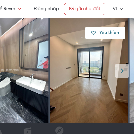
ề Rever
Đăng nhập
Ký gửi nhà đất
VI
Yêu thích