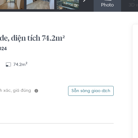
Photo
3D v
e, diện tích 74.2m²
024
74.2m²
ính xác, giá đúng
Sẵn sàng giao dịch