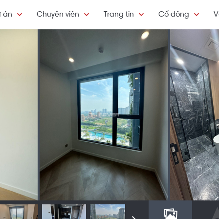
 án
Chuyên viên
Trang tin
Cổ đông
V