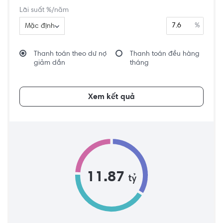
Lãi suất %/năm
%
Mặc định
Thanh toán theo dư nợ
Thanh toán đều hàng
giảm dần
tháng
Xem kết quả
11.87
tỷ