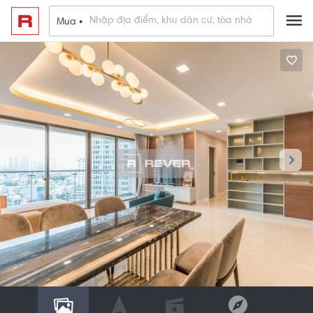
Mua •