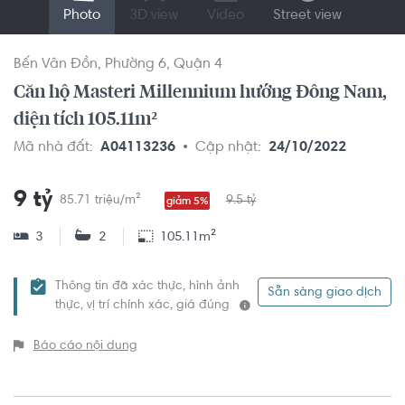
Photo
3D view
Video
Street view
Bến Vân Đồn
Phường 6
Quận 4
Căn hộ Masteri Millennium hướng Đông Nam,
diện tích 105.11m²
Mã nhà đất:
A04113236
Cập nhật:
24/10/2022
9 tỷ
85.71 triệu/m²
9.5 tỷ
giảm 5%
3
2
105.11m²
Thông tin đã xác thực, hình ảnh
Sẵn sàng giao dịch
thực, vị trí chính xác, giá đúng
Báo cáo nội dung