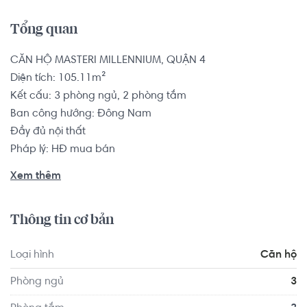
Tổng quan
CĂN HỘ MASTERI MILLENNIUM, QUẬN 4

Diện tích: 105.11m²

Kết cấu: 3 phòng ngủ, 2 phòng tắm

Ban công hướng: Đông Nam

Đầy đủ nội thất

Pháp lý: HĐ mua bán

Xem thêm
Căn hộ có vị trí cách Trường Tiểu học Vĩnh Hội 1.2 km, 
cách Trường Đại học Sài Gòn 2.0 km... Tọa lạc tại vị trí 
Thông tin cơ bản
thuận tiện di chuyển với đầy đủ các tiện ích về y tế, giáo 
dục và giải trí xung quanh như: Bệnh viện Đa khoa Tân 
Loại hình
Căn hộ
Hưng, Bệnh viện JW Hàn Quốc...
Phòng ngủ
3