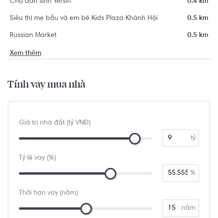
Chợ dân sinh Yersin
0.4 km
Siêu thị mẹ bầu và em bé Kids Plaza Khánh Hội
0.5 km
Russian Market
0.5 km
Xem thêm
Tính vay mua nhà
Giá trị nhà đất (tỷ VNĐ)
tỷ
Tỷ lệ vay (%)
%
Thời hạn vay (năm)
năm