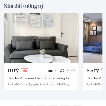
Nhà đất tương tự
10 tỷ
8.5 tỷ
-5%
3
98 m²
-1
Căn hộ Vinhomes Central Park hướng ban
Căn hộ Vinh
công bắc đầy đủ nội thất diện tích 98m²
tích 106.1m²
ABT144450
•
Nguyễn Hữu Cảnh,
Phường 22,
ABT144046
Bình Thạnh
Bình Thạnh