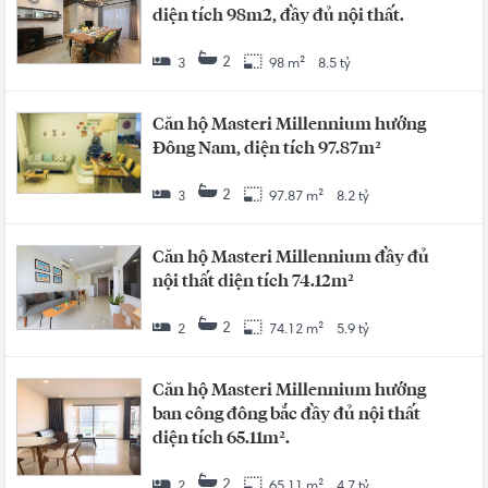
diện tích 98m2, đầy đủ nội thất.
2
3
98 m²
8.5 tỷ
Căn hộ Masteri Millennium hướng
Đông Nam, diện tích 97.87m²
2
3
97.87 m²
8.2 tỷ
Căn hộ Masteri Millennium đầy đủ
nội thất diện tích 74.12m²
2
2
74.12 m²
5.9 tỷ
Căn hộ Masteri Millennium hướng
ban công đông bắc đầy đủ nội thất
diện tích 65.11m².
2
2
65.11 m²
4.7 tỷ