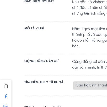
ĐẶC ĐIỂM NỔI BẬT
Khu căn hộ Vinhomes
chủ đầu tư nên chất 
những tiện ích sống
MÔ TẢ VỊ TRÍ
Nằm ngay mặt tiền 
thành phố và các qu
hộ còn liền kề với g
hơn.
CỘNG ĐỒNG DÂN CƯ
Cộng đồng cư dân đã
đại, văn minh, tri thứ
TÌM KIẾM THEO TỪ KHOÁ
Căn hộ Bình Thạn