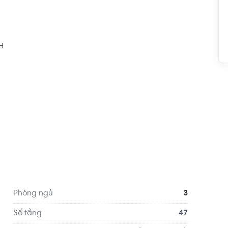


 dàng đến trung tâm thành phố và các quận lân 
 liền kề với ga số 2 tuyến Metro giúp cho việc đi 
Phòng ngủ
3
 - Clover Montessori Quận 2 khoảng 6.3km, cách 
Số tầng
47
ển tới VShape Fitness & Yoga Center Quận 2 