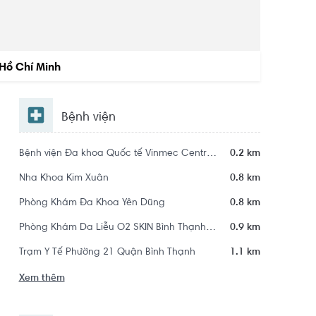
Hồ Chí Minh
Bệnh viện
Bệnh viện Đa khoa Quốc tế Vinmec Central Park
0.2 km
Nha Khoa Kim Xuân
0.8 km
Phòng Khám Đa Khoa Yên Dũng
0.8 km
Phòng Khám Da Liễu O2 SKIN Bình Thạnh - Trị Mụn Chuẩn Y Khoa
0.9 km
Trạm Y Tế Phường 21 Quận Bình Thạnh
1.1 km
Xem thêm