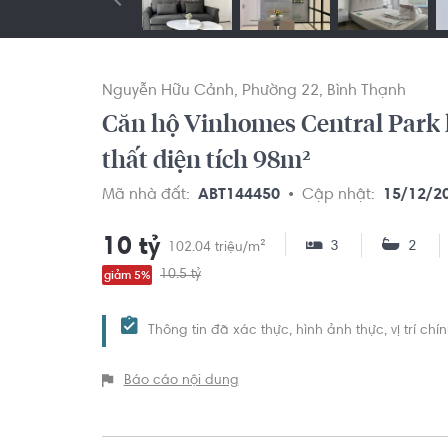
Nguyễn Hữu Cảnh
Phường 22
Bình Thạnh
Căn hộ Vinhomes Central Park 
thất diện tích 98m²
Mã nhà đất:
ABT144450
Cập nhật:
15/12/2
10 tỷ
3
2
102.04 triệu/m²
10.5 tỷ
giảm 5%
Thông tin đã xác thực, hình ảnh thực, vị trí ch
Báo cáo nội dung