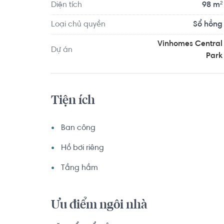
khoảng 4.9km, F5 Gym And Fitness Center khoảng 4
Diện tích
98 m²
đầy đủ các tiện ích về y tế, giáo dục và giải trí.
Loại chủ quyền
Sổ hồng
Vinhomes Central
Dự án
Park
Tiện ích
Ban công
Hồ bơi riêng
Tầng hầm
Ưu điểm ngôi nhà