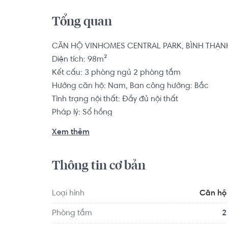
Tổng quan
CĂN HỘ VINHOMES CENTRAL PARK, BÌNH THẠNH
Diện tích: 98m²

Kết cấu: 3 phòng ngủ 2 phòng tắm

Hướng căn hộ: Nam, Ban công hướng: Bắc

Tình trạng nội thất: Đầy đủ nội thất

Pháp lý: Sổ hồng

Xem thêm
Nằm ngay mặt tiền đường Nguyễn Hữu Cảnh, dễ
cận chỉ chưa đầy 5 phút. Ngoài ra, khu căn hộ còn
Thông tin cơ bản
lại thêm dễ dàng hơn.

Loại hình
Căn hộ
Căn hộ có vị trí cách Trường Mầm non Cỏ Ba Lá
Phòng tắm
2
Trường Mầm non Úc Châu khoảng 4.7km. Di chuy