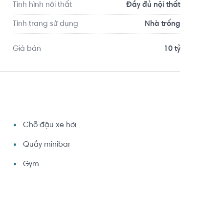
.0km. Tọa lạc tại vị trí thuận tiện di chuyển với 
Tình hình nội thất
Đầy đủ nội thất
Tình trạng sử dụng
Nhà trống
Giá bán
10 tỷ
Chỗ đậu xe hơi
Quầy minibar
Gym