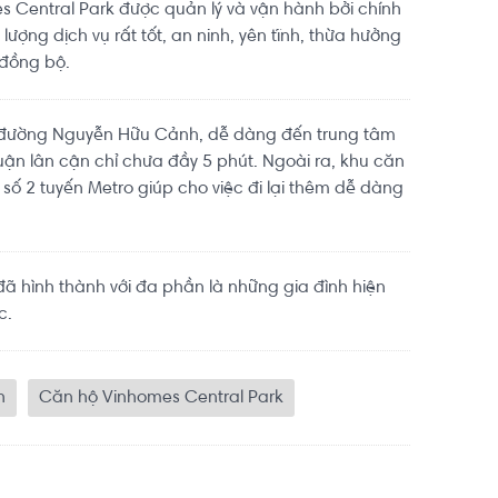
 Central Park được quản lý và vận hành bởi chính
lượng dịch vụ rất tốt, an ninh, yên tĩnh, thừa hưởng
 đồng bộ.
đường Nguyễn Hữu Cảnh, dễ dàng đến trung tâm
ận lân cận chỉ chưa đầy 5 phút. Ngoài ra, khu căn
a số 2 tuyến Metro giúp cho việc đi lại thêm dễ dàng
 hình thành với đa phần là những gia đình hiện
c.
h
Căn hộ Vinhomes Central Park