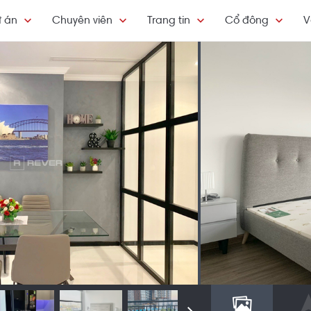
 án
Chuyên viên
Trang tin
Cổ đông
V