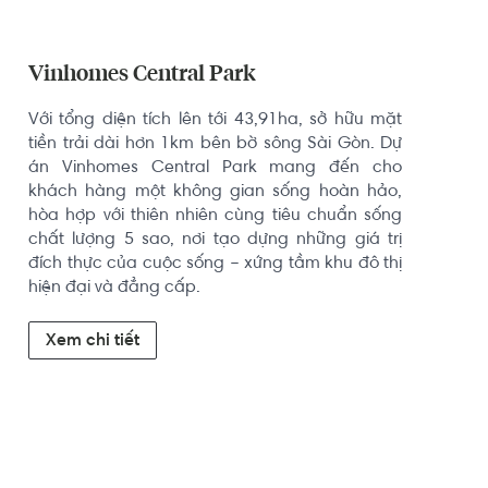
Vinhomes Central Park
Với tổng diện tích lên tới 43,91ha, sở hữu mặt 
tiền trải dài hơn 1km bên bờ sông Sài Gòn. Dự 
án Vinhomes Central Park mang đến cho 
khách hàng một không gian sống hoàn hảo, 
hòa hợp với thiên nhiên cùng tiêu chuẩn sống 
chất lượng 5 sao, nơi tạo dựng những giá trị 
đích thực của cuộc sống – xứng tầm khu đô thị 
hiện đại và đẳng cấp.
Xem chi tiết