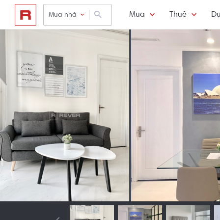
Mua
Thuê
Dự
Mua nhà