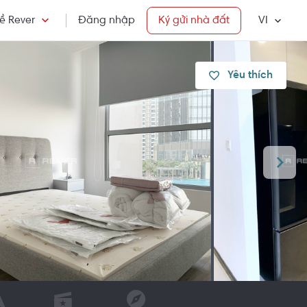
ề Rever
Đăng nhập
Ký gửi nhà đất
VI
Yêu thích