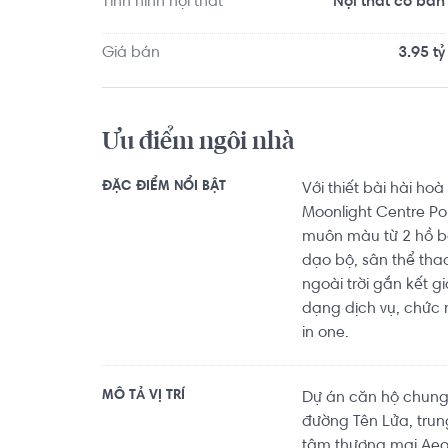
Tình hình nội thất
Nội thất cơ bản
Tết thường niên của cả Quận Bình Tân.

Giá bán
3.95 tỷ
Căn hộ có vị trí cách Trường Đại học Sài Gòn k
dục Thể thao Thành phố Hồ Chí Minh khoảng 5.6
5.6km, VSP Boxing Gym khoảng 9.4km. Tọa lạc tại v
Ưu điểm ngôi nhà
về y tế, giáo dục và giải trí.
ĐẶC ĐIỂM NỔI BẬT
Với thiết bài hài ho
Moonlight Centre Po
muôn màu từ 2 hồ bơ
dạo bộ, sân thể tha
ngoài trời gắn kết 
dạng dịch vụ, chức n
in one.
MÔ TẢ VỊ TRÍ
Dự án căn hộ chung 
đường Tên Lửa, trun
tâm thương mại Aeon