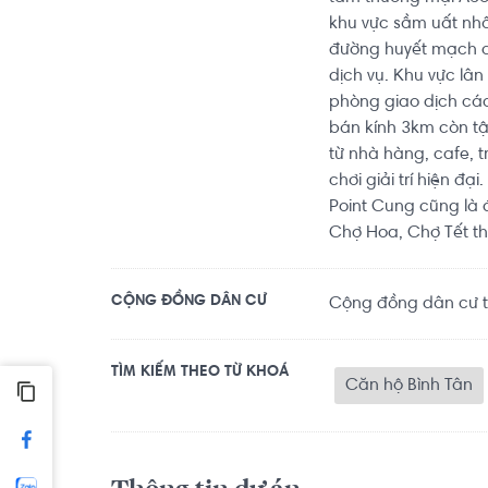
khu vực sầm uất nhấ
đường huyết mạch củ
dịch vụ. Khu vực lân
phòng giao dịch các
bán kính 3km còn tậ
từ nhà hàng, cafe, 
chơi giải trí hiện đạ
Point Cung cũng là 
Chợ Hoa, Chợ Tết t
CỘNG ĐỒNG DÂN CƯ
Cộng đồng dân cư th
TÌM KIẾM THEO TỪ KHOÁ
Căn hộ Bình Tân