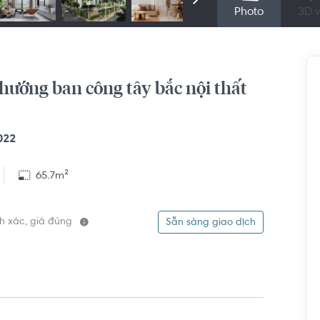
Photo
3D v
hướng ban công tây bắc nội thất
022
65.7m²
ính xác, giá đúng
Sẵn sàng giao dịch