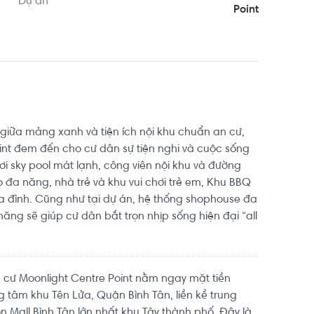
Dự án
Point
hoảng 7.8km, cách Trường Đại học Sư phạm Thể 
km. Di chuyển tới Sân cầu lông Hưng Phú khoảng 
ị trí thuận tiện di chuyển với đầy đủ các tiện ích 
à giữa mảng xanh và tiện ích nội khu chuẩn an cư,
int đem đến cho cư dân sự tiện nghi và cuộc sống
i sky pool mát lạnh, công viên nội khu và đường
o đa năng, nhà trẻ và khu vui chơi trẻ em, Khu BBQ
gia đình. Cũng như tại dự án, hệ thống shophouse đa
ăng sẽ giúp cư dân bắt trọn nhịp sống hiện đại “all
cư Moonlight Centre Point nằm ngay mặt tiền
g tâm khu Tên Lửa, Quận Bình Tân, liền kề trung
 Mall Bình Tân lớn nhất khu Tây thành phố. Đây là