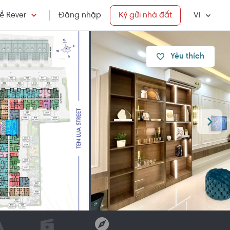
ề Rever
Đăng nhập
Ký gửi nhà đất
VI
Yêu thích