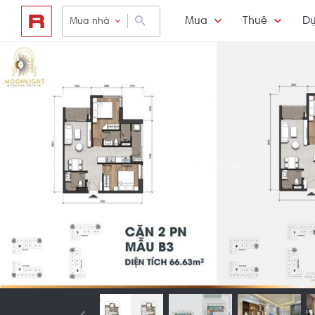
Mua
Thuê
Dự
Mua nhà