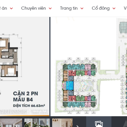
 án
Chuyên viên
Trang tin
Cổ đông
V