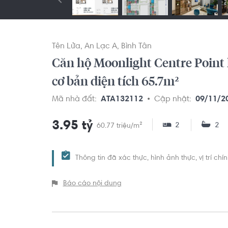
Tên Lửa
An Lạc A
Bình Tân
Căn hộ Moonlight Centre Point 
cơ bản diện tích 65.7m²
Mã nhà đất:
ATA132112
Cập nhật:
09/11/2
3.95 tỷ
2
2
60.77 triệu/m²
Thông tin đã xác thực, hình ảnh thực, vị trí ch
Báo cáo nội dung