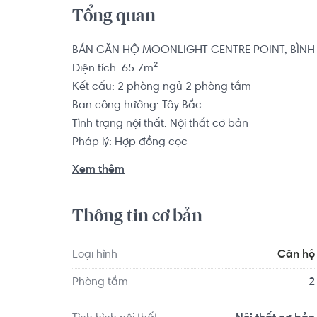
Tổng quan
BÁN CĂN HỘ MOONLIGHT CENTRE POINT, BÌNH 
Diện tích: 65.7m²

Kết cấu: 2 phòng ngủ 2 phòng tắm

Ban công hướng: Tây Bắc

Tình trạng nội thất: Nội thất cơ bản

Pháp lý: Hợp đồng cọc

Xem thêm
Dự án căn hộ chung cư Moonlight Centre Point 
Tên Lửa, Quận Bình Tân, liền kề trung tâm thươn
Thông tin cơ bản
phố. Đây là khu vực sầm uất nhất Quận Bình Tân
mạch của khu vực, với nhiều cơ sở kinh doanh hà
Centre Point quy tụ hàng loạt phòng giao dịch 
Loại hình
Căn hộ
bán kính 3km còn tập hợp nhiều địa điểm ăn uống,
Phòng tắm
2
cho đến các trung tâm thương mại, khu vui chơi gi
Moonlight Centre Point Cung cũng là địa điểm đ