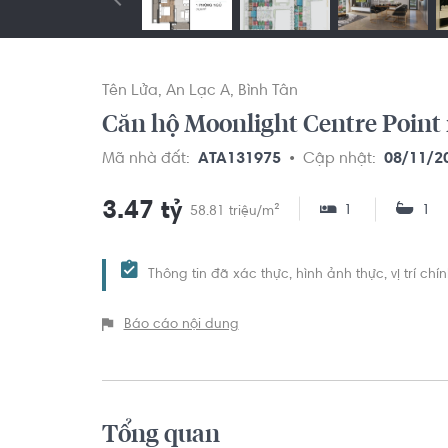
Tên Lửa
An Lạc A
Bình Tân
Căn hộ Moonlight Centre Point n
Mã nhà đất:
ATA131975
Cập nhật:
08/11/2
3.47 tỷ
1
1
58.81 triệu/m²
Thông tin đã xác thực, hình ảnh thực, vị trí ch
Báo cáo nội dung
Tổng quan