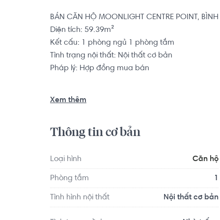
BÁN CĂN HỘ MOONLIGHT CENTRE POINT, BÌNH 
Diện tích: 59.39m²

Kết cấu: 1 phòng ngủ 1 phòng tắm

Tình trạng nội thất: Nội thất cơ bản

Pháp lý: Hợp đồng mua bán

Dự án căn hộ chung cư Moonlight Centre Point 
Xem thêm
Tên Lửa, Quận Bình Tân, liền kề trung tâm thươn
phố. Đây là khu vực sầm uất nhất Quận Bình Tân
Thông tin cơ bản
mạch của khu vực, với nhiều cơ sở kinh doanh hà
Centre Point quy tụ hàng loạt phòng giao dịch 
bán kính 3km còn tập hợp nhiều địa điểm ăn uống,
Loại hình
Căn hộ
cho đến các trung tâm thương mại, khu vui chơi gi
Phòng tắm
1
Moonlight Centre Point Cung cũng là địa điểm đ
Tết thường niên của cả Quận Bình Tân.

Tình hình nội thất
Nội thất cơ bản