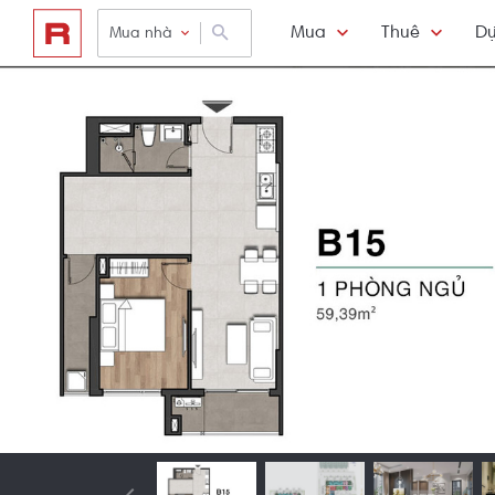
Mua
Thuê
Dự
Mua nhà