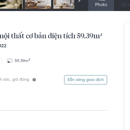
Photo
3D v
ội thất cơ bản diện tích 59.39m²
022
59.39m²
ính xác, giá đúng
Sẵn sàng giao dịch