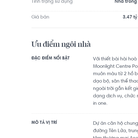
Căn hộ có vị trí cách Trường Đại học Sài Gòn k
Tình trạng sử dụng
Nhà trống
dục Thể thao Thành phố Hồ Chí Minh khoảng 5.6
5.6km, VSP Boxing Gym khoảng 9.4km. Tọa lạc tại v
Giá bán
3.47 tỷ
về y tế, giáo dục và giải trí.
Ưu điểm ngôi nhà
ĐẶC ĐIỂM NỔI BẬT
Với thiết bài hài ho
Moonlight Centre Po
muôn màu từ 2 hồ bơ
dạo bộ, sân thể tha
ngoài trời gắn kết 
dạng dịch vụ, chức n
in one.
MÔ TẢ VỊ TRÍ
Dự án căn hộ chung 
đường Tên Lửa, trun