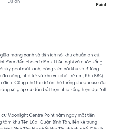
hoảng 7.8km, cách Trường Đại học Sư phạm Thể 
Dự án
Point
km. Di chuyển tới Sân cầu lông Hưng Phú khoảng 
ị trí thuận tiện di chuyển với đầy đủ các tiện ích 
à giữa mảng xanh và tiện ích nội khu chuẩn an cư,
int đem đến cho cư dân sự tiện nghi và cuộc sống
i sky pool mát lạnh, công viên nội khu và đường
o đa năng, nhà trẻ và khu vui chơi trẻ em, Khu BBQ
gia đình. Cũng như tại dự án, hệ thống shophouse đa
ăng sẽ giúp cư dân bắt trọn nhịp sống hiện đại “all
cư Moonlight Centre Point nằm ngay mặt tiền
g tâm khu Tên Lửa, Quận Bình Tân, liền kề trung