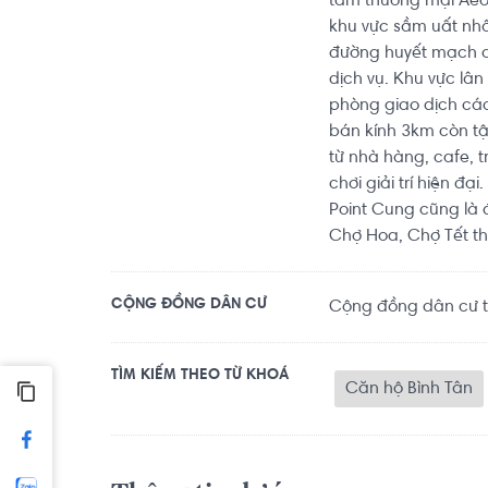
tâm thương mại Aeon
khu vực sầm uất nhấ
đường huyết mạch củ
dịch vụ. Khu vực lân
phòng giao dịch các
bán kính 3km còn tậ
từ nhà hàng, cafe, 
chơi giải trí hiện đạ
Point Cung cũng là 
Chợ Hoa, Chợ Tết t
CỘNG ĐỒNG DÂN CƯ
Cộng đồng dân cư th
TÌM KIẾM THEO TỪ KHOÁ
Căn hộ Bình Tân