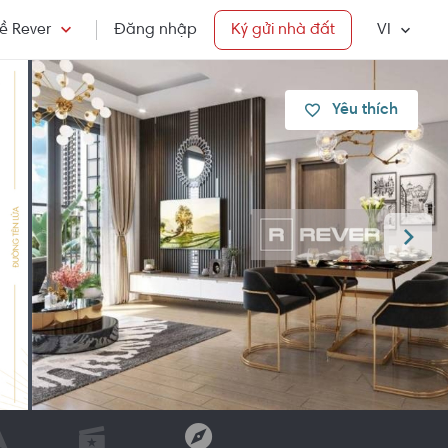
ề Rever
Đăng nhập
Ký gửi nhà đất
VI
Yêu thích