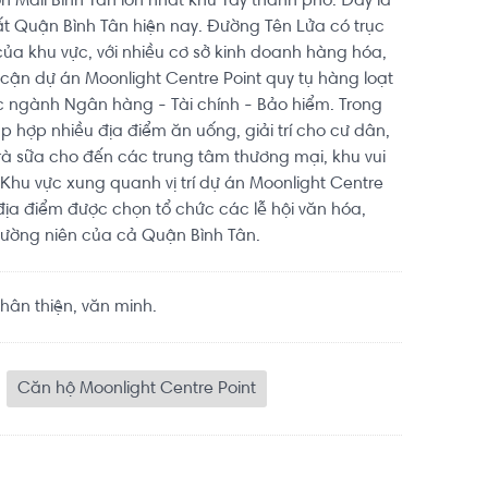
 Mall Bình Tân lớn nhất khu Tây thành phố. Đây là
t Quận Bình Tân hiện nay. Đường Tên Lửa có trục
a khu vực, với nhiều cơ sở kinh doanh hàng hóa,
 cận dự án Moonlight Centre Point quy tụ hàng loạt
 ngành Ngân hàng - Tài chính - Bảo hiểm. Trong
p hợp nhiều địa điểm ăn uống, giải trí cho cư dân,
trà sữa cho đến các trung tâm thương mại, khu vui
i. Khu vực xung quanh vị trí dự án Moonlight Centre
địa điểm được chọn tổ chức các lễ hội văn hóa,
hường niên của cả Quận Bình Tân.
ân thiện, văn minh.
Căn hộ Moonlight Centre Point