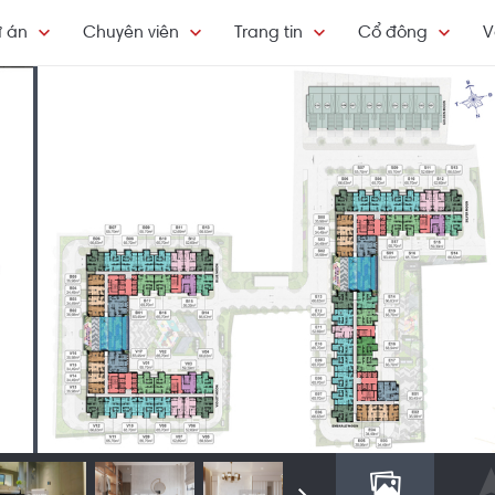
 án
Chuyên viên
Trang tin
Cổ đông
V