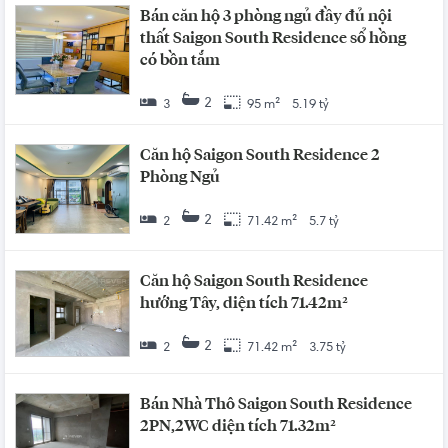
Bán căn hộ 3 phòng ngủ đầy đủ nội
thất Saigon South Residence sổ hồng
có bồn tắm
2
3
95 m²
5.19 tỷ
Căn hộ Saigon South Residence 2
Phòng Ngủ
2
2
71.42 m²
5.7 tỷ
Căn hộ Saigon South Residence
hướng Tây, diện tích 71.42m²
2
2
71.42 m²
3.75 tỷ
Bán Nhà Thô Saigon South Residence
2PN,2WC diện tích 71.32m²