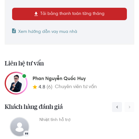
Tải bảng thanh toán từng tháng
Xem hướng dẫn vay mua nhà
Liên hệ tư vấn
Phan Nguyễn Quốc Huy
Chuyên viên tư vấn
4.8
(6)
Khách hàng đánh giá
Nhân viên Quốc Huy rất nhiệt tình và tư vấn sản
N
phẩm trung thực hợp với quy tài chính của
khách hàng