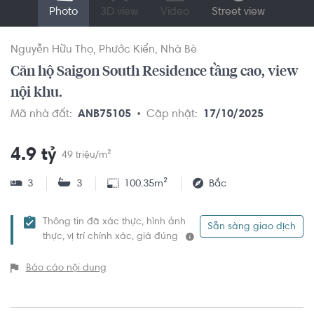
Photo
3D view
Video
Street view
Nguyễn Hữu Thọ
Phước Kiển
Nhà Bè
Căn hộ Saigon South Residence tầng cao, view
nội khu.
Mã nhà đất:
ANB75105
Cập nhật:
17/10/2025
4.9 tỷ
49 triệu/m²
3
3
100.35m²
Bắc
Thông tin đã xác thực, hình ảnh
Sẵn sàng giao dịch
thực, vị trí chính xác, giá đúng
Báo cáo nội dung