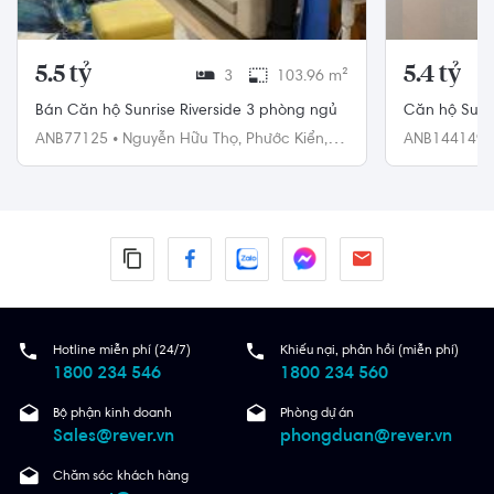
5.5 tỷ
5.4 tỷ
3
103.96 m²
Bán Căn hộ Sunrise Riverside 3 phòng ngủ
Căn hộ Sunr
nam đầy đủ n
ANB77125
•
Nguyễn Hữu Thọ,
Phước Kiển,
ANB144149
Nhà Bè
Nhà Bè
Hotline miễn phí (24/7)
Khiếu nại, phản hồi (miễn phí)
1800 234 546
1800 234 560
Bộ phận kinh doanh
Phòng dự án
Sales@rever.vn
phongduan@rever.vn
Chăm sóc khách hàng