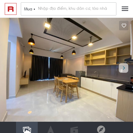
Mua •