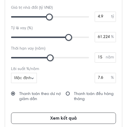
Giá trị nhà đất (tỷ VNĐ)
tỷ
Tỷ lệ vay (%)
%
Thời hạn vay (năm)
năm
Lãi suất %/năm
%
Mặc định
Thanh toán theo dư nợ
Thanh toán đều hàng
giảm dần
tháng
Xem kết quả