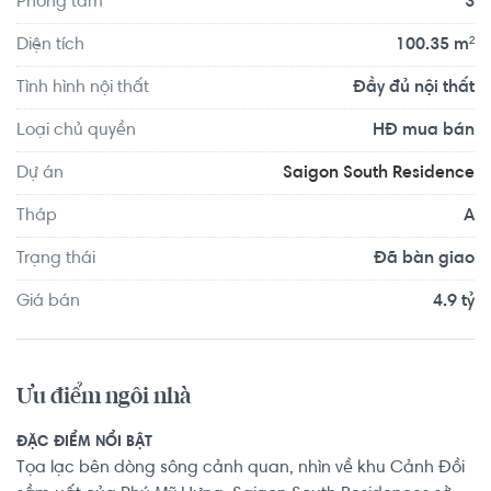
Phòng tắm
3
Khu căn hộ Saigon South Residence được đầu tư công 
phu về cảnh quan, an ninh biệt lập khép kín và đặc biệt là 
Diện tích
100.35 m²
tổ hợp 69 tiện ích dịch vụ như: hồ bơi tràn 1,700m2; công 
Tình hình nội thất
Đầy đủ nội thất
viên nước, sân vận động đa năng, vườn tịnh tâm, trường 
mẫu giáo,… đáp ứng nhu cầu sở hữu không gian sống 
Loại chủ quyền
HĐ mua bán
hoàn hảo của cư dân hiện đại.
Dự án
Saigon South Residence
Tháp
A
Trạng thái
Đã bàn giao
Giá bán
4.9 tỷ
Ưu điểm ngôi nhà
ĐẶC ĐIỂM NỔI BẬT
Tọa lạc bên dòng sông cảnh quan, nhìn về khu Cảnh Đồi