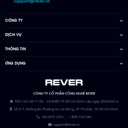
support@rever.vn
CÔNG TY
DỊCH VỤ
THÔNG TIN
ỨNG DỤNG
CÔNG TY CỔ PHẦN CÔNG NGHỆ REVER
MST: 0313817128 - Sở KHĐT TP Hồ Chí Minh cấp ngày 20/05/2016
Số 5-7, Đường B4, Phường An Lợi Đông, TP. Thủ Đức, TP. Hồ Chí Minh
08 6970 2321
-
1800 234 546
support@rever.vn