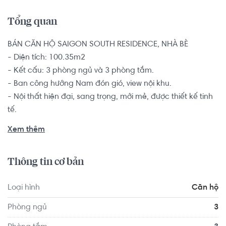
Tổng quan
BÁN CĂN HỘ SAIGON SOUTH RESIDENCE, NHÀ BÈ

- Diện tích: 100.35m2

- Kết cấu: 3 phòng ngủ và 3 phòng tắm.

- Ban công hướng Nam đón gió, view nội khu.

- Nội thất hiện đại, sang trọng, mới mẻ, được thiết kế tinh 
tế.

- Dự án được thiết kế hiện đại, tinh tế được đầu tư kỹ 
Xem thêm
lưỡng.

Nhằm mong muốn có 1 không gian rộng rãi cho các hộ 
Thông tin cơ bản
gia đình đông thành viên, nhiều thế hệ, căn hộ 3 phòng sẽ 
ngủ giúp các thành viên trong gia đình đều có sự gần gũi 
Loại hình
Căn hộ
nhưng vẫn đủ riêng tư, có nhiều không gian hơn để thỏa 
thích làm những điều yêu thích.

Phòng ngủ
3