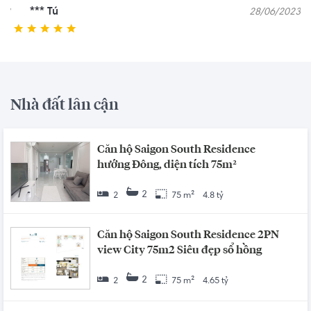
*** Tú
07/11/2023
Nhà đất lân cận
Căn hộ Saigon South Residence
hướng Đông, diện tích 75m²
2
2
75 m²
4.8 tỷ
Căn hộ Saigon South Residence 2PN
view City 75m2 Siêu đẹp sổ hồng
2
2
75 m²
4.65 tỷ