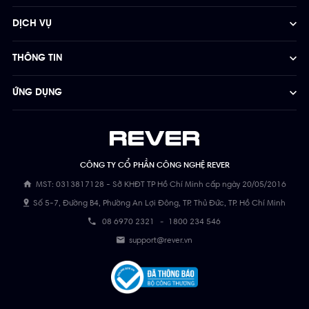
DỊCH VỤ
THÔNG TIN
ỨNG DỤNG
CÔNG TY CỔ PHẦN CÔNG NGHỆ REVER
MST: 0313817128 - Sở KHĐT TP Hồ Chí Minh cấp ngày 20/05/2016
Số 5-7, Đường B4, Phường An Lợi Đông, TP. Thủ Đức, TP. Hồ Chí Minh
08 6970 2321
-
1800 234 546
support@rever.vn