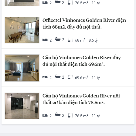
2
2
78.5 m²
11 tỷ
Officetel Vinhomes Golden River diện
tích 68m2, đầy đủ nội thất.
2
2
68 m²
8.6 tỷ
Căn hộ Vinhomes Golden River đầy
đủ nội thất diện tích 69.6m².
2
2
69.6 m²
11 tỷ
Căn hộ Vinhomes Golden River nội
thất cơ bản diện tích 78.5m².
2
2
78.5 m²
11 tỷ