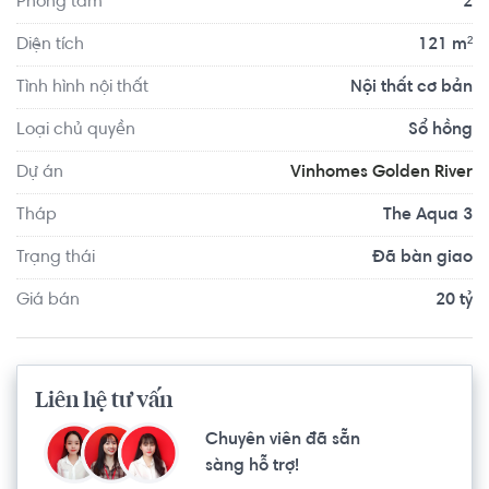
Phòng tắm
2
thao, bể bơi, sân chơi trẻ em, hầm gửi xe thông minh, 
sảnh lounge, khu Club-house, hệ thống giáo dục chất 
Diện tích
121 m²
lượng cao và y tế đẳng cấp. Đặc biệt, có camera quan 
Tình hình nội thất
Nội thất cơ bản
sát 24/7 đảm bảo an toàn tuyệt đối cho cư dân. Trong 
tương lai gần, ga ngầm Ba Son của tuyến Metro Bến 
Loại chủ quyền
Sổ hồng
Thành - Suối Tiên đưa vào hoạt động sẽ mang đến khả 
Dự án
Vinhomes Golden River
năng di chuyển càng thuận tiện cho cư dân nơi đây.
Tháp
The Aqua 3
Trạng thái
Đã bàn giao
Giá bán
20 tỷ
Liên hệ tư vấn
Chuyên viên đã sẵn
sàng hỗ trợ!