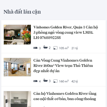
Nhà đất lân cận
𝐕𝐢𝐧𝐡𝐨𝐦𝐞𝐬 𝐆𝐨𝐥𝐝𝐞𝐧 𝐑𝐢𝐯𝐞𝐫, 𝐐𝐮𝐚̣̂𝐧 𝟏 Căn hộ
3 phòng ngủ vòng cung view LM81.
LH 0768892255
2
3
105 m²
21 tỷ
Căn Vòng Cung Vinhomes Golden
River 160m² View trọn Thủ Thiêm
đẹp nhất dự án
3
4
160 m²
42 tỷ
Căn hộ Vinhomes Golden River tầng
cao nội thất cơ bản, ban công thoáng