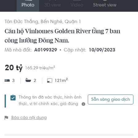
Photo
3D view
Video
Street view
Tôn Đức Thắng
Bến Nghé
Quận 1
Căn hộ Vinhomes Golden River tầng 7 ban
công hướng Đông Nam.
Mã nhà đất:
A0199329
Cập nhật:
10/09/2023
20 tỷ
165.29 triệu/m²
3
2
121m²
Thông tin đã xác thực, hình ảnh
Sẵn sàng giao dịch
thực, vị trí chính xác, giá đúng
Báo cáo nội dung