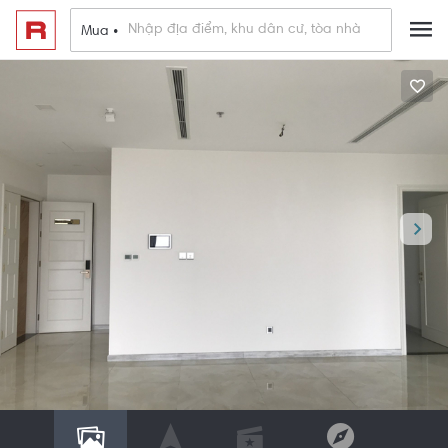
Mua •