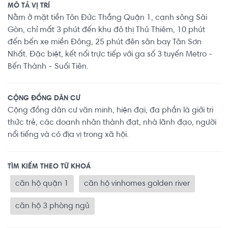
MÔ TẢ VỊ TRÍ
Nằm ở mặt tiền Tôn Đức Thắng Quận 1, cạnh sông Sài
Gòn, chỉ mất 3 phút đến khu đô thị Thủ Thiêm, 10 phút
đến bến xe miền Đông, 25 phút đên sân bay Tân Sơn
Nhất. Đặc biệt, kết nối trực tiếp với ga số 3 tuyến Metro -
Bến Thành - Suối Tiên.
CỘNG ĐỒNG DÂN CƯ
Cộng đồng dân cư văn minh, hiện đại, đa phần là giới tri
thức trẻ, các doanh nhân thành đạt, nhà lãnh đạo, người
nổi tiếng và có địa vị trong xã hội.
TÌM KIẾM THEO TỪ KHOÁ
căn hộ quận 1
căn hộ vinhomes golden river
căn hộ 3 phòng ngủ