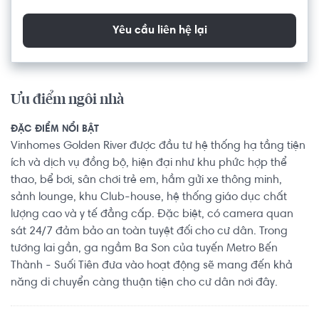
Yêu cầu liên hệ lại
Ưu điểm ngôi nhà
ĐẶC ĐIỂM NỔI BẬT
Vinhomes Golden River được đầu tư hệ thống hạ tầng tiện
ích và dịch vụ đồng bộ, hiện đại như khu phức hợp thể
thao, bể bơi, sân chơi trẻ em, hầm gửi xe thông minh,
sảnh lounge, khu Club-house, hệ thống giáo dục chất
lượng cao và y tế đẳng cấp. Đặc biệt, có camera quan
sát 24/7 đảm bảo an toàn tuyệt đối cho cư dân. Trong
tương lai gần, ga ngầm Ba Son của tuyến Metro Bến
Thành - Suối Tiên đưa vào hoạt động sẽ mang đến khả
năng di chuyển càng thuận tiện cho cư dân nơi đây.