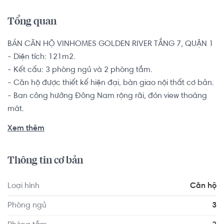
Tổng quan
BÁN CĂN HỘ VINHOMES GOLDEN RIVER TẦNG 7, QUẬN 1

- Diện tích: 121m2.

- Kết cấu: 3 phòng ngủ và 2 phòng tắm.

- Căn hộ được thiết kế hiện đại, bàn giao nội thất cơ bản.

- Ban công hướng Đông Nam rộng rãi, đón view thoáng 
mát.

Nhằm mong muốn có 1 không gian rộng rãi cho các hộ 
Xem thêm
gia đình đông thành viên, nhiều thế hệ, căn hộ 3 phòng sẽ 
ngủ giúp các thành viên trong gia đình đều có sự gần gũi 
Thông tin cơ bản
nhưng vẫn đủ riêng tư, có nhiều không gian hơn để thỏa 
thích làm những điều yêu thích.

Loại hình
Căn hộ
Vinhomes Golden River được đầu tư hệ thống hạ tầng tiện 
Phòng ngủ
3
ích và dịch vụ đồng bộ, hiện đại như khu phức hợp thể 