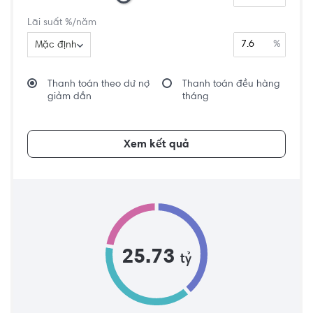
Lãi suất %/năm
%
Mặc định
Thanh toán theo dư nợ
Thanh toán đều hàng
giảm dần
tháng
Xem kết quả
25.73
tỷ