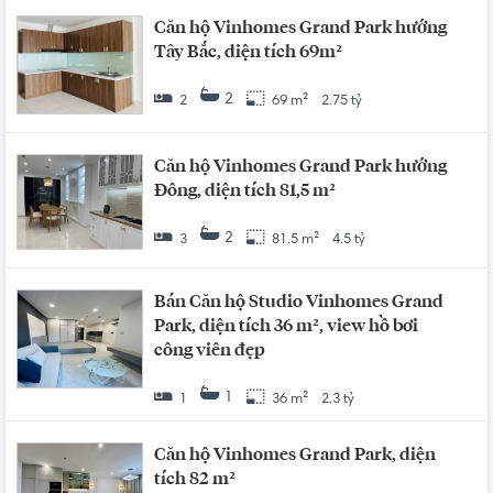
Căn hộ Vinhomes Grand Park hướng
Tây Bắc, diện tích 69m²
2
2
69 m²
2.75 tỷ
Căn hộ Vinhomes Grand Park hướng
Đông, diện tích 81,5 m²
2
3
81.5 m²
4.5 tỷ
Bán Căn hộ Studio Vinhomes Grand
Park, diện tích 36 m², view hồ bơi
công viên đẹp
1
1
36 m²
2.3 tỷ
Căn hộ Vinhomes Grand Park, diện
tích 82 m²