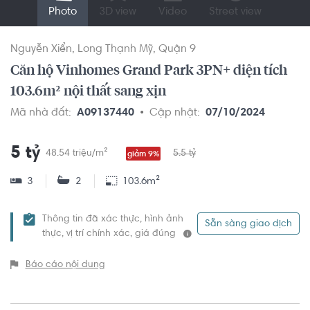
Photo
3D view
Video
Street view
Nguyễn Xiển
Long Thạnh Mỹ
Quận 9
Căn hộ Vinhomes Grand Park 3PN+ diện tích
103.6m² nội thất sang xịn
Mã nhà đất:
A09137440
Cập nhật:
07/10/2024
5 tỷ
48.54 triệu/m²
5.5 tỷ
giảm 9%
3
2
103.6m²
Thông tin đã xác thực, hình ảnh
Sẵn sàng giao dịch
thực, vị trí chính xác, giá đúng
Báo cáo nội dung