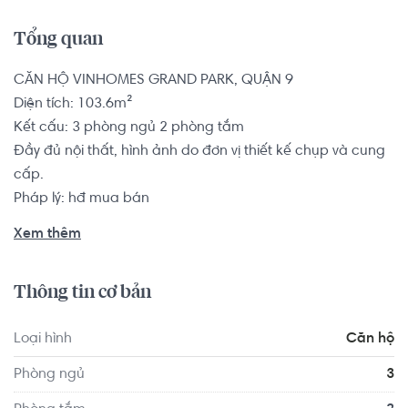
Tổng quan
CĂN HỘ VINHOMES GRAND PARK, QUẬN 9

Diện tích: 103.6m²

Kết cấu: 3 phòng ngủ 2 phòng tắm

Đầy đủ nội thất, hình ảnh do đơn vị thiết kế chụp và cung 
cấp.

Pháp lý: hđ mua bán

Xem thêm
Liên hệ hotline: 0768892255

Thông tin cơ bản
Tiện ích đặc thù tại Vinhomes Grand Park:

- Tầng hầm giữ xe (bao gồm tầng hầm xe máy B1, ô tô 
Loại hình
Căn hộ
B2).

- Hồ bơi ngoài trời và cây xanh ở các cụm căn hộ, phòng 
Phòng ngủ
3
xông hơi (miễn phí).
