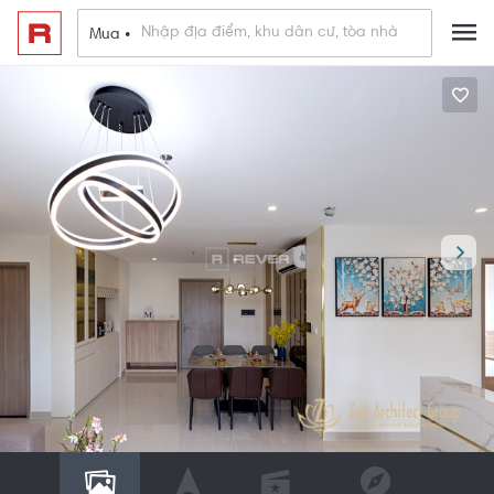
Mua •