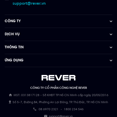
support@rever.vn
CÔNG TY
DỊCH VỤ
THÔNG TIN
ỨNG DỤNG
CÔNG TY CỔ PHẦN CÔNG NGHỆ REVER
MST: 0313817128 - Sở KHĐT TP Hồ Chí Minh cấp ngày 20/05/2016
Số 5-7, Đường B4, Phường An Lợi Đông, TP. Thủ Đức, TP. Hồ Chí Minh
08 6970 2321
-
1800 234 546
support@rever.vn