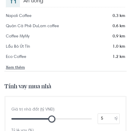
Ăn uống
Napoli Coffee
0.3 km
Quán Cà Phê DuLam coffee
0.6 km
Coffee MyMy
0.9 km
Lẩu Bò Út Tín
1.0 km
Eco Coffee
1.2 km
Xem thêm
Tính vay mua nhà
Giá trị nhà đất (tỷ VNĐ)
tỷ
Tỷ lệ vay (%)