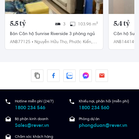
5.5 tỷ
5.4 tỷ
3
103.96 m²
Bán Căn hộ Sunrise Riverside 3 phòng ngủ
Căn hộ Sunr
nam đầy đủ n
ANB77125
•
Nguyễn Hữu Thọ,
Phước Kiển,
ANB144149
Nhà Bè
Nhà Bè
Hotline miễn phí (24/7)
Khiếu nại, phản hồi (miễn phí)
1800 234 546
1800 234 560
Bộ phận kinh doanh
Phòng dự án
Sales@rever.vn
phongduan@rever.vn
Chăm sóc khách hàng