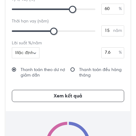
%
Thời hạn vay (năm)
năm
Lãi suất %/năm
%
Mặc định
Thanh toán theo dư nợ
Thanh toán đều hàng
giảm dần
tháng
Xem kết quả