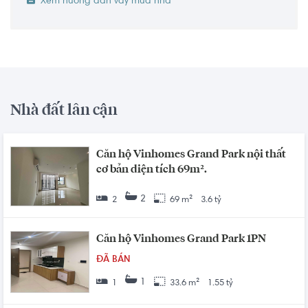
Xem hướng dẫn vay mua nhà
Nhà đất lân cận
Căn hộ Vinhomes Grand Park nội thất
cơ bản diện tích 69m².
2
2
69 m²
3.6 tỷ
Căn hộ Vinhomes Grand Park 1PN
ĐÃ BÁN
1
1
33.6 m²
1.55 tỷ