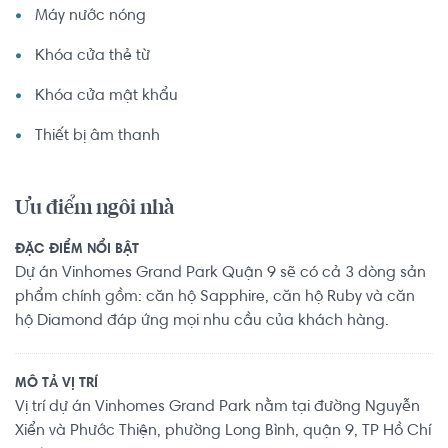
Máy nước nóng
Vay tối đa 70% giá trị căn hộ, vốn tự có chỉ cần 30%.

Khóa cửa thẻ từ
Tư vấn vay vốn ngân hàng nhanh chóng, liên hệ ngay 
0768892255 Hoàng Hằng ( Hotline/Zalo )

Khóa cửa mật khẩu
Hotline: 0768892255 Hoàng Hằng ( Hotline/Zalo ) Liên hệ 
ngay để nhận thông tin chi tiết và cơ hội đầu tư tốt nhất!
Thiết bị âm thanh
Ưu điểm ngôi nhà
ĐẶC ĐIỂM NỔI BẬT
Dự án Vinhomes Grand Park Quận 9 sẽ có cả 3 dòng sản
phẩm chính gồm: căn hộ Sapphire, căn hộ Ruby và căn
hộ Diamond đáp ứng mọi nhu cầu của khách hàng.
MÔ TẢ VỊ TRÍ
Vị trí dự án Vinhomes Grand Park nằm tại đường Nguyễn
Xiển và Phước Thiện, phường Long Bình, quận 9, TP Hồ Chí