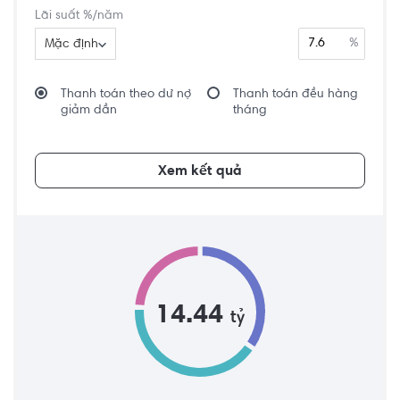
Lãi suất %/năm
%
Mặc định
Thanh toán theo dư nợ
Thanh toán đều hàng
giảm dần
tháng
Xem kết quả
14.44
tỷ