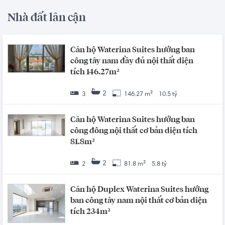
Nhà đất lân cận
Căn hộ Waterina Suites hướng ban
công tây nam đầy đủ nội thất diện
tích 146.27m²
2
3
146.27 m²
10.5 tỷ
Căn hộ Waterina Suites hướng ban
công đông nội thất cơ bản diện tích
81.8m²
2
2
81.8 m²
5.8 tỷ
Căn hộ Duplex Waterina Suites hướng
ban công tây nam nội thất cơ bản diện
tích 234m²