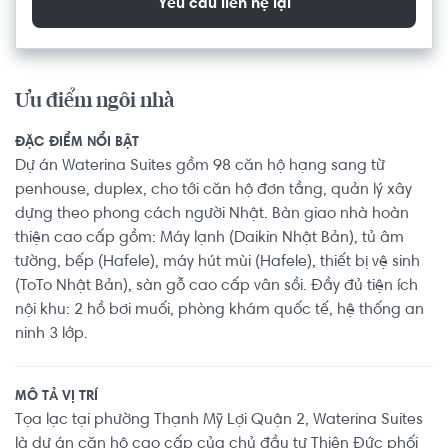
Yêu cầu liên hệ lại
Ưu điểm ngôi nhà
ĐẶC ĐIỂM NỔI BẬT
Dự án Waterina Suites gồm 98 căn hộ hạng sang từ
penhouse, duplex, cho tới căn hộ đơn tầng, quản lý xây
dựng theo phong cách người Nhật. Bàn giao nhà hoàn
thiện cao cấp gồm: Máy lạnh (Daikin Nhật Bản), tủ âm
tường, bếp (Hafele), máy hút mùi (Hafele), thiết bị vệ sinh
(ToTo Nhật Bản), sàn gỗ cao cấp vân sồi. Đầy đủ tiện ích
nội khu: 2 hồ bơi muối, phòng khám quốc tế, hệ thống an
ninh 3 lớp.
MÔ TẢ VỊ TRÍ
Tọa lạc tại phường Thạnh Mỹ Lợi Quận 2, Waterina Suites
là dự án căn hộ cao cấp của chủ đầu tư Thiên Đức phối