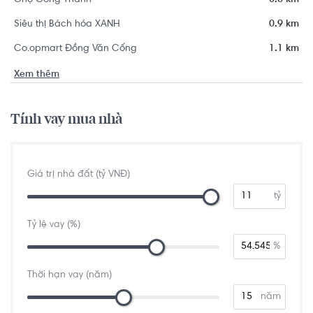
Chợ Công Thành
0.8 km
Siêu thị Bách hóa XANH
0.9 km
Co.opmart Đồng Văn Cống
1.1 km
Xem thêm
Tính vay mua nhà
Giá trị nhà đất (tỷ VNĐ)
tỷ
Tỷ lệ vay (%)
%
Thời hạn vay (năm)
năm