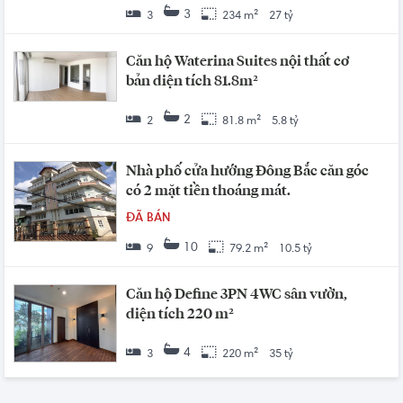
3
3
234 m²
27 tỷ
Căn hộ Waterina Suites nội thất cơ
bản diện tích 81.8m²
2
2
81.8 m²
5.8 tỷ
Nhà phố cửa hướng Đông Bắc căn góc
có 2 mặt tiền thoáng mát.
ĐÃ BÁN
10
9
79.2 m²
10.5 tỷ
Căn hộ Define 3PN 4WC sân vườn,
diện tích 220 m²
4
3
220 m²
35 tỷ