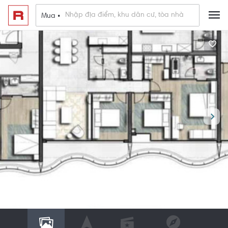
Mua •