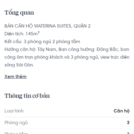
Tổng quan
BÁN CĂN HỘ WATERINA SUITES, QUẬN 2

Diện tích: 145m²

Kết cấu: 3 phòng ngủ 2 phòng tắm

Hướng căn hộ: Tây Nam, Ban công hướng: Đông Bắc, ban 
công ôm trọn phòng khách và 3 phòng ngủ, view trực diện 
sông Sài Gòn. 

Tình trạng nội thất: Đầy đủ nội thất cao cấp theo style 
Xem thêm
Nhật hiện đại

Pháp lý: Sổ hồng

Thông tin cơ bản
Tọa lạc tại phường Thạnh Mỹ Lợi Quận 2, Waterina Suites 
Loại hình
Căn hộ
là dự án căn hộ cao cấp của chủ đầu tư Thiên Đức phối 
hợp với Maeda – tập đoàn xây dựng hàng đầu Nhật Bản. 
Phòng ngủ
3
Dự án nằm trong tổng thể trung tâm hành chính Quận 2, 