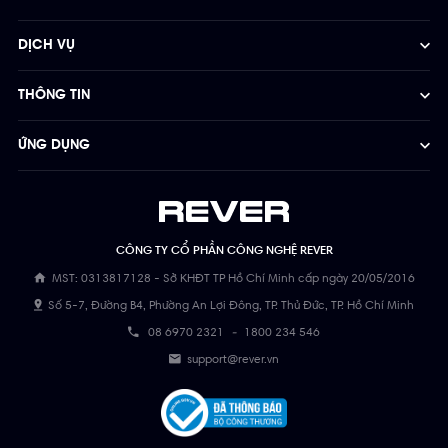
DỊCH VỤ
THÔNG TIN
ỨNG DỤNG
CÔNG TY CỔ PHẦN CÔNG NGHỆ REVER
MST: 0313817128 - Sở KHĐT TP Hồ Chí Minh cấp ngày 20/05/2016
Số 5-7, Đường B4, Phường An Lợi Đông, TP. Thủ Đức, TP. Hồ Chí Minh
08 6970 2321
-
1800 234 546
support@rever.vn