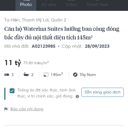
Photo
3D view
Video
Street view
Tạ Hiện
Thạnh Mỹ Lợi
Quận 2
Căn hộ Waterina Suites hướng ban công đông
bắc đầy đủ nội thất diện tích 145m²
Mã nhà đất:
A02123985
Cập nhật:
28/09/2023
11 tỷ
75.86 triệu/m²
3
2
145m²
Tây Nam
Thông tin đã xác thực, hình ảnh
Sẵn sàng giao dịch
thực, vị trí chính xác, giá đúng
Báo cáo nội dung