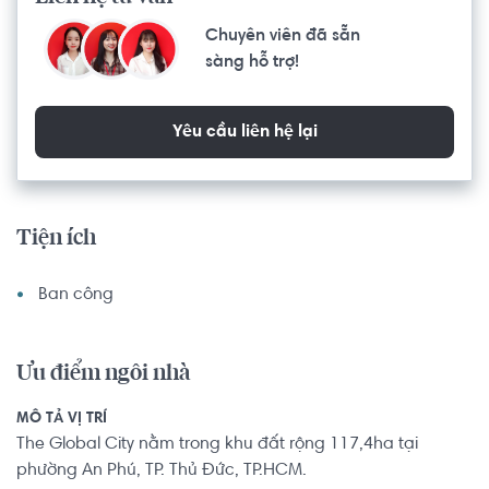
Chuyên viên đã sẵn
sàng hỗ trợ!
Yêu cầu liên hệ lại
Tiện ích
Ban công
Ưu điểm ngôi nhà
MÔ TẢ VỊ TRÍ
The Global City nằm trong khu đất rộng 117,4ha tại
phường An Phú, TP. Thủ Đức, TP.HCM.