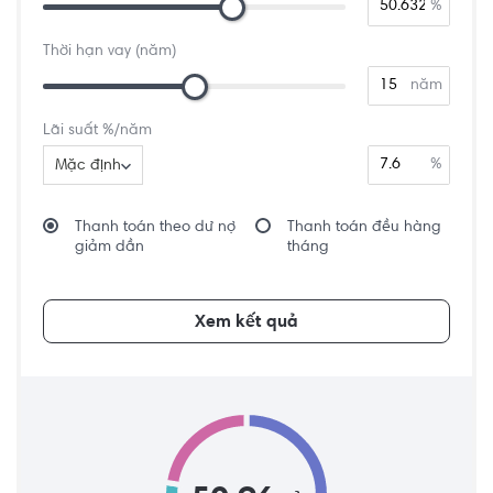
%
Thời hạn vay (năm)
năm
Lãi suất %/năm
%
Mặc định
Thanh toán theo dư nợ
Thanh toán đều hàng
giảm dần
tháng
Xem kết quả