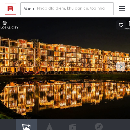
Mua •