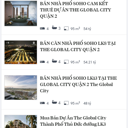
BÁN NHÀ PHỐ SOHO CAM KẾT
THUÊ DỰ ÁN THE GLOBAL CITY
QUẬN 2
3
4
95 m²
54 tỷ
BÁN CĂN NHÀ PHỐ SOHO LK8 TẠI
THE GLOBAL CITY QUẬN 2
4
4
95 m²
54.21 tỷ
BÁN NHÀ PHỐ SOHO LK13 TẠI THE
GLOBAL CITY QUẬN 2 The Global
City
4
4
95 m²
48 tỷ
Mua Bán Dự Án The Global City
Thành Phố Thủ Đức đường LK3