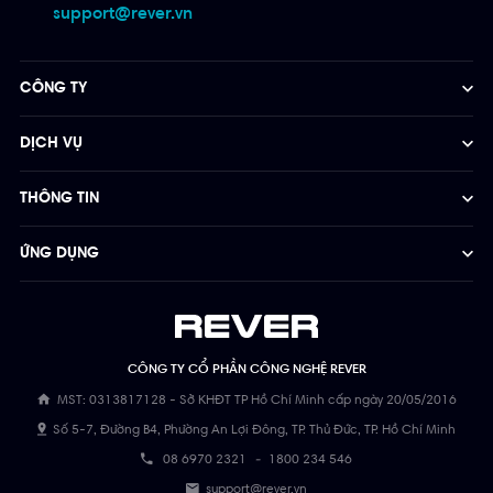
support@rever.vn
CÔNG TY
DỊCH VỤ
THÔNG TIN
ỨNG DỤNG
CÔNG TY CỔ PHẦN CÔNG NGHỆ REVER
MST: 0313817128 - Sở KHĐT TP Hồ Chí Minh cấp ngày 20/05/2016
Số 5-7, Đường B4, Phường An Lợi Đông, TP. Thủ Đức, TP. Hồ Chí Minh
08 6970 2321
-
1800 234 546
support@rever.vn