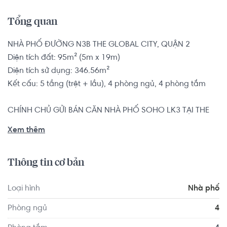
Tổng quan
NHÀ PHỐ ĐƯỜNG N3B THE GLOBAL CITY, QUẬN 2

Diện tích đất: 95m² (5m x 19m)

Diện tích sử dụng: 346.56m²

Kết cấu: 5 tầng (trệt + lầu), 4 phòng ngủ, 4 phòng tắm

CHÍNH CHỦ GỬI BÁN CĂN NHÀ PHỐ SOHO LK3 TẠI THE 
GLOBAL CITY QUẬN 2

Xem thêm
ĐÂY LÀ 1 KHU ĐÔ THỊ MỚI VỚI NHIỀU HOẠT ĐỘNG VUI 
CHƠI THU HÚT KHÁCH HÀNG ĐẾN ĐÂY NGÀY CÀNG 
Thông tin cơ bản
ĐÔNG ĐÚC

DT : 5X19M

Loại hình
Nhà phố
KẾT CẤU : 5 TẦNG.
Phòng ngủ
4