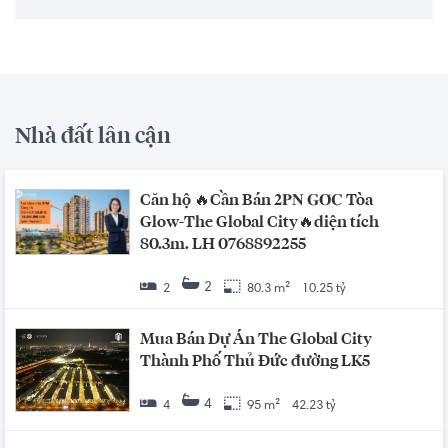
Nhà đất lân cận
Căn hộ 🔥Cần Bán 𝟐𝐏𝐍 𝐆𝐎́𝐂 Tòa
Glow-The Global City🔥diện tích
80.3m. LH 0768892255
2
2
80.3 m²
10.25 tỷ
Mua Bán Dự Án The Global City
Thành Phố Thủ Đức đường LK5
4
4
95 m²
42.23 tỷ