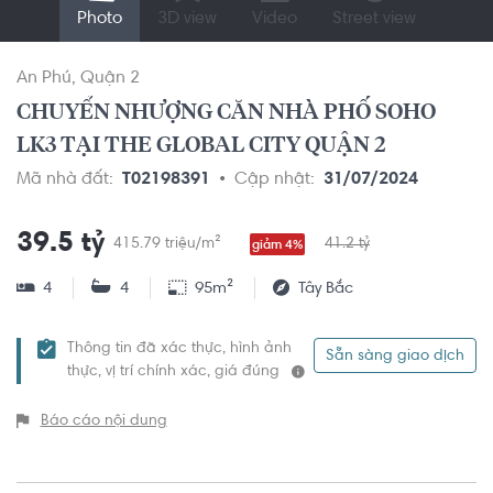
Photo
3D view
Video
Street view
An Phú
Quận 2
CHUYỂN NHƯỢNG CĂN NHÀ PHỐ SOHO
LK3 TẠI THE GLOBAL CITY QUẬN 2
Mã nhà đất:
T02198391
Cập nhật:
31/07/2024
39.5 tỷ
415.79 triệu/m²
41.2 tỷ
giảm 4%
4
4
95m²
Tây Bắc
Thông tin đã xác thực, hình ảnh
Sẵn sàng giao dịch
thực, vị trí chính xác, giá đúng
Báo cáo nội dung