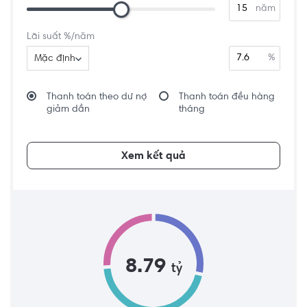
năm
Lãi suất %/năm
%
Mặc định
Thanh toán theo dư nợ
Thanh toán đều hàng
giảm dần
tháng
Xem kết quả
8.79
tỷ