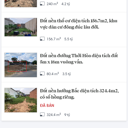
240 m²
4.2 tỷ
Đất nền thổ cư diện tích 156.7m2, khu
vực dân cư đông đúc lâu đời.
156.7 m²
5.5 tỷ
Đất nền đường Thới Hòa diện tích đất
5m x 16m vuông vắn.
80.4 m²
3.5 tỷ
Đất nền hướng Bắc diện tích 324.4m2,
có sổ hồng riêng.
ĐÃ BÁN
324.4 m²
9 tỷ