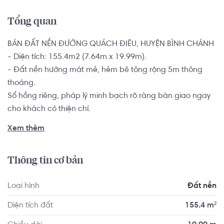
Tổng quan
BÁN ĐẤT NỀN ĐƯỜNG QUÁCH ĐIÊU, HUYỆN BÌNH CHÁNH

- Diện tích: 155.4m2 (7.64m x 19.99m).

- Đất nền hướng mát mẻ, hẻm bê tông rộng 5m thông 
thoáng.

Sổ hồng riêng, pháp lý minh bạch rõ ràng bàn giao ngay 
cho khách có thiện chí.

Xem thêm
Nhà nằm ngay vị trí KDC đông đúc sầm uất cách chợ Liên 
Ấp 1-2-3, cách chợ Vĩnh Lộc 300m, tập trung nhiều cửa 
Thông tin cơ bản
hàng quán xá, gần UBND xã, chợ Vĩnh Lộc, các KCN. Ráp 
gianh Bình Tân, dễ dàng di chuyển vào thành phố, gần 
Loại hình
Đất nền
tuyến đường QL1A.
Diện tích đất
155.4 m²