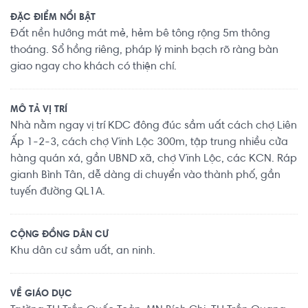
ĐẶC ĐIỂM NỔI BẬT
Đất nền hướng mát mẻ, hẻm bê tông rộng 5m thông
thoáng. Sổ hồng riêng, pháp lý minh bạch rõ ràng bàn
giao ngay cho khách có thiện chí.
MÔ TẢ VỊ TRÍ
Nhà nằm ngay vị trí KDC đông đúc sầm uất cách chợ Liên
Ấp 1-2-3, cách chợ Vĩnh Lộc 300m, tập trung nhiều cửa
hàng quán xá, gần UBND xã, chợ Vĩnh Lộc, các KCN. Ráp
gianh Bình Tân, dễ dàng di chuyển vào thành phố, gần
tuyến đường QL1A.
CỘNG ĐỒNG DÂN CƯ
Khu dân cư sầm uất, an ninh.
VỀ GIÁO DỤC