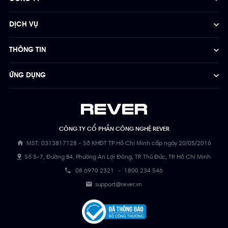
DỊCH VỤ
THÔNG TIN
ỨNG DỤNG
CÔNG TY CỔ PHẦN CÔNG NGHỆ REVER
MST: 0313817128 - Sở KHĐT TP Hồ Chí Minh cấp ngày 20/05/2016
Số 5-7, Đường B4, Phường An Lợi Đông, TP. Thủ Đức, TP. Hồ Chí Minh
08 6970 2321
-
1800 234 546
support@rever.vn