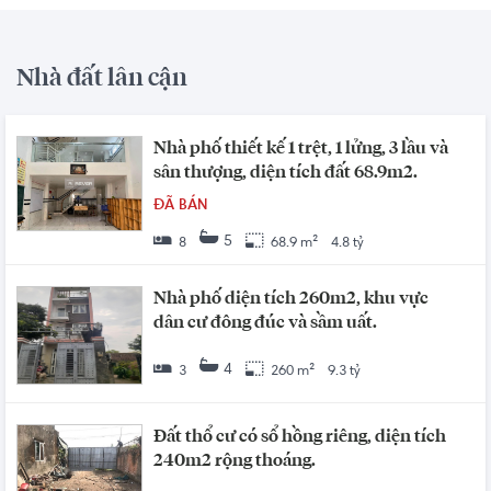
Nhà đất lân cận
Nhà phố thiết kế 1 trệt, 1 lửng, 3 lầu và
sân thượng, diện tích đất 68.9m2.
ĐÃ BÁN
5
8
68.9 m²
4.8 tỷ
Nhà phố diện tích 260m2, khu vực
dân cư đông đúc và sầm uất.
4
3
260 m²
9.3 tỷ
Đất thổ cư có sổ hồng riêng, diện tích
240m2 rộng thoáng.