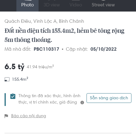
Photo
3D view
Video
Street view
Quách Điêu
Vĩnh Lộc A
Bình Chánh
Đất nền diện tích 155.4m2, hẻm bê tông rộng
5m thông thoáng.
Mã nhà đất:
PBC110317
Cập nhật:
05/10/2022
6.5 tỷ
41.94 triệu/m²
155.4m²
Thông tin đã xác thực, hình ảnh
Sẵn sàng giao dịch
thực, vị trí chính xác, giá đúng
Báo cáo nội dung