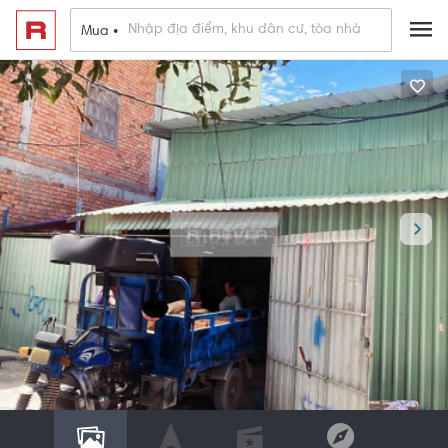
Mua •