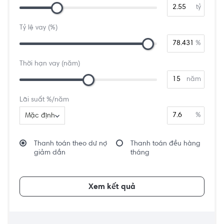
tỷ
Tỷ lệ vay (%)
%
Thời hạn vay (năm)
năm
Lãi suất %/năm
%
Mặc định
Thanh toán theo dư nợ
Thanh toán đều hàng
giảm dần
tháng
Xem kết quả