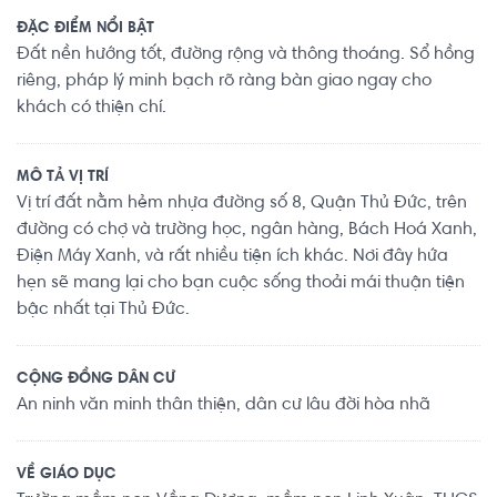
ĐẶC ĐIỂM NỔI BẬT
Đất nền hướng tốt, đường rộng và thông thoáng. Sổ hồng
riêng, pháp lý minh bạch rõ ràng bàn giao ngay cho
khách có thiện chí.
MÔ TẢ VỊ TRÍ
Vị trí đất nằm hẻm nhựa đường số 8, Quận Thủ Đức, trên
đường có chợ và trường học, ngân hàng, Bách Hoá Xanh,
Điện Máy Xanh, và rất nhiều tiện ích khác. Nơi đây hứa
hẹn sẽ mang lại cho bạn cuộc sống thoải mái thuận tiện
bậc nhất tại Thủ Đức.
CỘNG ĐỒNG DÂN CƯ
An ninh văn minh thân thiện, dân cư lâu đời hòa nhã
VỀ GIÁO DỤC