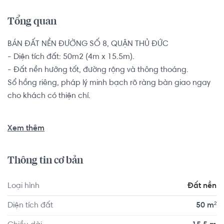
Tổng quan
BÁN ĐẤT NỀN ĐƯỜNG SỐ 8, QUẬN THỦ ĐỨC

- Diện tích đất: 50m2 (4m x 15.5m).

- Đất nền hướng tốt, đường rộng và thông thoáng.

Sổ hồng riêng, pháp lý minh bạch rõ ràng bàn giao ngay 
cho khách có thiện chí.

Vị trí đất nằm hẻm nhựa đường số 8, Quận Thủ Đức, trên 
Xem thêm
đường có chợ và trường học, ngân hàng, Bách Hoá Xanh, 
Điện Máy Xanh, và rất nhiều tiện ích khác. Nơi đây hứa 
Thông tin cơ bản
hẹn sẽ mang lại cho bạn cuộc sống thoải mái thuận tiện 
bậc nhất tại Thủ Đức.
Loại hình
Đất nền
Diện tích đất
50 m²