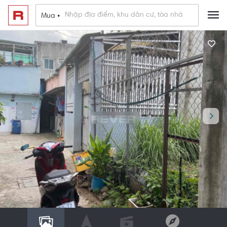
Mua •