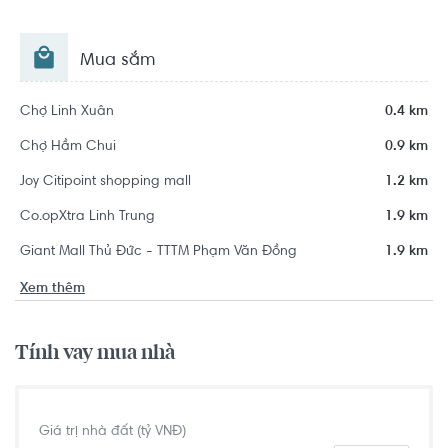
Mua sắm
Chợ Linh Xuân
0.4 km
Chợ Hầm Chui
0.9 km
Joy Citipoint shopping mall
1.2 km
Co.opXtra Linh Trung
1.9 km
Giant Mall Thủ Đức - TTTM Phạm Văn Đồng
1.9 km
Xem thêm
Tính vay mua nhà
Giá trị nhà đất (tỷ VNĐ)