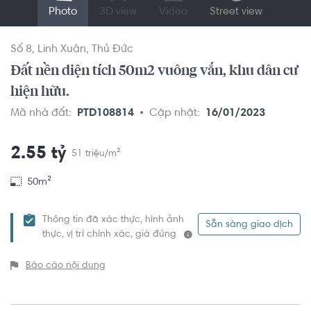
Photo
3D view
Video
Street view
Số 8
Linh Xuân
Thủ Đức
Đất nền diện tích 50m2 vuông vắn, khu dân cư
hiện hữu.
Mã nhà đất:
PTD108814
Cập nhật:
16/01/2023
2.55 tỷ
51 triệu/m²
50m²
Thông tin đã xác thực, hình ảnh
Sẵn sàng giao dịch
thực, vị trí chính xác, giá đúng
Báo cáo nội dung