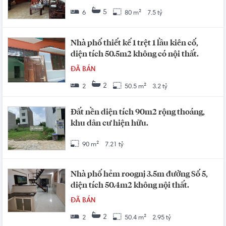
5
6
80 m²
7.5 tỷ
Nhà phố thiết kế 1 trệt 1 lầu kiên cố,
diện tích 50.5m2 không có nội thất.
ĐÃ BÁN
2
2
50.5 m²
3.2 tỷ
Đất nền diện tích 90m2 rộng thoáng,
khu dân cư hiện hữu.
90 m²
7.21 tỷ
Nhà phố hẻm roognj 3.5m đường Số 5,
diện tích 50.4m2 không nội thất.
ĐÃ BÁN
2
2
50.4 m²
2.95 tỷ