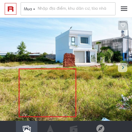
Mua •