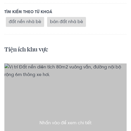
TÌM KIẾM THEO TỪ KHOÁ
đất nền nhà bè
bán đất nhà bè
Tiện ích khu vực
Nhấn vào để xem chi tiết