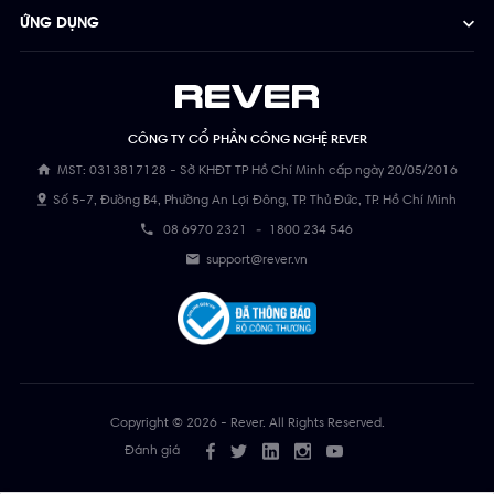
ỨNG DỤNG
CÔNG TY CỔ PHẦN CÔNG NGHỆ REVER
MST: 0313817128 - Sở KHĐT TP Hồ Chí Minh cấp ngày 20/05/2016
Số 5-7, Đường B4, Phường An Lợi Đông, TP. Thủ Đức, TP. Hồ Chí Minh
08 6970 2321
-
1800 234 546
support@rever.vn
Copyright © 2026 - Rever. All Rights Reserved.
Đánh giá