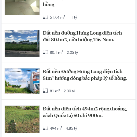
hồng
517.4 m²
11 tỷ
Đất nền đường Hưng Long diện tích
đất 80.1m2, cửa hướng Tây Nam.
80.1 m²
2.35 tỷ
Đất nền Đường Hưng Long diện tích
81m² hướng đông bắc pháp lý sổ hồng.
81 m²
2.39 tỷ
Đất nền diện tích 494m2 rộng thoáng,
cách Quốc Lộ 50 chỉ 900m.
494 m²
4.85 tỷ