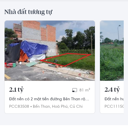
Nhà đất tương tự
2.1 tỷ
2.4 tỷ
81 m²
Đất nền có 2 mặt tiền đường Bên Than rộng
Đất nền hướ
8m, diện tích 81m2.
có sổ hồng r
PCC83508
•
Bến Than,
Hoà Phú,
Củ Chi
PCC111500
Chi