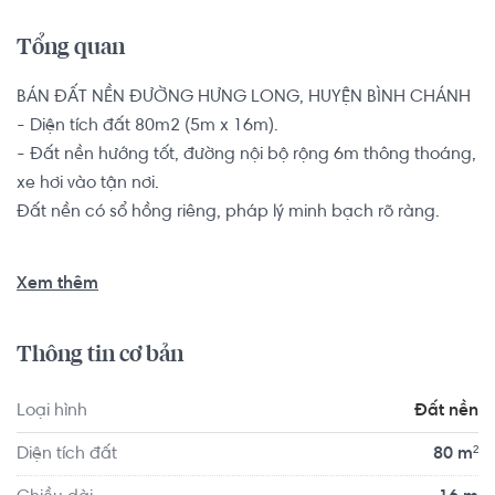
Tổng quan
BÁN ĐẤT NỀN ĐƯỜNG HƯNG LONG, HUYỆN BÌNH CHÁNH

- Diện tích đất 80m2 (5m x 16m).

- Đất nền hướng tốt, đường nội bộ rộng 6m thông thoáng, 
xe hơi vào tận nơi.

Đất nền có sổ hồng riêng, pháp lý minh bạch rõ ràng. 

Vị trí đất nằm tại đường Hốc Hưu rộng rãi, gần các tuyến 
Xem thêm
đường lớn như Quốc lộ 50, Đoàn Nguyễn Tuấn, Nguyễn 
Văn Long thuận tiện di chuyển. Xung quanh có đầy đủ 
Thông tin cơ bản
mọi tiện ích.
Loại hình
Đất nền
Diện tích đất
80 m²