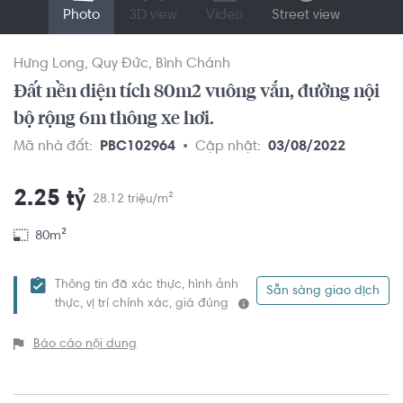
Photo
3D view
Video
Street view
Hưng Long
Quy Đức
Bình Chánh
Đất nền diện tích 80m2 vuông vắn, đường nội
bộ rộng 6m thông xe hơi.
Mã nhà đất:
PBC102964
Cập nhật:
03/08/2022
2.25 tỷ
28.12 triệu/m²
80m²
Thông tin đã xác thực, hình ảnh
Sẵn sàng giao dịch
thực, vị trí chính xác, giá đúng
Báo cáo nội dung