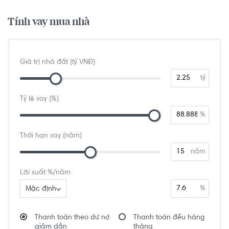
Tính vay mua nhà
Giá trị nhà đất (tỷ VNĐ)
tỷ
Tỷ lệ vay (%)
%
Thời hạn vay (năm)
năm
Lãi suất %/năm
%
Mặc định
Thanh toán theo dư nợ
Thanh toán đều hàng
giảm dần
tháng