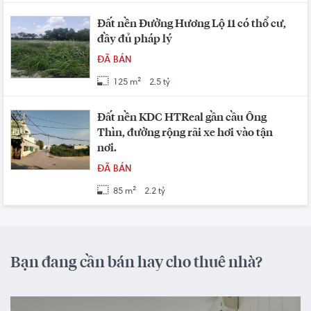
Đất nền Đường Hương Lộ 11 có thổ cư,
đầy đủ pháp lý
ĐÃ BÁN
125 m²
2.5 tỷ
Đất nền KDC HTReal gần cầu Ông
Thìn, đường rộng rãi xe hơi vào tận
nơi.
ĐÃ BÁN
85 m²
2.2 tỷ
Bạn đang cần bán hay cho thuê nhà?