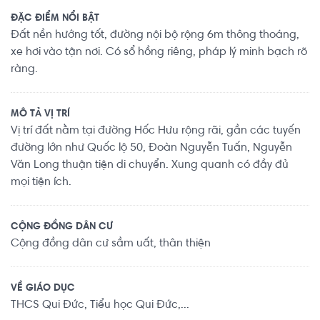
ĐẶC ĐIỂM NỔI BẬT
Đất nền hướng tốt, đường nội bộ rộng 6m thông thoáng,
xe hơi vào tận nơi. Có sổ hồng riêng, pháp lý minh bạch rõ
ràng.
MÔ TẢ VỊ TRÍ
Vị trí đất nằm tại đường Hốc Hưu rộng rãi, gần các tuyến
đường lớn như Quốc lộ 50, Đoàn Nguyễn Tuấn, Nguyễn
Văn Long thuận tiện di chuyển. Xung quanh có đầy đủ
mọi tiện ích.
CỘNG ĐỒNG DÂN CƯ
Cộng đồng dân cư sầm uất, thân thiện
VỀ GIÁO DỤC
THCS Qui Đức, Tiểu học Qui Đức,...