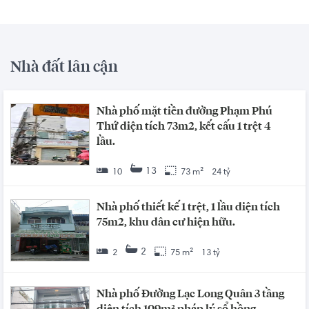
Nhà đất lân cận
Nhà phố mặt tiền đường Phạm Phú
Thứ diện tích 73m2, kết cấu 1 trệt 4
lầu.
13
10
73 m²
24 tỷ
Nhà phố thiết kế 1 trệt, 1 lầu diện tích
75m2, khu dân cư hiện hữu.
2
2
75 m²
13 tỷ
Nhà phố Đường Lạc Long Quân 3 tầng