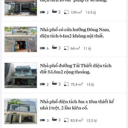
diện tích 109m² pháp lý sổ hồng.
2
2
109 m²
13.5 tỷ
Nhà phố có cửa hướng Đông Nam,
diện tích 64m2 không nội thất.
3
6
64 m²
11 tỷ
Nhà phố đường Tái Thiết diện tích
đất 83.8m2 rộng thoáng.
3
2
75.4 m²
13 tỷ
Nhà phố diện tích 5m x 18m thiết kế
nhà 1 trệt, 2 lầu kiên cố.
3
3
83.8 m²
15.2 tỷ