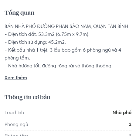
Tổng quan
BÁN NHÀ PHỐ ĐƯỜNG PHAN SÀO NAM, QUẬN TÂN BÌNH

- Diện tích đất: 53.3m2 (6.75m x 9.7m).

- Diện tích sử dụng: 45.2m2.

- Kết cấu nhà 1 trệt, 3 lầu bao gồm 6 phòng ngủ và 4 
phòng tắm.

- Nhà hướng tốt, đường rộng rãi và thông thoáng.

Nhà có sổ hồng riêng, pháp lý minh bạch rõ ràng. 

Xem thêm
Vị trí nằm hẻm thông ra Phạm Phú Thứ, hẻm thông thoáng 
Thông tin cơ bản
dân trí cao. Gần chợ Tân Bình, trường học, rạp phim 
Galaxy Tân Bình, chợ Bàu Cát. Phù hợp mua cho thuê, 
Loại hình
Nhà phố
hoặc mở cửa hàng kinh doanh, buôn bán.
Phòng ngủ
2