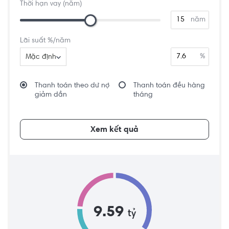
Thời hạn vay (năm)
năm
Lãi suất %/năm
%
Mặc định
Thanh toán theo dư nợ
Thanh toán đều hàng
giảm dần
tháng
Xem kết quả
9.59
tỷ