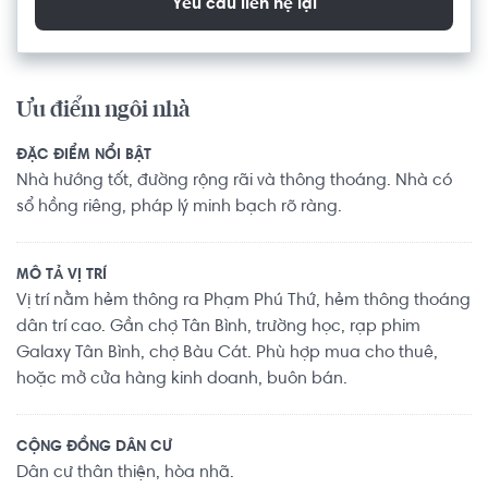
Yêu cầu liên hệ lại
Ưu điểm ngôi nhà
ĐẶC ĐIỂM NỔI BẬT
Nhà hướng tốt, đường rộng rãi và thông thoáng. Nhà có
sổ hồng riêng, pháp lý minh bạch rõ ràng.
MÔ TẢ VỊ TRÍ
Vị trí nằm hẻm thông ra Phạm Phú Thứ, hẻm thông thoáng
dân trí cao. Gần chợ Tân Bình, trường học, rạp phim
Galaxy Tân Bình, chợ Bàu Cát. Phù hợp mua cho thuê,
hoặc mở cửa hàng kinh doanh, buôn bán.
CỘNG ĐỒNG DÂN CƯ
Dân cư thân thiện, hòa nhã.