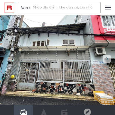
Mua •