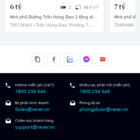
6 tỷ
7 tỷ
2
48.9 m²
Nhà phố Đường Trần Hưng Đạo 2 tầng diện
Nhà phố đườ
tích 48.9m² pháp lý sổ hồng.
50m2, cửa h
T05136363
•
Trần Hưng Đạo,
Phường 7,
T0494489
•
Quận 5
4
Hotline miễn phí (24/7)
Khiếu nại, phản hồi (miễn phí)
1800 234 546
1800 234 560
Bộ phận kinh doanh
Phòng dự án
Sales@rever.vn
phongduan@rever.vn
Chăm sóc khách hàng
support@rever.vn