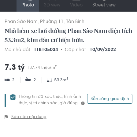
Photo
3D view
Video
Street view
Phan Sào Nam
Phường 11
Tân Bình
Nhà hẻm xe hơi đường Phan Sào Nam diện tích
53.3m2, khu dân cư hiện hữu.
Mã nhà đất:
TTB105034
Cập nhật:
10/09/2022
7.3 tỷ
137.74 triệu/m²
2
2
53.3m²
Thông tin đã xác thực, hình ảnh
Sẵn sàng giao dịch
thực, vị trí chính xác, giá đúng
Báo cáo nội dung