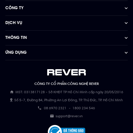
CÔNG TY
DỊCH VỤ
THÔNG TIN
ỨNG DỤNG
CÔNG TY CỔ PHẦN CÔNG NGHỆ REVER
MST: 0313817128 - Sở KHĐT TP Hồ Chí Minh cấp ngày 20/05/2016
Số 5-7, Đường B4, Phường An Lợi Đông, TP. Thủ Đức, TP. Hồ Chí Minh
08 6970 2321
-
1800 234 546
support@rever.vn