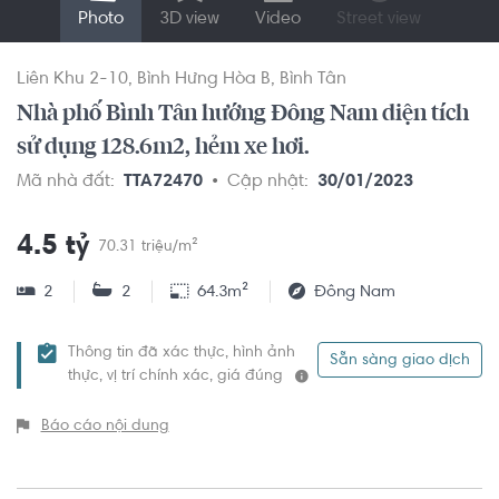
Photo
3D view
Video
Street view
Liên Khu 2-10
Bình Hưng Hòa B
Bình Tân
Nhà phố Bình Tân hướng Đông Nam diện tích
sử dụng 128.6m2, hẻm xe hơi.
Mã nhà đất:
TTA72470
Cập nhật:
30/01/2023
4.5 tỷ
70.31 triệu/m²
2
2
64.3m²
Đông Nam
Thông tin đã xác thực, hình ảnh
Sẵn sàng giao dịch
thực, vị trí chính xác, giá đúng
Báo cáo nội dung