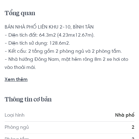
Tổng quan
BÁN NHÀ PHỐ LIÊN KHU 2-10, BÌNH TÂN

- Diện tích đất: 64.3m2 (4.23mx12.67m).

- Diện tích sử dụng: 128.6m2.

- Kết cấu: 2 tầng gồm 2 phòng ngủ và 2 phòng tắm.

- Nhà hướng Đông Nam, mặt hẻm rông 8m 2 xe hơi oto 
vào thoải mái.

Sổ hồng riêng, pháp lý minh bạch rõ ràng bàn giao ngay 
Xem thêm
trong ngày cho khách có thiện chí.

Thông tin cơ bản
Nhà phố còn mới nằm trong khu vực dân cư đông đúc, 
thuận tiện di chuyển thông qua nhiều tuyến đường như 
Loại hình
Nhà phố
đường M1, đường Xa lộ Đại Hàn,.... dễ dàng di chuyển 
vào trung tâm thành phố đến quận Phú Nhuận, quận 1, 
Phòng ngủ
2
.... Cách sân bay Tân Sơn Nhất 20', Aeon Tân Phú 10', 