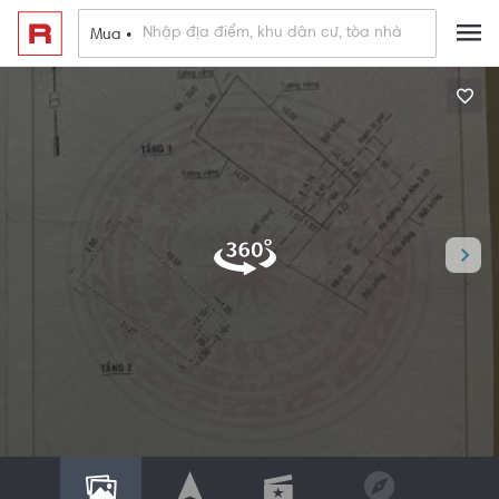
Mua •