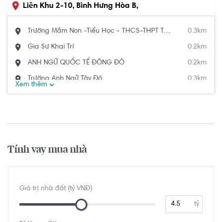
Liên Khu 2-10, Bình Hưng Hòa B,
Bình Tân, Hồ Chí Minh
Trường Mầm Non -Tiểu Học - THCS-THPT Trí Tuệ Việt
0.3km
Gia Sư Khai Trí
0.2km
ANH NGỮ QUỐC TẾ ĐÔNG ĐÔ
0.2km
Trường Anh Ngữ Tây Đô
0.3km
Xem thêm
Trung Tâm Anh Ngữ Tầm Cao Mới
0.4km
Trung tâm Gia Sư Đỉnh Cao Tri Thức
0.8km
Trường Mầm Non Tuổi Thơ
28.0km
Lớp mẫu giáo Như Ngọc
68.0km
Tính vay mua nhà
Trường Mầm Non Nam Mỹ
76.0km
Lớp Mầm Non Trí Việt
97.0km
Giá trị nhà đất (tỷ VNĐ)
Trường mầm non thỏ nâu
0.1km
tỷ
Mam Non Lucky ABC
0.1km
Lớp Mẫu Giáo Duy Quỳnh
0.1km