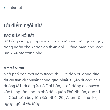
Internet
Ưu điểm ngôi nhà
ĐẶC ĐIỂM NỔI BẬT
Sổ hồng riêng, pháp lý minh bạch rõ ràng bàn giao ngay
trong ngày cho khách có thiện chí. Đường hẻm nhà rộng
8m 2 xe oto tranh nhau.
MÔ TẢ VỊ TRÍ
Nhà phố còn mới nằm trong khu vực dân cư đông đúc,
thuận tiện di chuyển thông qua nhiều tuyến đường như
đường M1, đường Xa lộ Đại Hàn,.... dễ dàng di chuyển
vào trung tâm thành phố đến quận Phú Nhuận, quận 1,
.... Cách sân bay Tân Sơn Nhất 20', Aeon Tân Phú 10',
ngay ngã tư Gò Mây.