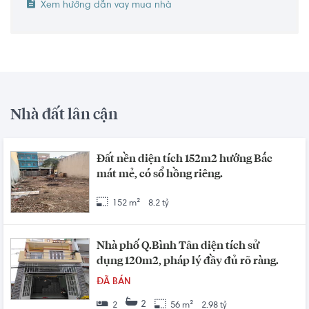
Xem hướng dẫn vay mua nhà
Nhà đất lân cận
Đất nền diện tích 152m2 hướng Bắc
mát mẻ, có sổ hồng riêng.
152 m²
8.2 tỷ
Nhà phố Q.Bình Tân diện tích sử
dụng 120m2, pháp lý đầy đủ rõ ràng.
ĐÃ BÁN
2
2
56 m²
2.98 tỷ