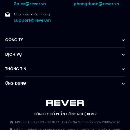
Sales@rever.vn
phongduan@rever.vn
Chăm sóc khách hàng
support@rever.vn
CÔNG TY
DỊCH VỤ
THÔNG TIN
ỨNG DỤNG
CÔNG TY CỔ PHẦN CÔNG NGHỆ REVER
MST: 0313817128 - Sở KHĐT TP Hồ Chí Minh cấp ngày 20/05/2016