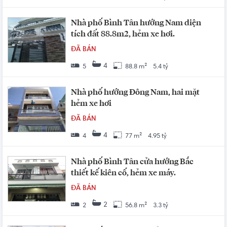
Nhà phố Bình Tân hướng Nam diện
tích đất 88.8m2, hẻm xe hơi.
ĐÃ BÁN
4
5
88.8 m²
5.4 tỷ
Nhà phố hướng Đông Nam, hai mặt
hẻm xe hơi
ĐÃ BÁN
4
4
77 m²
4.95 tỷ
Nhà phố Bình Tân cửa hướng Bắc
thiết kế kiên cố, hẻm xe máy.
ĐÃ BÁN
2
2
56.8 m²
3.3 tỷ