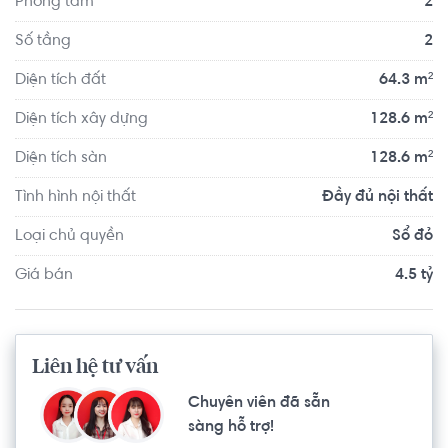
Phòng tắm
2
ngay ngã tư Gò Mây.
Số tầng
2
Diện tích đất
64.3 m²
Diện tích xây dựng
128.6 m²
Diện tích sàn
128.6 m²
Tình hình nội thất
Đầy đủ nội thất
Loại chủ quyền
Sổ đỏ
Giá bán
4.5 tỷ
Liên hệ tư vấn
Chuyên viên đã sẵn
sàng hỗ trợ!