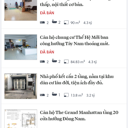
thấp, nội thất cơ bản.
ĐÃ BÁN
2
2
90 m²
4.3 tỷ
Căn hộ chung cư Thế Hệ Mới ban
công hướng Tây Nam thoáng mát.
ĐÃ BÁN
2
2
84.83 m²
4.3 tỷ
Nhà phố kết cấu 2 tầng, nằm tại khu
dân cư lâu đời, tiện ích đầy đủ.
1
2
13.8 m²
3.2 tỷ
Căn hộ The Grand Manhattan tầng 20
cửa hướng Đông Nam.