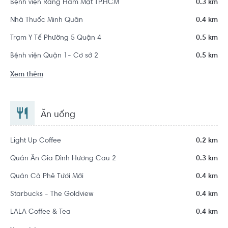
Bệnh viện Răng Hàm Mặt TP.HCM
0.3 km
Nhà Thuốc Minh Quân
0.4 km
Trạm Y Tế Phường 5 Quận 4
0.5 km
Bệnh viện Quận 1- Cơ sở 2
0.5 km
Xem thêm
Ăn uống
Light Up Coffee
0.2 km
Quán Ăn Gia Đình Hương Cau 2
0.3 km
Quán Cà Phê Tươi Mới
0.4 km
Starbucks - The Goldview
0.4 km
LALA Coffee & Tea
0.4 km