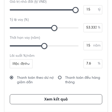
Giá trị nhà đất (tỷ VNĐ)
tỷ
Tỷ lệ vay (%)
%
Thời hạn vay (năm)
năm
Lãi suất %/năm
%
Mặc định
Thanh toán theo dư nợ
Thanh toán đều hàng
giảm dần
tháng
Xem kết quả