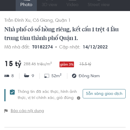
Photo
3D view
Video
Street view
Trần Đình Xu
Cô Giang
Quận 1
Nhà phố có sổ hồng riêng, kết cấu 1 trệt 4 lầu
trung tâm thành phố Quận 1.
Mã nhà đất:
T0182274
Cập nhật:
14/12/2022
15 tỷ
288.46 triệu/m²
15.5 tỷ
giảm 3%
8
9
52m²
Đông Nam
Thông tin đã xác thực, hình ảnh
Sẵn sàng giao dịch
thực, vị trí chính xác, giá đúng
Báo cáo nội dung