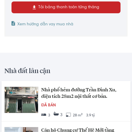
Tải bảng thanh toán từng tháng
Xem hướng dẫn vay mua nhà
Nhà đất lân cận
Nhà phố hẻm đường Trần Đình Xu,
diện tích 28m2 nội thất cơ bản.
ĐÃ BÁN
3
3
28 m²
3.9 tỷ
Căn hộ Chung cư Thế Hệ Mới tầng