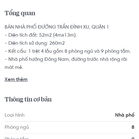
Tổng quan
BÁN NHÀ PHỐ ĐƯỜNG TRẦN ĐÌNH XU, QUẬN 1

- Diện tích đất: 52m2 (4mx13m).

- Diện tích sử dụng: 260m2

- Kết cấu: 1 trệt 4 lầu gồm 8 phòng ngủ và 9 phòng tắm.

- Nhà phố hướng Đông Nam, đường trước nhà rộng rãi 
mát mẻ.

Sổ hồng riêng, pháp lý minh bạch rõ ràng, bàn giao kèm 
Xem thêm
nội thất cơ bản.

Thông tin cơ bản
Nhà phố quận 1, gần phố đi bộ Bùi Viện, chợ Bến Thành, 
thuận tiện di chuyển đến các khu vực và quận huyện khác 
Loại hình
Nhà phố
dễ dàng; liền kề Trường ĐH Văn Lang, cách Trường tiểu 
học Lương Thế Vinh, Trường THPT Lương Thế Vinh 100m, 
Phòng ngủ
8
Cách đường Trần Hưng Đạo 300m, Cách đại lộ Võ Văn 