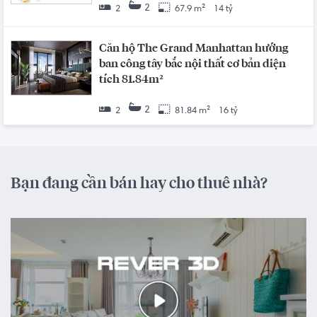
2
2
67.9 m²
14 tỷ
Căn hộ The Grand Manhattan hướng
ban công tây bắc nội thất cơ bản diện
tích 81.84m²
2
2
81.84 m²
16 tỷ
Bạn đang cần bán hay cho thuê nhà?