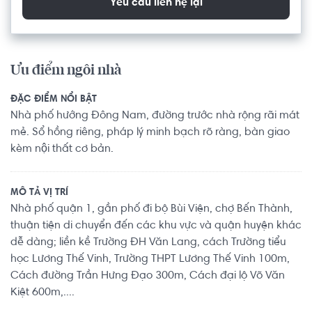
Yêu cầu liên hệ lại
Ưu điểm ngôi nhà
ĐẶC ĐIỂM NỔI BẬT
Nhà phố hướng Đông Nam, đường trước nhà rộng rãi mát
mẻ. Sổ hồng riêng, pháp lý minh bạch rõ ràng, bàn giao
kèm nội thất cơ bản.
MÔ TẢ VỊ TRÍ
Nhà phố quận 1, gần phố đi bộ Bùi Viện, chợ Bến Thành,
thuận tiện di chuyển đến các khu vực và quận huyện khác
dễ dàng; liền kề Trường ĐH Văn Lang, cách Trường tiểu
học Lương Thế Vinh, Trường THPT Lương Thế Vinh 100m,
Cách đường Trần Hưng Đạo 300m, Cách đại lộ Võ Văn
Kiệt 600m,....