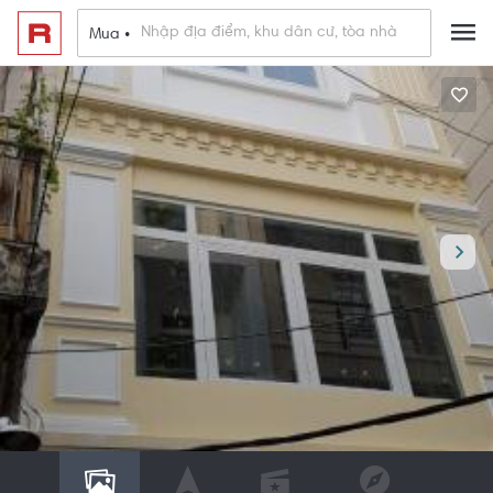
Mua •