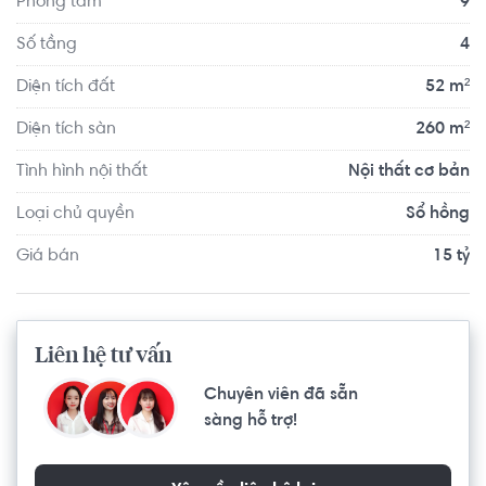
Phòng tắm
9
Kiệt 600m,....
Số tầng
4
Diện tích đất
52 m²
Diện tích sàn
260 m²
Tình hình nội thất
Nội thất cơ bản
Loại chủ quyền
Sổ hồng
Giá bán
15 tỷ
Liên hệ tư vấn
Chuyên viên đã sẵn
sàng hỗ trợ!