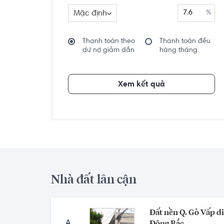
Mặc định
%
Thanh toán theo
Thanh toán đều
dư nợ giảm dần
hàng tháng
Xem kết quả
Nhà đất lân cận
Đất nền Q. Gò Vấp di
A
Đông Bắc.