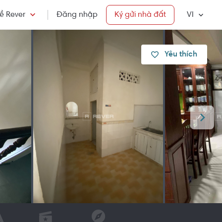
ề Rever
Đăng nhập
Ký gửi nhà đất
VI
Yêu thích