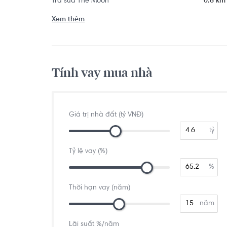
Trà sữa The Moon
0.6 km
Xem thêm
Tính vay mua nhà
Giá trị nhà đất (tỷ VNĐ)
tỷ
Tỷ lệ vay (%)
%
Thời hạn vay (năm)
năm
Lãi suất %/năm