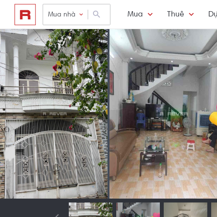
Mua
Thuê
Dự
Mua nhà