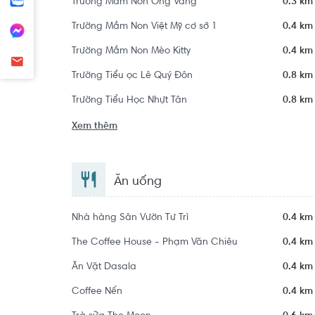
Trường Mầm Non Ong Vàng
0.3 km
Trường Mầm Non Việt Mỹ cơ sở 1
0.4 km
Trường Mầm Non Mèo Kitty
0.4 km
Trường Tiểu ọc Lê Quý Đôn
0.8 km
Trường Tiểu Học Nhựt Tân
0.8 km
Xem thêm
Ăn uống
Nhà hàng Sân Vườn Tư Trì
0.4 km
The Coffee House - Phạm Văn Chiêu
0.4 km
Ăn Vặt Dasala
0.4 km
Coffee Nến
0.4 km