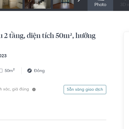
Photo
3D v
2 tầng, diện tích 50m², hướng
023
50m²
Đông
ính xác, giá đúng
Sẵn sàng giao dịch