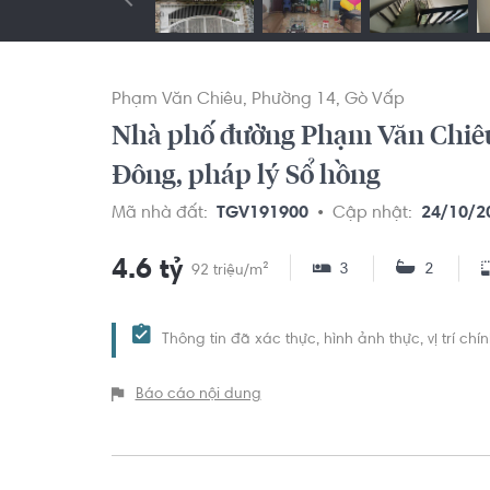
Phạm Văn Chiêu
Phường 14
Gò Vấp
Nhà phố đường Phạm Văn Chiêu 
Đông, pháp lý Sổ hồng
Mã nhà đất:
TGV191900
Cập nhật:
24/10/2
4.6 tỷ
3
2
92 triệu/m²
Thông tin đã xác thực, hình ảnh thực, vị trí ch
Báo cáo nội dung