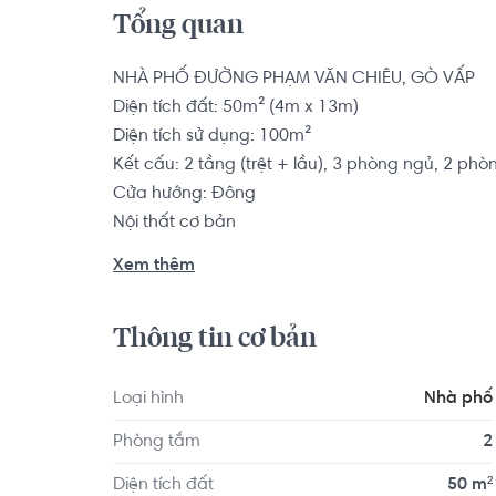
Tổng quan
NHÀ PHỐ ĐƯỜNG PHẠM VĂN CHIÊU, GÒ VẤP

Diện tích đất: 50m² (4m x 13m)

Diện tích sử dụng: 100m²

Kết cấu: 2 tầng (trệt + lầu), 3 phòng ngủ, 2 phò
Cửa hướng: Đông

Nội thất cơ bản

Pháp lý: Sổ hồng

Xem thêm
Nhà phố có vị trí cách Trường Mầm non Sao Mai
Thông tin cơ bản
km... Tọa lạc tại vị trí thuận tiện di chuyển với đầ
quanh như: Trạm Y Tế phường 16 quận Gò Vấp,
Loại hình
Nhà phố
Phòng tắm
2
Diện tích đất
50 m²