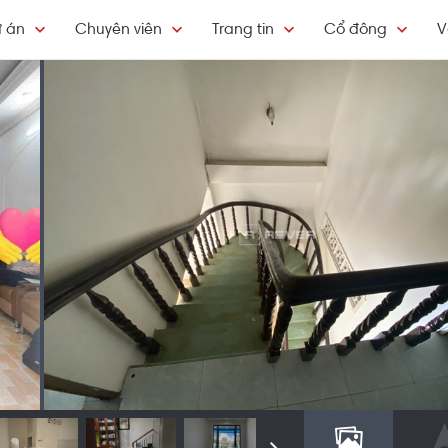
 án
Chuyên viên
Trang tin
Cổ đông
V