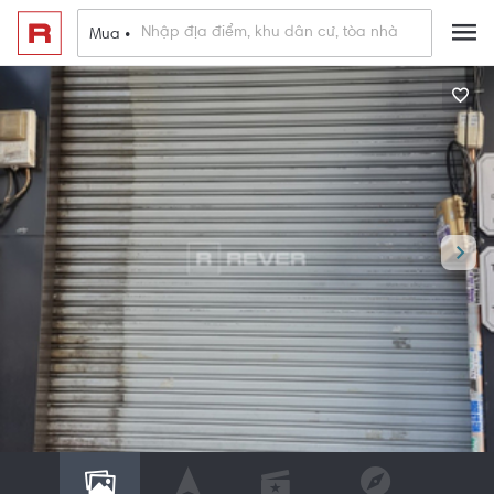
Mua •