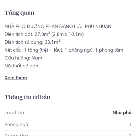
Tổng quan
NHÀ PHỐ ĐƯỜNG PHAN ĐĂNG LƯU, PHÚ NHUẬN

Diện tích đất: 27.8m² (2.8m x 10.1m)

Diện tích sử dụng: 38.1m²

Kết cấu: 1 tầng (trệt + lầu), 1 phòng ngủ, 1 phòng tắm

Cửa hướng: Nam

Nội thất cơ bản

Pháp lý: Sổ hồng

Xem thêm
Nhà phố có vị trí cách Trường Đại học Mở Thành Phố Hồ 
Thông tin cơ bản
Chí Minh 1.8 km, cách Trường Cao đẳng Sài Gòn Gia Định 
1.3 km... Tọa lạc tại vị trí thuận tiện di chuyển với đầy đủ 
Loại hình
Nhà phố
các tiện ích về y tế, giáo dục và giải trí xung quanh như: 
Bệnh viện quận Bình Thạnh, Trung Tâm Y Tế Quận 1...
Phòng ngủ
1