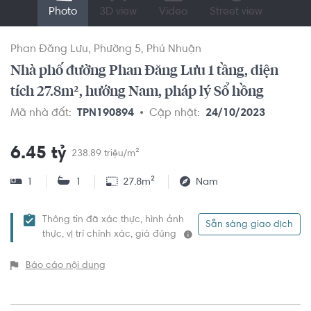
Photo
3D view
Video
Street view
Phan Đăng Lưu
Phường 5
Phú Nhuận
Nhà phố đường Phan Đăng Lưu 1 tầng, diện
tích 27.8m², hướng Nam, pháp lý Sổ hồng
Mã nhà đất:
TPN190894
Cập nhật:
24/10/2023
6.45 tỷ
238.89 triệu/m²
1
1
27.8m²
Nam
Thông tin đã xác thực, hình ảnh
Sẵn sàng giao dịch
thực, vị trí chính xác, giá đúng
Báo cáo nội dung