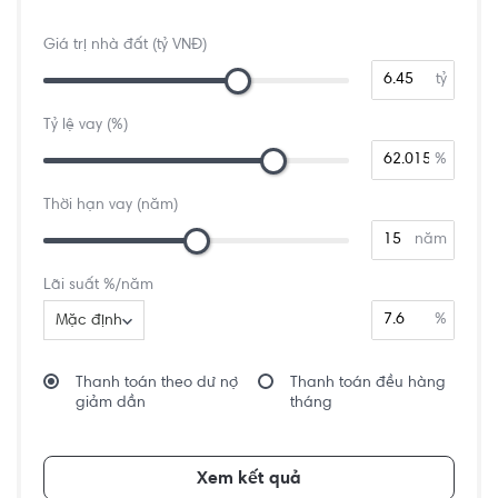
Giá trị nhà đất (tỷ VNĐ)
tỷ
Tỷ lệ vay (%)
%
Thời hạn vay (năm)
năm
Lãi suất %/năm
%
Mặc định
Thanh toán theo dư nợ
Thanh toán đều hàng
giảm dần
tháng
Xem kết quả