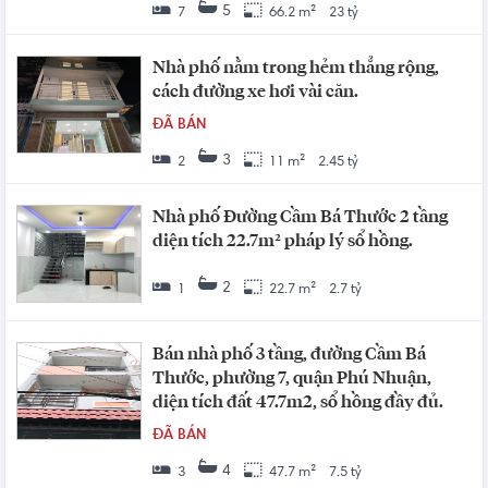
5
7
66.2 m²
23 tỷ
Nhà phố nằm trong hẻm thẳng rộng,
cách đường xe hơi vài căn.
ĐÃ BÁN
3
2
11 m²
2.45 tỷ
Nhà phố Đường Cầm Bá Thước 2 tầng
diện tích 22.7m² pháp lý sổ hồng.
2
1
22.7 m²
2.7 tỷ
Bán nhà phố 3 tầng, đường Cầm Bá
Thước, phường 7, quận Phú Nhuận,
diện tích đất 47.7m2, sổ hồng đầy đủ.
ĐÃ BÁN
4
3
47.7 m²
7.5 tỷ