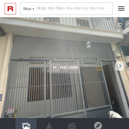
Mua •