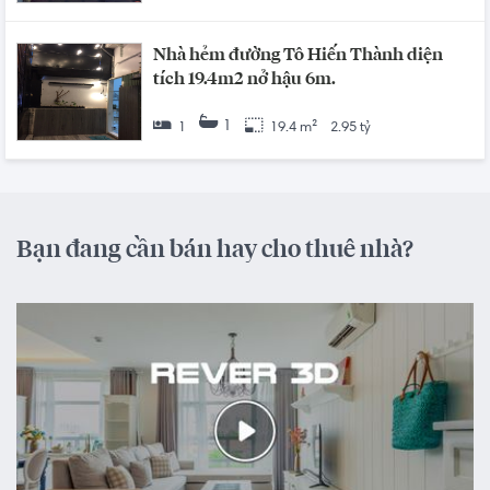
Nhà hẻm đường Tô Hiến Thành diện
tích 19.4m2 nở hậu 6m.
1
1
19.4 m²
2.95 tỷ
Bạn đang cần bán hay cho thuê nhà?