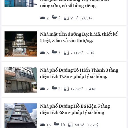
nắng sớm, có sổ hồng riêng.
2
2
9 m²
2.05 tỷ
Nhà mặt tiền đường Bạch Mã, thiết kế
1 trệt, 3 lầu và sân thượng.
7
6
70.1 m²
23 tỷ
Nhà phố Đường Tô Hiến Thành 3 tầng
diện tích 17.5m² pháp lý sổ hồng.
2
2
17.5 m²
3.4 tỷ
Nhà phố Đường Hồ Bá Kiện 5 tầng
diện tích 68m² pháp lý sổ hồng
16
15
68 m²
17.2 tỷ