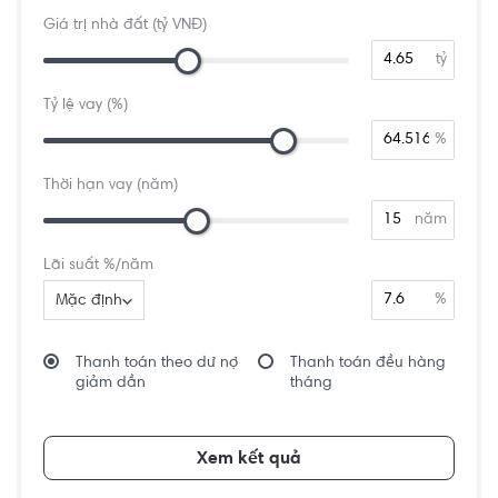
Giá trị nhà đất (tỷ VNĐ)
tỷ
Tỷ lệ vay (%)
%
Thời hạn vay (năm)
năm
Lãi suất %/năm
%
Mặc định
Thanh toán theo dư nợ
Thanh toán đều hàng
giảm dần
tháng
Xem kết quả