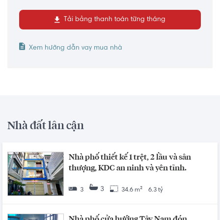
Tải bảng thanh toán từng tháng
Xem hướng dẫn vay mua nhà
Nhà đất lân cận
Nhà phố thiết kế 1 trệt, 2 lầu và sân
thượng, KDC an ninh và yên tĩnh.
3
3
34.6 m²
6.3 tỷ
Nhà phố cửa hướng Tây Nam đón