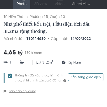
Photo
3D view
Video
Street view
Tô Hiến Thành
Phường 15
Quận 10
Nhà phố thiết kế 1 trệt, 1 lầu diện tích đất
31.2m2 rộng thoáng.
Mã nhà đất:
T10114689
Cập nhật:
14/09/2022
4.65 tỷ
150 triệu/m²
1
1
31.2m²
Tây Nam
Thông tin đã xác thực, hình ảnh
Sẵn sàng giao dịch
thực, vị trí chính xác, giá đúng
Báo cáo nội dung