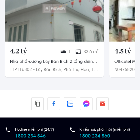
4.2 tỷ
4.5 tỷ
1
33.6 m²
Nhà phố Đường Lũy Bán Bích 2 tầng diện
Officetel Ma
tích 33.6m² hướng đông nam pháp lý sổ
nội thất
TTP116802
•
Lũy Bán Bích,
Phú Thọ Hòa,
Tân
N0475820
•
hồng.
Phú
Hotline miễn phí (24/7)
Khiếu nại, phản hồi (miễn phí)
1800 234 546
1800 234 560