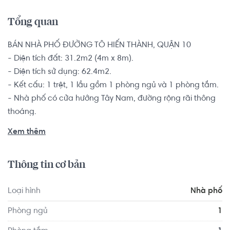
Tổng quan
BÁN NHÀ PHỐ ĐƯỜNG TÔ HIẾN THÀNH, QUẬN 10

- Diện tích đất: 31.2m2 (4m x 8m).

- Diện tích sử dụng: 62.4m2.

- Kết cấu: 1 trệt, 1 lầu gồm 1 phòng ngủ và 1 phòng tắm.

- Nhà phố có cửa hướng Tây Nam, đường rộng rãi thông 
thoáng.

Có sổ hồng riêng, pháp lý minh bạch rõ ràng, bàn giao 
Xem thêm
không kèm nội thất.

Thông tin cơ bản
Vị trí vàng đắc địa, trong vòng bán kính 300m là các ngân 
hàng, thẩm mỹ viện, nhà hàng, khách sạn đẳng cấp sang 
Loại hình
Nhà phố
trọng, showroom ô tô, thời trang hàng hiệu, cafe-bar. Con 
đường kinh doanh sầm uất, sang trọng bậc nhất Quận 
Phòng ngủ
1
10, phù hợp để kinh doanh nhiều ngành nghề, cho thuê 