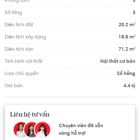
Phòng tắm
3
viện, trung tâm quận Bình Thạnh. Giáp quận 1 và các 
quận trung tâm.
Số tầng
3
Diện tích đất
20.2 m²
Diện tích xây dựng
18.8 m²
Diện tích sàn
71.2 m²
Tình hình nội thất
Nội thất cơ bản
Loại chủ quyền
Sổ hồng
Giá bán
4.4 tỷ
Liên hệ tư vấn
Chuyên viên đã sẵn
sàng hỗ trợ!