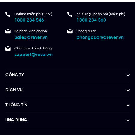
Hotline miễn phí (24/7)
Khiếu nại, phản hồi (miễn phí)
1800 234 546
1800 234 560
Bộ phận kinh doanh
Phòng dự án
Sales@rever.vn
phongduan@rever.vn
Chăm sóc khách hàng
support@rever.vn
CÔNG TY
DỊCH VỤ
THÔNG TIN
ỨNG DỤNG