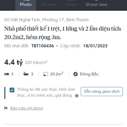
Photo
3D view
Video
Street view
Xô Viết Nghệ Tĩnh
Phường 17
Bình Thạnh
Nhà phố thiết kế 1 trệt, 1 lửng và 2 lầu diện tích
20.2m2, hẻm rộng 3m.
Mã nhà đất:
TBT106436
Cập nhật:
18/01/2023
4.4 tỷ
220 triệu/m²
3
3
20.2m²
Đông Bắc
Thông tin đã xác thực, hình ảnh
Sẵn sàng giao dịch
thực, vị trí chính xác, giá đúng
Báo cáo nội dung