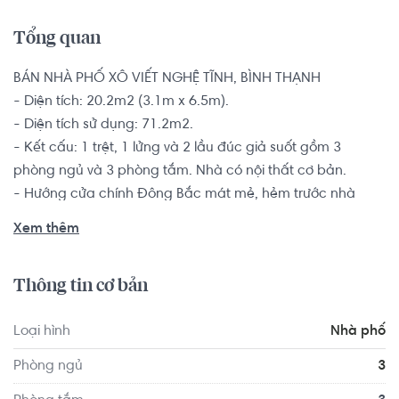
Tổng quan
BÁN NHÀ PHỐ XÔ VIẾT NGHỆ TĨNH, BÌNH THẠNH

- Diện tích: 20.2m2 (3.1m x 6.5m).

- Diện tích sử dụng: 71.2m2.

- Kết cấu: 1 trệt, 1 lửng và 2 lầu đúc giả suốt gồm 3 
phòng ngủ và 3 phòng tắm. Nhà có nội thất cơ bản.

- Hướng cửa chính Đông Bắc mát mẻ, hẻm trước nhà 
rộng 3m thông thoáng.

Xem thêm
Nhà có sổ hồng riêng, pháp lý rõ ràng bàn giao ngay cho 
khách có thiện chí.

Thông tin cơ bản
Nhà nằm trong khu vực thông thoáng, khu dân cư an 
Loại hình
Nhà phố
ninh, yên tĩnh, cơ sở hạ tầng hoàn thiện. Từ nhà thuận tiện 
di chuyển đến các quận trung tâm thành phố hay sân 
Phòng ngủ
3
bay Tân Sơn Nhất. Tiện ích đầy đủ, gần trường học, bệnh 