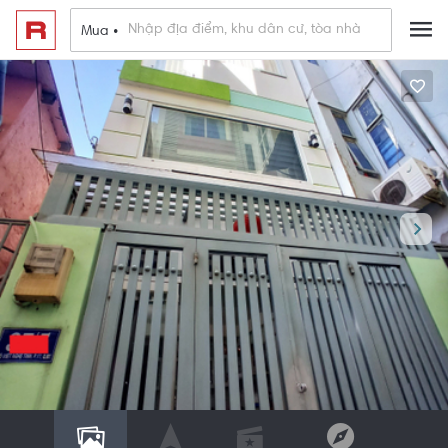
Mua •