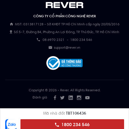
CÔNG TY CỔ PHẦN CÔNG NGHỆ REVER
MST: 0313817128 - Sở KHĐT TP Hồ Chí Minh cấp ngày 20/05/2016
Số 5-7, Đường B4, Phường An Lợi Đông, TP. Thủ Đức, TP. Hồ Chí Minh
08 6970 2321
-
1800 234 546
support@rever.vn
Copyright © 2026 - Rever. All Rights Reserved.
Đánh giá
Mã nhà đất
TBT106436
1800 234 546