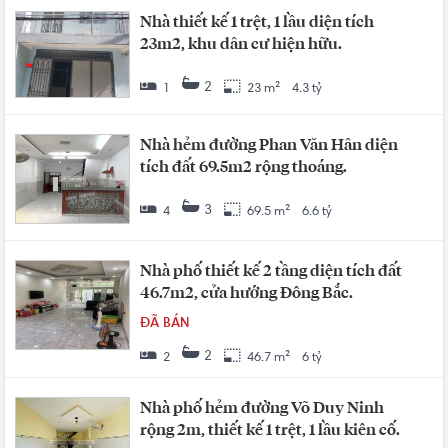
Nhà thiết kế 1 trệt, 1 lầu diện tích
23m2, khu dân cư hiện hữu.
2
1
23 m²
4.3 tỷ
Nhà hẻm đường Phan Văn Hân diện
tích đất 69.5m2 rộng thoáng.
3
4
69.5 m²
6.6 tỷ
Nhà phố thiết kế 2 tầng diện tích đất
46.7m2, cửa hướng Đông Bắc.
ĐÃ BÁN
2
2
46.7 m²
6 tỷ
Nhà phố hẻm đường Võ Duy Ninh
rộng 2m, thiết kế 1 trệt, 1 lầu kiên cố.