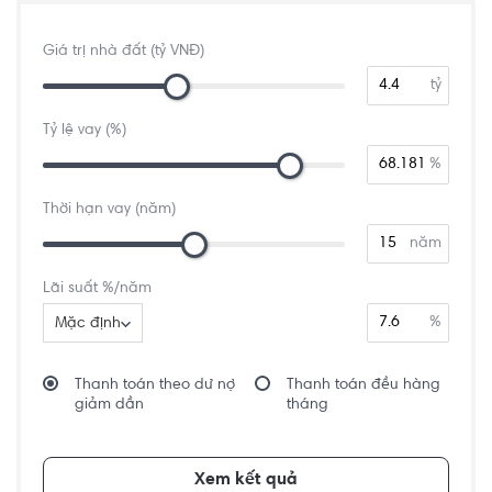
Giá trị nhà đất (tỷ VNĐ)
tỷ
Tỷ lệ vay (%)
%
Thời hạn vay (năm)
năm
Lãi suất %/năm
%
Mặc định
Thanh toán theo dư nợ
Thanh toán đều hàng
giảm dần
tháng
Xem kết quả