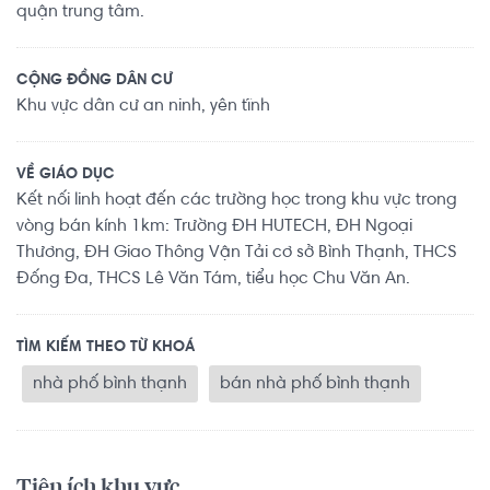
quận trung tâm.
CỘNG ĐỒNG DÂN CƯ
Khu vực dân cư an ninh, yên tĩnh
VỀ GIÁO DỤC
Kết nối linh hoạt đến các trường học trong khu vực trong
vòng bán kính 1km: Trường ĐH HUTECH, ĐH Ngoại
Thương, ĐH Giao Thông Vận Tải cơ sở Bình Thạnh, THCS
Đống Đa, THCS Lê Văn Tám, tiểu học Chu Văn An.
TÌM KIẾM THEO TỪ KHOÁ
nhà phố bình thạnh
bán nhà phố bình thạnh
Tiện ích khu vực