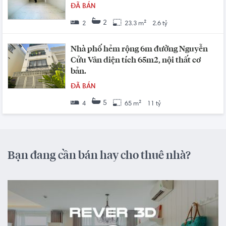
ĐÃ BÁN
2
2
23.3 m²
2.6 tỷ
Nhà phố hẻm rộng 6m đường Nguyễn
Cửu Vân diện tích 65m2, nội thất cơ
bản.
ĐÃ BÁN
5
4
65 m²
11 tỷ
Bạn đang cần bán hay cho thuê nhà?