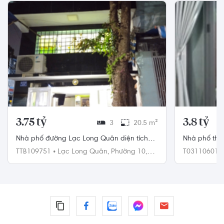
3.75 tỷ
3.8 tỷ
3
20.5 m²
Nhà phố đường Lạc Long Quân diện tích
Nhà phố thiế
đất 20.5m2, khu dân cư hiện hữu.
rộng thoáng
TTB109751
•
Lạc Long Quân,
Phường 10,
T03110601
Tân Bình