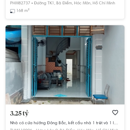
PHM82737 •
Đường TK1,
Bà Điểm,
Hóc Môn,
Hồ Chí Minh
168 m²
3.25 tỷ
Nhà có cửa hướng Đông Bắc, kết cấu nhà 1 trệt và 1 lầu đúc chắc chắn.