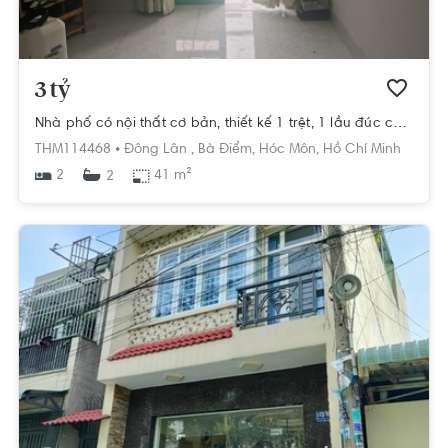
3 tỷ
Nhà phố có nội thất cơ bản, thiết kế 1 trệt, 1 lầu đúc chắc chắn.
THM114468 •
Đông Lân ,
Bà Điểm,
Hóc Môn,
Hồ Chí Minh
2
41 m²
2