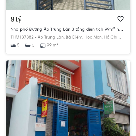
8 tỷ
Nhà phố Đường Ấp Trung Lân 3 tầng diện tích 99m² hướng tây bắc pháp lý sổ hồng.
THM137882 •
Ấp Trung Lân,
Bà Điểm,
Hóc Môn,
Hồ Chí Minh
5
99 m²
5