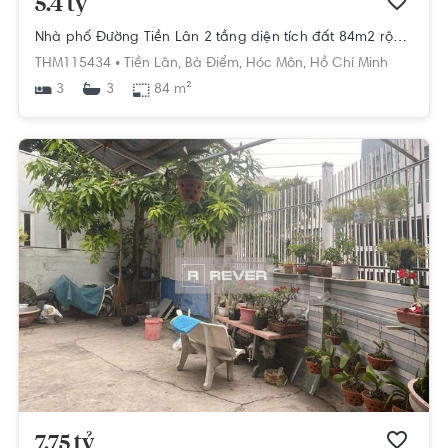
5.4 tỷ
Nhà phố Đường Tiền Lân 2 tầng diện tích đất 84m2 rộng thoáng.
THM115434 •
Tiền Lân,
Bà Điểm,
Hóc Môn,
Hồ Chí Minh
3
84 m²
3
7.75 tỷ