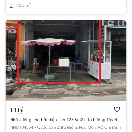
70.3 m²
14 tỷ
Nhà xưởng kho bãi diện tích 133.8m2 cửa hướng Tây Nam.
NHM104554 •
Quốc Lộ 22,
Bà Điểm,
Hóc Môn,
Hồ Chí Minh