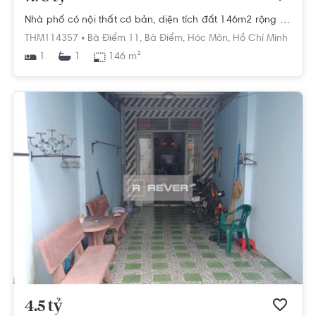
Nhà phố có nội thất cơ bản, diện tích đất 146m2 rộng thoáng.
THM114357 •
Bà Điểm 11,
Bà Điểm,
Hóc Môn,
Hồ Chí Minh
1
146 m²
1
4.5 tỷ