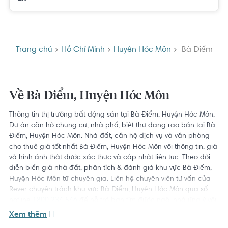
Trang chủ
Hồ Chí Minh
Huyện Hóc Môn
Bà Điểm
Về Bà Điểm, Huyện Hóc Môn
Thông tin thị trường bất động sản tại Bà Điểm, Huyện Hóc Môn.
Dự án căn hộ chung cư, nhà phố, biệt thự đang rao bán tại Bà
Điểm, Huyện Hóc Môn. Nhà đất, căn hộ dịch vụ và văn phòng
cho thuê giá tốt nhất Bà Điểm, Huyện Hóc Môn với thông tin, giá
và hình ảnh thật được xác thực và cập nhật liên tục. Theo dõi
diễn biến giá nhà đất, phân tích & đánh giá khu vực Bà Điểm,
Huyện Hóc Môn từ chuyên gia. Liên hệ chuyên viên tư vấn của
Rever chuyên trách khu vực Bà Điểm, Huyện Hóc Môn qua số
hotline
1800 234 546
để hỗ trợ bạn tìm được ngôi nhà ưng ý với
giá tốt nhất.
Xem thêm