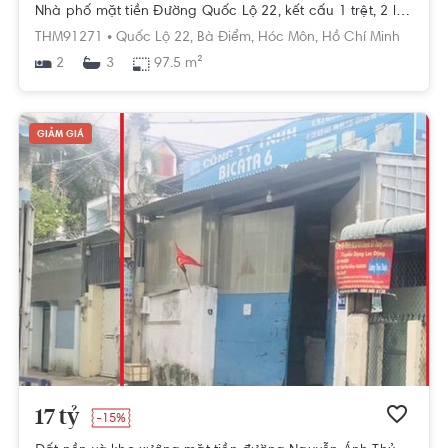
Nhà phố mặt tiền Đường Quốc Lộ 22, kết cấu 1 trệt, 2 lầu và sân thượng.
THM91271 •
Quốc Lộ 22,
Bà Điểm,
Hóc Môn,
Hồ Chí Minh
2
97.5 m²
3
GIẢM GIÁ
17 tỷ
-15%