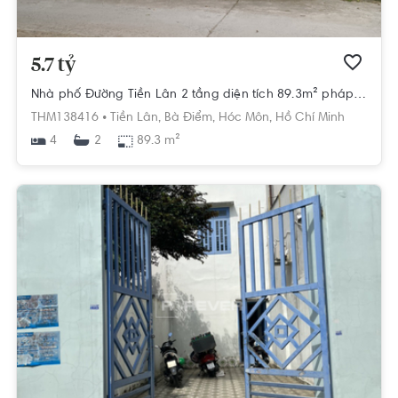
5.7 tỷ
Nhà phố Đường Tiền Lân 2 tầng diện tích 89.3m² pháp lý sổ hồng.
THM138416 •
Tiền Lân,
Bà Điểm,
Hóc Môn,
Hồ Chí Minh
4
89.3 m²
2