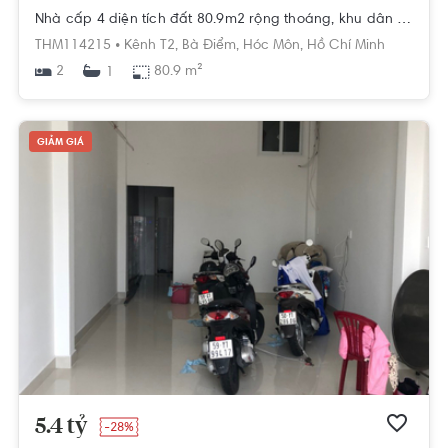
Nhà cấp 4 diện tích đất 80.9m2 rộng thoáng, khu dân cư hiện hữu.
THM114215 •
Kênh T2,
Bà Điểm,
Hóc Môn,
Hồ Chí Minh
2
80.9 m²
1
GIẢM GIÁ
5.4 tỷ
-28%