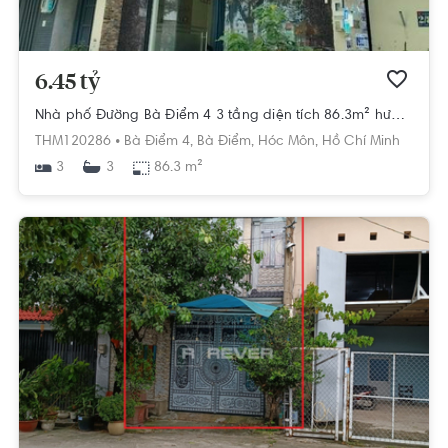
6.45 tỷ
Nhà phố Đường Bà Điểm 4 3 tầng diện tích 86.3m² hướng đông bắc pháp lý sổ hồng
THM120286 •
Bà Điểm 4,
Bà Điểm,
Hóc Môn,
Hồ Chí Minh
3
86.3 m²
3