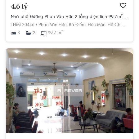
4.6 tỷ
Nhà phố Đường Phan Văn Hớn 2 tầng diện tích 99.7m² hướng tây nam pháp lý sổ hồng.
THM120446 •
Phan Văn Hớn,
Bà Điểm,
Hóc Môn,
Hồ Chí Minh
3
99.7 m²
2