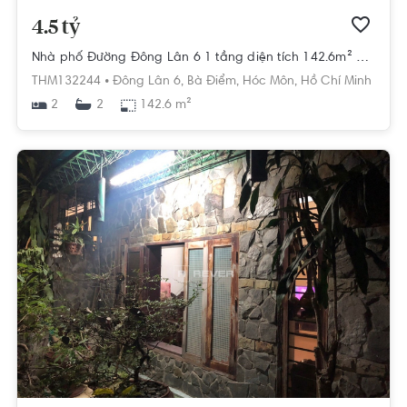
4.5 tỷ
Nhà phố Đường Đông Lân 6 1 tầng diện tích 142.6m² hướng tây nam pháp lý sổ hồng.
THM132244 •
Đông Lân 6,
Bà Điểm,
Hóc Môn,
Hồ Chí Minh
2
142.6 m²
2