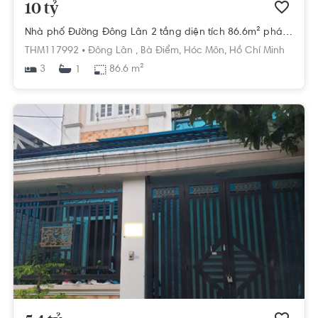
10 tỷ
Nhà phố Đường Đông Lân 2 tầng diện tích 86.6m² pháp lý sổ hồng
THM117992 •
Đông Lân ,
Bà Điểm,
Hóc Môn,
Hồ Chí Minh
3
86.6 m²
1