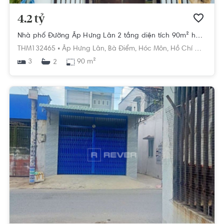
4.2 tỷ
Nhà phố Đường Ấp Hưng Lân 2 tầng diện tích 90m² hướng đông nam pháp lý sổ hồng.
THM132465 •
Ấp Hưng Lân,
Bà Điểm,
Hóc Môn,
Hồ Chí Minh
3
90 m²
2