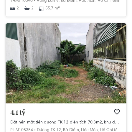
THM110096 •
Hưng Lân 9,
Bà Điểm,
Hóc Môn,
Hồ Chí Minh
2
55.7 m²
2
4.1 tỷ
Đất nền mặt tiền đường TK 12 diện tích 70.3m2, khu dân cư sầm uất.
PHM105354 •
Đường TK 12,
Bà Điểm,
Hóc Môn,
Hồ Chí Minh