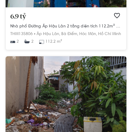
6.9 tỷ
Nhà phố Đường Ấp Hậu Lân 2 tầng diện tích 112.2m² pháp lý sổ hồng.
THM135806 •
Ấp Hậu Lân,
Bà Điểm,
Hóc Môn,
Hồ Chí Minh
2
112.2 m²
2