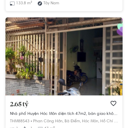
133.8 m²
Tây Nam
2.65 tỷ
Nhà phố Huyện Hóc Môn diện tích 47m2, bàn giao không có nội thất.
THM88543 •
Phan Công Hớn,
Bà Điểm,
Hóc Môn,
Hồ Chí Minh