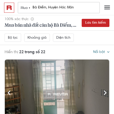
Mua •
100% xác thực
Lưu tìm kiếm
Mua bán nhà đất căn hộ Bà Điểm, Huyện Hóc Môn
Khoảng giá
Diện tích
Bộ lọc
Hiển thị
22 trong số 22
Nổi bật