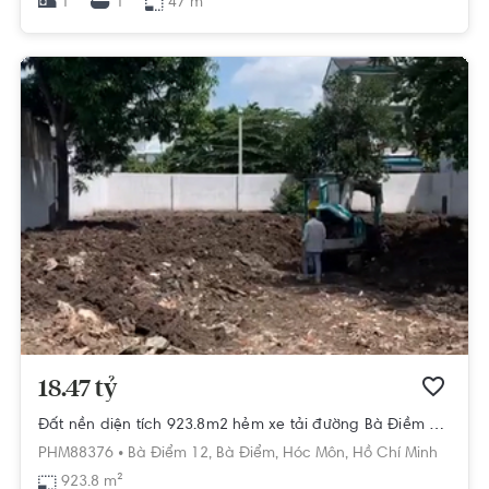
1
47 m²
1
18.47 tỷ
Đất nền diện tích 923.8m2 hẻm xe tải đường Bà Điềm 12, gần chợ Bà Điểm.
PHM88376 •
Bà Điểm 12,
Bà Điểm,
Hóc Môn,
Hồ Chí Minh
923.8 m²