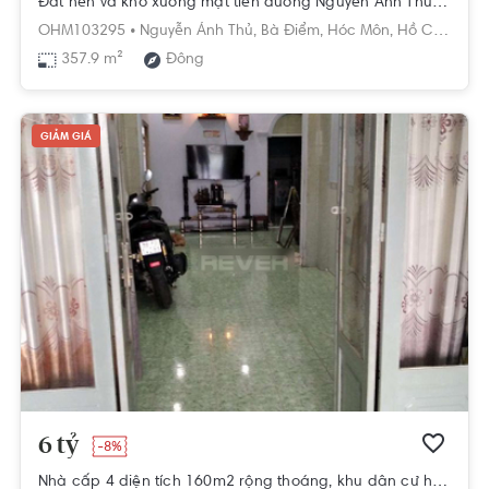
Đất nền và kho xưởng mặt tiền đường Nguyễn Ánh Thủ, diện tích 357.9m2.
OHM103295 •
Nguyễn Ánh Thủ,
Bà Điểm,
Hóc Môn,
Hồ Chí Minh
357.9 m²
Đông
GIẢM GIÁ
6 tỷ
-8%
Nhà cấp 4 diện tích 160m2 rộng thoáng, khu dân cư hiện hữu.