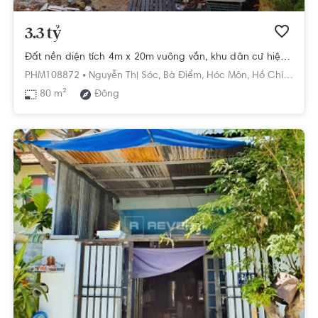
3.3 tỷ
Đất nền diện tích 4m x 20m vuông vắn, khu dân cư hiện hữu.
PHM108872 •
Nguyễn Thị Sóc,
Bà Điểm,
Hóc Môn,
Hồ Chí Minh
80 m²
Đông