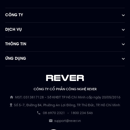
CÔNG TY
DỊCH VỤ
THÔNG TIN
ỨNG DỤNG
CÔNG TY CỔ PHẦN CÔNG NGHỆ REVER
MST: 0313817128 - Sở KHĐT TP Hồ Chí Minh cấp ngày 20/05/2016
Số 5-7, Đường B4, Phường An Lợi Đông, TP. Thủ Đức, TP. Hồ Chí Minh
08 6970 2321
-
1800 234 546
support@rever.vn