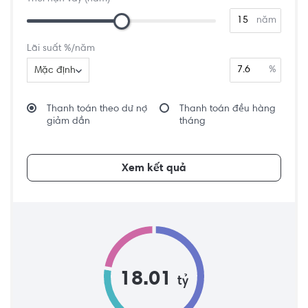
năm
Lãi suất %/năm
%
Mặc định
Thanh toán theo dư nợ
Thanh toán đều hàng
giảm dần
tháng
Xem kết quả
18.01
tỷ