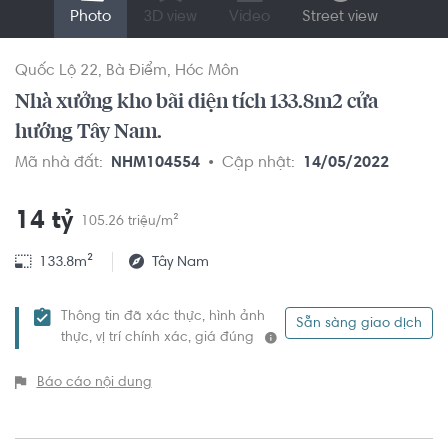
Photo
3D view
Video
Street view
Quốc Lộ 22
Bà Điểm
Hóc Môn
Nhà xưởng kho bãi diện tích 133.8m2 cửa
hướng Tây Nam.
Mã nhà đất:
NHM104554
Cập nhật:
14/05/2022
14 tỷ
105.26 triệu/m²
133.8m²
Tây Nam
Thông tin đã xác thực, hình ảnh
Sẵn sàng giao dịch
thực, vị trí chính xác, giá đúng
Báo cáo nội dung