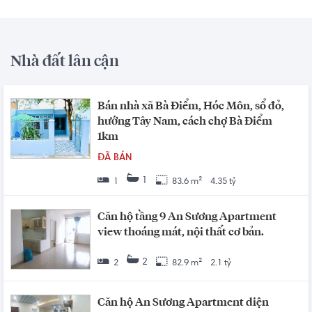
Nhà đất lân cận
Bán nhà xã Bà Điểm, Hóc Môn, sổ đỏ,
hướng Tây Nam, cách chợ Bà Điểm
1km
ĐÃ BÁN
1
1
83.6 m²
4.35 tỷ
Căn hộ tầng 9 An Sương Apartment
view thoáng mát, nội thất cơ bản.
2
2
82.9 m²
2.1 tỷ
Căn hộ An Sương Apartment diện