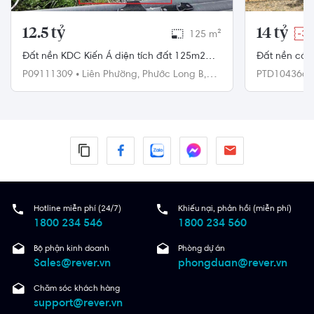
12.5 tỷ
14 tỷ
125 m²
-3%
Đất nền KDC Kiến Á diện tích đất 125m2
Đất nền có 2 
rộng thoáng, khu dân cư hiện hữu.
gần Gigamal
P09111309
•
Liên Phường,
Phước Long B,
PTD104366
Quận 9
Đức
Hotline miễn phí (24/7)
Khiếu nại, phản hồi (miễn phí)
1800 234 546
1800 234 560
Bộ phận kinh doanh
Phòng dự án
Sales@rever.vn
phongduan@rever.vn
Chăm sóc khách hàng
support@rever.vn