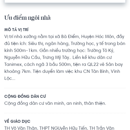
Ưu điểm ngôi nhà
MÔ TẢ VỊ TRÍ
Vị trí nhà xưởng nằm tại xã Bà Điểm, Huyện Hóc Môn, đầy
đủ tiện ích: Siêu thị, ngân hàng, Trường học, y tế trong bán
kính 500m-1km. Gần nhiều trường học: Trường Tô Ký,
Nguyễn Hữu Cầu, Trưng Mỹ Tây.. Liền kề khu dân cư
Tanimex, cách ngã 3 bầu 500m, tiện ra QL22 vê Sân bay
khoảng 7km. Tiện duyển làm việc khu CN Tân Bình, Vĩnh
Lộc...
CỘNG ĐỒNG DÂN CƯ
Cộng đồng dân cư văn minh, an ninh, thân thiện.
VỀ GIÁO DỤC
TH Võ Văn Thặn, THPT NGUyễn Hữu Tiến, TH Trần Văn