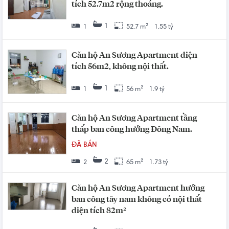
tích 52.7m2 rộng thoáng.
1
1
52.7 m²
1.55 tỷ
Căn hộ An Sương Apartment diện
tích 56m2, không nội thất.
1
1
56 m²
1.9 tỷ
Căn hộ An Sương Apartment tầng
thấp ban công hướng Đông Nam.
ĐÃ BÁN
2
2
65 m²
1.73 tỷ
Căn hộ An Sương Apartment hướng
ban công tây nam không có nội thất
diện tích 82m²