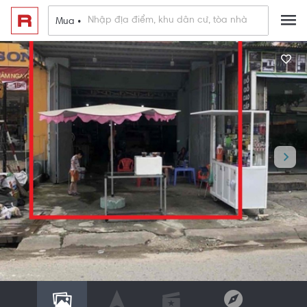
Mua •