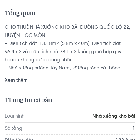
Tổng quan
CHO THUÊ NHÀ XƯỞNG KHO BÃI ĐƯỜNG QUỐC LỘ 22, 
HUYỆN HÓC MÔN

- Diện tích đất: 133.8m2 (5.8m x 40m). Diện tích đất 
96.4m2 và diện tích nhà 78.1m2 không phù hợp quy 
hoạch không được công nhận

- Nhà xưởng hướng Tây Nam,  đường rộng và thông 
thoáng thuận tiện di chuyển.

Xem thêm
Vị trí nhà xưởng nằm tại xã Bà Điểm, Huyện Hóc Môn, đầy 
Thông tin cơ bản
đủ tiện ích: Siêu thị, ngân hàng, Trường học, y tế trong bán 
kính 500m-1km. Gần nhiều trường học: Trường Tô Ký, 
Loại hình
Nhà xưởng kho bãi
Nguyễn Hữu Cầu, Trưng Mỹ Tây.. Liền kề khu dân cư 
Tanimex, cách ngã 3 bầu 500m, tiện ra QL22 vê Sân bay 
Số tầng
1
khoảng 7km. Tiện duyển làm việc khu CN Tân Bình, Vĩnh 