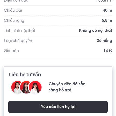
Diện tích đất
133.8 m²
Lộc...
Chiều dài
40 m
Chiều rộng
5.8 m
Tình hình nội thất
Không có nội thất
Loại chủ quyền
Sổ hồng
Giá bán
14 tỷ
Liên hệ tư vấn
Chuyên viên đã sẵn
sàng hỗ trợ!
Yêu cầu liên hệ lại