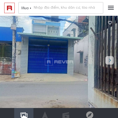
Mua •