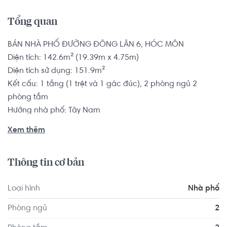
Tổng quan
BÁN NHÀ PHỐ ĐƯỜNG ĐÔNG LÂN 6, HÓC MÔN

Diện tích: 142.6m² (19.39m x 4.75m)

Diện tích sử dụng: 151.9m²

Kết cấu: 1 tầng (1 trệt và 1 gác đúc), 2 phòng ngủ 2 
phòng tắm

Hướng nhà phố: Tây Nam

Hẻm trước nhà: 9.8m

Xem thêm
Tình trạng nội thất: Không có nội thất

Pháp lý: Sổ hồng

Thông tin cơ bản
Nhà phố có vị trí cách Trường Cao đẳng Miền Nam 
Loại hình
Nhà phố
khoảng 4.6km, cách Trường Cao đẳng Sài Gòn Gia Định 
khoảng 9.7km. Di chuyển tới Gym & Yoga S'Life Lê Đức 
Phòng ngủ
2
Thọ khoảng 7.4km, Fitness Way khoảng 8.3km. Tọa lạc tại 