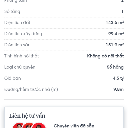
Phòng tắm
2
vị trí thuận tiện di chuyển với đầy đủ các tiện ích về y tế, 
giáo dục và giải trí.
Số tầng
1
Diện tích đất
142.6 m²
Diện tích xây dựng
99.4 m²
Diện tích sàn
151.9 m²
Tình hình nội thất
Không có nội thất
Loại chủ quyền
Sổ hồng
Giá bán
4.5 tỷ
Đường/hẻm trước nhà (m)
9.8m
Liên hệ tư vấn
Chuyên viên đã sẵn