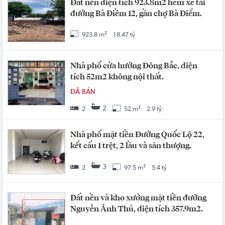
Đất nền diện tích 923.8m2 hẻm xe tải
đường Bà Điềm 12, gần chợ Bà Điểm.
923.8 m²
18.47 tỷ
Nhà phố cửa hướng Đông Bắc, diện
tích 52m2 không nội thất.
ĐÃ BÁN
2
2
52 m²
2.9 tỷ
Nhà phố mặt tiền Đường Quốc Lộ 22,
kết cấu 1 trệt, 2 lầu và sân thượng.
3
2
97.5 m²
5.4 tỷ
Đất nền và kho xưởng mặt tiền đường
Nguyễn Ánh Thủ, diện tích 357.9m2.