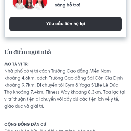
sàng hỗ trợ!
Yêu cầu liên hệ lại
Ưu điểm ngôi nhà
MÔ TẢ VỊ TRÍ
Nhà phố có vị trí cách Trường Cao đẳng Miền Nam
khoảng 4.6km, cách Trường Cao đẳng Sài Gòn Gia Định
khoảng 9.7km. Di chuyển tới Gym & Yoga S'Life Lê Đức
Thọ khoảng 7.4km, Fitness Way khoảng 8.3km. Tọa lạc tại
vị trí thuận tiện di chuyển với đầy đủ các tiện ích về y tế,
giáo dục và giải trí.
CỘNG ĐỒNG DÂN CƯ