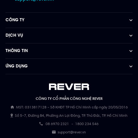
CÔNG TY
DỊCH VỤ
THÔNG TIN
ỨNG DỤNG
CÔNG TY CỔ PHẦN CÔNG NGHỆ REVER
MST: 0313817128 - Sở KHĐT TP Hồ Chí Minh cấp ngày 20/05/2016
Số 5-7, Đường B4, Phường An Lợi Đông, TP. Thủ Đức, TP. Hồ Chí Minh
08 6970 2321
-
1800 234 546
support@rever.vn