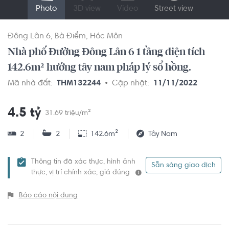
Photo
3D view
Video
Street view
Đông Lân 6
Bà Điểm
Hóc Môn
Nhà phố Đường Đông Lân 6 1 tầng diện tích
142.6m² hướng tây nam pháp lý sổ hồng.
Mã nhà đất:
THM132244
Cập nhật:
11/11/2022
4.5 tỷ
31.69 triệu/m²
2
2
142.6m²
Tây Nam
Thông tin đã xác thực, hình ảnh
Sẵn sàng giao dịch
thực, vị trí chính xác, giá đúng
Báo cáo nội dung