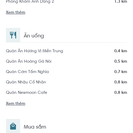
Phòng Khám Anh Dũng 2
1.3 km
Xem thêm
Ăn uống
Quán Ăn Hương Vị Miền Trung
0.4 km
Quán Ăn Hoàng Gà Nòi
0.5 km
Quán Cơm Tấm Nghĩa
0.7 km
Quán Nhậu Cố Nhân
0.8 km
Quán Newmoon Cafe
0.8 km
Xem thêm
Mua sắm