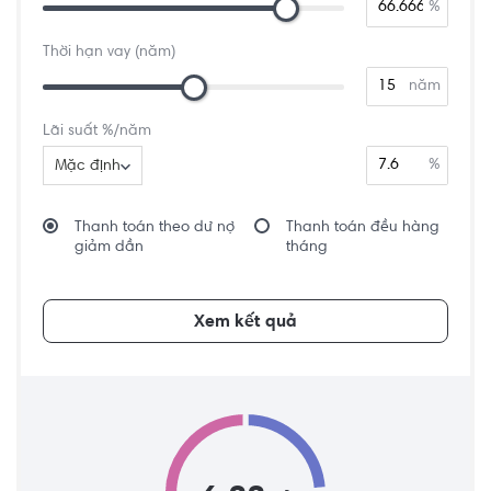
%
Thời hạn vay (năm)
năm
Lãi suất %/năm
%
Mặc định
Thanh toán theo dư nợ
Thanh toán đều hàng
giảm dần
tháng
Xem kết quả