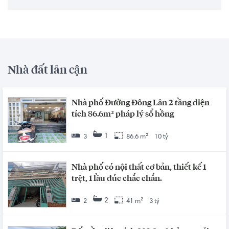
Nhà đất lân cận
Nhà phố Đường Đông Lân 2 tầng diện
tích 86.6m² pháp lý sổ hồng
1
3
86.6 m²
10 tỷ
Nhà phố có nội thất cơ bản, thiết kế 1
trệt, 1 lầu đúc chắc chắn.
2
2
41 m²
3 tỷ