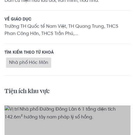
Dân cư hiện hữu lâu đời, văn minh, hòa nhã.
VỀ GIÁO DỤC
Trường TH Quốc tế Nam Việt, TH Quang Trung, THCS
Phan Công Hớn, THCS Trần Phú,...
TÌM KIẾM THEO TỪ KHOÁ
Nhà phố Hóc Môn
Tiện ích khu vực