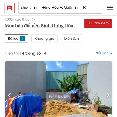
Mua •
100% xác thực
Lưu tìm kiếm
Mua bán đất nền Bình Hưng Hòa A, Quận Bình Tân
Khoảng giá
Diện tích
Bộ lọc
1
Hiển thị
14 trong số 14
Nổi bật