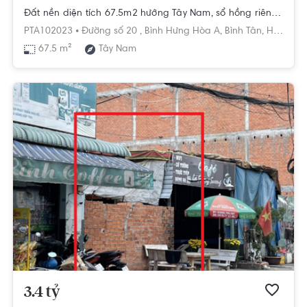
Đất nền diện tích 67.5m2 hướng Tây Nam, sổ hồng riêng bàn giao ngay.
PTA102023 •
Đường số 20 ,
Bình Hưng Hòa A,
Bình Tân,
Hồ Chí Minh
67.5 m²
Tây Nam
3.4 tỷ