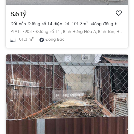
8.6 tỷ
Đất nền Đường số 14 diện tích 101.3m² hướng đông bắc pháp lý sổ hồng
PTA117903 •
Đường số 14 ,
Bình Hưng Hòa A,
Bình Tân,
Hồ Chí Minh
101.3 m²
Đông Bắc