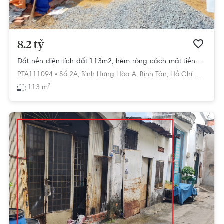
8.2 tỷ
Đất nền diện tích đất 113m2, hẻm rộng cách mặt tiền đường chỉ 15m.
PTA111094 •
Số 2A,
Bình Hưng Hòa A,
Bình Tân,
Hồ Chí Minh
113 m²