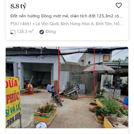
8.8 tỷ
Đất nền hướng Đông mát mẻ, diện tích đất 125.3m2 rộng thoáng.
PTA114661 •
Lê Văn Quới,
Bình Hưng Hòa A,
Bình Tân,
Hồ Chí Minh
125.3 m²
Đông