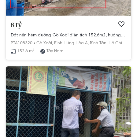
8 tỷ
Đất nền hẻm đường Gò Xoài diện tích 152.6m2, hướng chính Tây Nam.
PTA108320 •
Gò Xoài,
Bình Hưng Hòa A,
Bình Tân,
Hồ Chí Minh
152.6 m²
Tây Nam