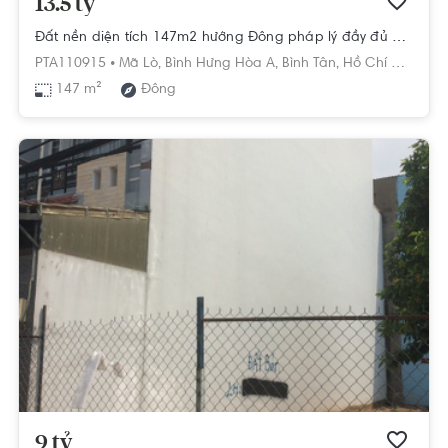
13.5 tỷ
Đất nền diện tích 147m2 hướng Đông pháp lý đầy đủ minh bạch
PTA110915 •
Mã Lò,
Bình Hưng Hòa A,
Bình Tân,
Hồ Chí Minh
147 m²
Đông
9 tỷ