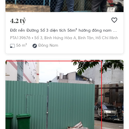
4.2 tỷ
Đất nền Đường Số 3 diện tích 56m² hướng đông nam pháp lý sổ hồng.
PTA139676 •
Số 3,
Bình Hưng Hòa A,
Bình Tân,
Hồ Chí Minh
56 m²
Đông Nam