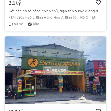
2.1 tỷ
Đất nền có sổ hồng chính chủ, diện tích 60m2 vuông đẹp.
PTA93205 •
Số 8,
Bình Hưng Hòa A,
Bình Tân,
Hồ Chí Minh
60 m²
Bắc