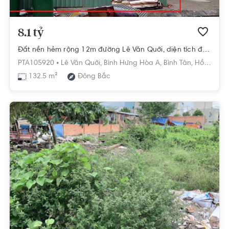
8.1 tỷ
Đất nền hẻm rộng 12m đường Lê Văn Quới, diện tích đất 132.5m2.
PTA105920 •
Lê Văn Quới,
Bình Hưng Hòa A,
Bình Tân,
Hồ Chí Minh
132.5 m²
Đông Bắc