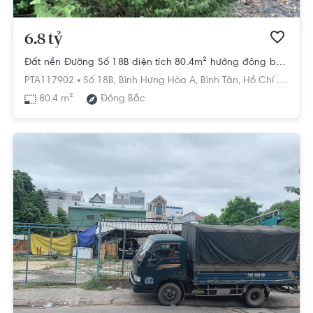
6.8 tỷ
Đất nền Đường Số 18B diện tích 80.4m² hướng đông bắc pháp lý sổ hồng
PTA117902 •
Số 18B,
Bình Hưng Hòa A,
Bình Tân,
Hồ Chí Minh
80.4 m²
Đông Bắc