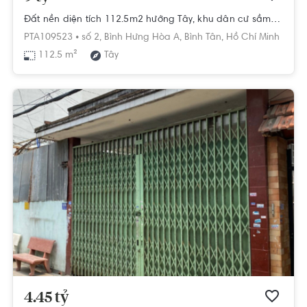
Đất nền diện tích 112.5m2 hướng Tây, khu dân cư sầm uất.
PTA109523 •
số 2,
Bình Hưng Hòa A,
Bình Tân,
Hồ Chí Minh
112.5 m²
Tây
4.45 tỷ