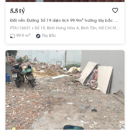
5.5 tỷ
Đất nền Đường Số 19 diện tích 99.9m² hướng tây bắc pháp lý sổ hồng.
PTA116631 •
Số 19,
Bình Hưng Hòa A,
Bình Tân,
Hồ Chí Minh
99.9 m²
Tây Bắc